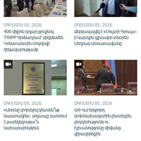
English
Русский
ՕԳՈՍՏՈՍ 05, 2026
ՕԳՈՍՏՈՍ 05, 2026
400 միլիոն դոլար բյուջեով
Ձերբակալվել է «Մուլտի Գրուպ»-
ՀԵՏԵՎԵՔ ՄԵԶ
TRIPP հիմնադրամ՝ բիզնեսմեն
ի նախկին գլխավոր տնօրեն
Կոնստանտին Սոկոլովի
Սեդրակ Առուստամյանը
ղեկավարությամբ
«Ազատության» բոլոր կայքերը
ՕԳՈՍՏՈՍ 05, 2026
ՕԳՈՍՏՈՍ 05, 2026
«Անունը փոխելով կհասնե՞նք
ԱԺ-ում երկրորդ
նպատակին». սոցապը դառնում
փոխնախագահին ընտրեցին,
է բարեկեցությա՞ն
ընդդիմությունն ու
նախարարություն
իշխանությունը միմյանց
վիրավորեցին