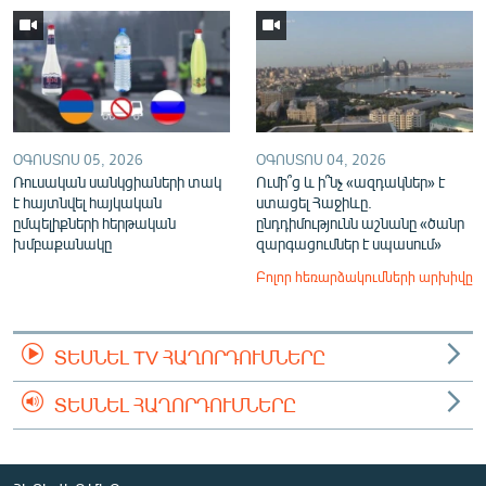
ՕԳՈՍՏՈՍ 05, 2026
ՕԳՈՍՏՈՍ 04, 2026
Ռուսական սանկցիաների տակ
Ումի՞ց և ի՞նչ «ազդակներ» է
է հայտնվել հայկական
ստացել Հաջիևը.
ըմպելիքների հերթական
ընդդիմությունն աշնանը «ծանր
խմբաքանակը
զարգացումներ է սպասում»
Բոլոր հեռարձակումների արխիվը
ՏԵՍՆԵԼ TV ՀԱՂՈՐԴՈՒՄՆԵՐԸ
ՏԵՍՆԵԼ ՀԱՂՈՐԴՈՒՄՆԵՐԸ