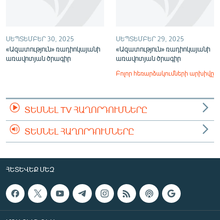
ՍԵՊՏԵՄԲԵՐ 30, 2025
ՍԵՊՏԵՄԲԵՐ 29, 2025
«Ազատություն» ռադիոկայանի
«Ազատություն» ռադիոկայանի
առավոտյան ծրագիր
առավոտյան ծրագիր
Բոլոր հեռարձակումների արխիվը
ՏԵՍՆԵԼ TV ՀԱՂՈՐԴՈՒՄՆԵՐԸ
ՏԵՍՆԵԼ ՀԱՂՈՐԴՈՒՄՆԵՐԸ
ՀԵՏԵՎԵՔ ՄԵԶ