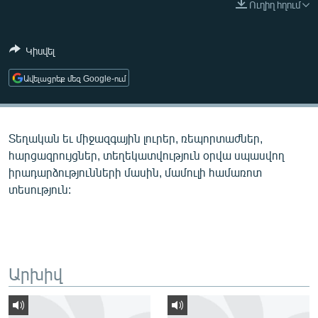
Ուղիղ հղում
ՄԻՋԱԶԳԱՅԻՆ
ՄՇԱԿՈՒՅԹ
Կիսվել
ՍՊՈՐՏ
Ավելացրեք մեզ Google-ում
ՄԵԿՆԱԲԱՆՈՒԹՅՈՒՆ
ՏՏ ԵՒ ԻՆՏԵՐՆԵՏ
Տեղական եւ միջազգային լուրեր, ռեպորտաժներ,
ԿՈՐՈՆԱՎԻՐՈՒՍ
հարցազրույցներ, տեղեկատվություն օրվա սպասվող
ԱՐԽԻՎ
իրադարձությունների մասին, մամուլի համառոտ
տեսություն:
ՏԵՍԱՆՅՈՒԹԵՐ
ԲԱՆԱՎԵՃ
ՁԳՏԵԼՈՎ ԼԱՎԱԳՈՒՅՆԻՆ
ՓՈԴՔԱՍԹ
Արխիվ
Հայերեն