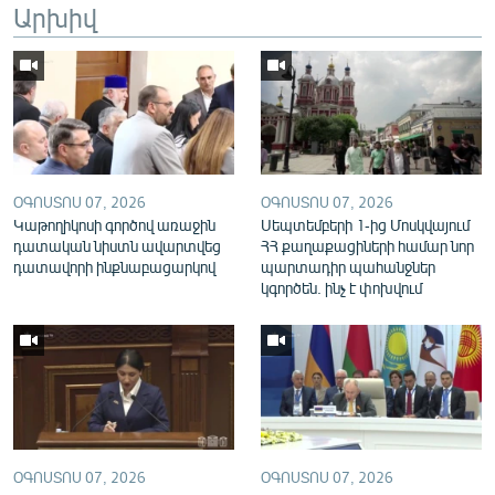
Արխիվ
English
Русский
ՀԵՏԵՎԵՔ ՄԵԶ
ՕԳՈՍՏՈՍ 07, 2026
ՕԳՈՍՏՈՍ 07, 2026
Կաթողիկոսի գործով առաջին
Սեպտեմբերի 1-ից Մոսկվայում
դատական նիստն ավարտվեց
ՀՀ քաղաքացիների համար նոր
դատավորի ինքնաբացարկով
պարտադիր պահանջներ
«Ազատության» բոլոր կայքերը
կգործեն. ինչ է փոխվում
ՕԳՈՍՏՈՍ 07, 2026
ՕԳՈՍՏՈՍ 07, 2026