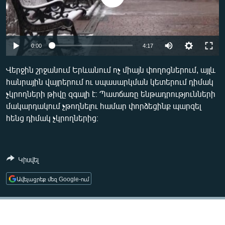
ՄԻՋԱԶԳԱՅԻՆ
ՄՇԱԿՈՒՅԹ
ՍՊՈՐՏ
Auto
0:00
4:17
ՄԵԿՆԱԲԱՆՈՒԹՅՈՒՆ
240p
Վերջին շրջանում Երևանում ոչ միայն փողոցներում, այլև
ՏՏ ԵՒ ԻՆՏԵՐՆԵՏ
հանրային վայրերում ու սպասարկման կետերում դիմակ
360p
չկրողների թիվը զգալի է։ Պատճառը ենթադրությունների
ԿՈՐՈՆԱՎԻՐՈՒՍ
480p
Auto
240p
360p
480p
մակարդակում չթողնելու համար փորձեցինք պարզել
ԱՐԽԻՎ
հենց դիմակ չկրողներից։
720p
720p
ՏԵՍԱՆՅՈՒԹԵՐ
ԲԱՆԱՎԵՃ
Կիսվել
ՁԳՏԵԼՈՎ ԼԱՎԱԳՈՒՅՆԻՆ
Ավելացրեք մեզ Google-ում
ՓՈԴՔԱՍԹ
Հայերեն