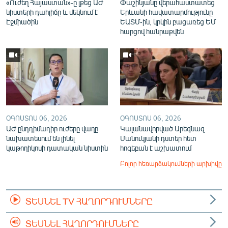
«Ուժեղ Հայաստան»-ը լքեց ԱԺ
Փաշինյանը վերահաստատեց
նիստերի դահլիճը և մեկնում է
Երևանի հավատարմությունը
Էջմիածին
ԵԱՏՄ-ին, կրկին բացառեց ԵՄ
հարցով հանրաքվեն
ՕԳՈՍՏՈՍ 06, 2026
ՕԳՈՍՏՈՍ 06, 2026
ԱԺ ընդդիմադիր ուժերը վաղը
Կալանավորված Արեգնազ
նախատեսում են լինել
Մանուկյանի դստեր հետ
կաթողիկոսի դատական նիստին
հոգեբան է աշխատում
Բոլոր հեռարձակումների արխիվը
ՏԵՍՆԵԼ TV ՀԱՂՈՐԴՈՒՄՆԵՐԸ
ՏԵՍՆԵԼ ՀԱՂՈՐԴՈՒՄՆԵՐԸ