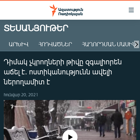
Մատչելիության
հղումներ
Անցնել
ՏԵՍԱՆՅՈՒԹԵՐ
հիմնական
ԱԶԱՏՈՒԹՅՈՒՆ TV
բովանդակությանը
ԱՐԽԻՎ
ՀՈԴՎԱԾՆԵՐ
ՀԱՂՈՐԴՄԱՆ ՄԱՍԻՆ
ՀԱՅԱՍՏԱՆ
Անցնել
հիմնական
ՔԱՂԱՔԱԿԱՆ
Դիմակ չկրողների թիվը զգալիորեն
մենյուին
ԸՆՏՐՈՒԹՅՈՒՆՆԵՐ 2026
Որոնում
աճել է. ոստիկանությունն ավելի
ԻՐԱՎՈՒՆՔ
ներողամիտ է
ՀԱՍԱՐԱԿՈՒԹՅՈՒՆ
հունվար 20, 2021
ՏՆՏԵՍՈՒԹՅՈՒՆ
ՂԱՐԱԲԱՂ
ՊԱՏԵՐԱԶՄԻ 6 ՇԱԲԱԹՆԵՐԸ
ՏԱՐԱԾԱՇՐՋԱՆ
No media source currently available