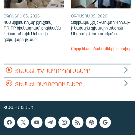
ՕԳՈՍՏՈՍ 05, 2026
ՕԳՈՍՏՈՍ 05, 2026
400 միլիոն դոլար բյուջեով
Ձերբակալվել է «Մուլտի Գրուպ»-
TRIPP հիմնադրամ՝ բիզնեսմեն
ի նախկին գլխավոր տնօրեն
Կոնստանտին Սոկոլովի
Սեդրակ Առուստամյանը
ղեկավարությամբ
Բոլոր հեռարձակումների արխիվը
ՏԵՍՆԵԼ TV ՀԱՂՈՐԴՈՒՄՆԵՐԸ
ՏԵՍՆԵԼ ՀԱՂՈՐԴՈՒՄՆԵՐԸ
ՀԵՏԵՎԵՔ ՄԵԶ