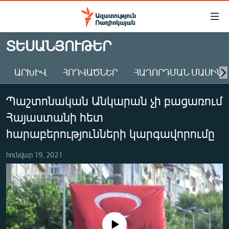
Մատչելիության
հղումներ
Անցնել
ՏԵՍԱՆՅՈՒԹԵՐ
հիմնական
ԱԶԱՏՈՒԹՅՈՒՆ TV
բովանդակությանը
ԱՐԽԻՎ
ՀՈԴՎԱԾՆԵՐ
ՀԱՂՈՐԴՄԱՆ ՄԱՍԻՆ
ՀԱՅԱՍՏԱՆ
Անցնել
հիմնական
ՔԱՂԱՔԱԿԱՆ
Պաշտոնական Անկարան չի բացառում
մենյուին
ԸՆՏՐՈՒԹՅՈՒՆՆԵՐ 2026
Որոնում
Հայաստանի հետ
ԻՐԱՎՈՒՆՔ
հարաբերությունների կարգավորումը
ՀԱՍԱՐԱԿՈՒԹՅՈՒՆ
հունվար 19, 2021
ՏՆՏԵՍՈՒԹՅՈՒՆ
ՂԱՐԱԲԱՂ
ՊԱՏԵՐԱԶՄԻ 6 ՇԱԲԱԹՆԵՐԸ
ՏԱՐԱԾԱՇՐՋԱՆ
No media source currently available