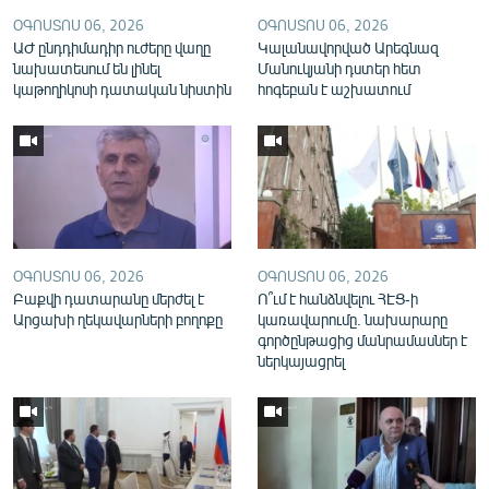
English
ՕԳՈՍՏՈՍ 06, 2026
ՕԳՈՍՏՈՍ 06, 2026
ԱԺ ընդդիմադիր ուժերը վաղը
Կալանավորված Արեգնազ
Русский
նախատեսում են լինել
Մանուկյանի դստեր հետ
կաթողիկոսի դատական նիստին
հոգեբան է աշխատում
ՀԵՏԵՎԵՔ ՄԵԶ
«Ազատության» բոլոր կայքերը
ՕԳՈՍՏՈՍ 06, 2026
ՕԳՈՍՏՈՍ 06, 2026
Բաքվի դատարանը մերժել է
Ո՞ւմ է հանձնվելու ՀԷՑ-ի
Արցախի ղեկավարների բողոքը
կառավարումը. նախարարը
գործընթացից մանրամասներ է
ներկայացրել