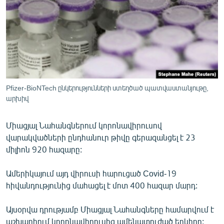
ՄԻՋԱԶԳԱՅԻՆ
ՄՇԱԿՈՒՅԹ
ՍՊՈՐՏ
ՄԵԿՆԱԲԱՆՈՒԹՅՈՒՆ
ՏՏ ԵՒ ԻՆՏԵՐՆԵՏ
Pfizer-BioNTech ընկերությունների ստեղծած պատվաստանյութը,
ԿՈՐՈՆԱՎԻՐՈՒՍ
արխիվ
ԱՐԽԻՎ
Միացյալ Նահանգներում կորոնավիրուսով
ՏԵՍԱՆՅՈՒԹԵՐ
վարակվածների ընդհանուր թիվը գերազանցել է 23
միլիոն 920 հազարը:
ԲԱՆԱՎԵՃ
ՁԳՏԵԼՈՎ ԼԱՎԱԳՈՒՅՆԻՆ
Ամերիկայում այդ վիրուսի հարուցած Covid-19
հիվանդությունից մահացել է մոտ 400 հազար մարդ:
ՓՈԴՔԱՍԹ
Այսօրվա դրությամբ Միացյալ Նահանգները համարվում է
Հայերեն
աշխարհում կորոնավիրուսից ամենատուժած երկիրը: