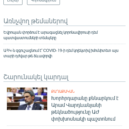
Առնչվող թեմաներով
Եվրոպան փորձում է արագացնել կորոնավիրուսի դեմ
պատվաստումների տեմպերը
ԱՀԿ-ն զգուշացնում է՝ COVID-19-ի դեմ կոլեկտիվ իմունիտետ այս
տարի դժվար թե ձևավորվի
Շարունակել կարդալ
ՔԱՂԱՔԱԿԱՆ
Խորհրդարանը քննարկում է
Արամ Վարդևանյանի
թեկնածությունը ԱԺ
փոխխոսնակի պաշտոնում