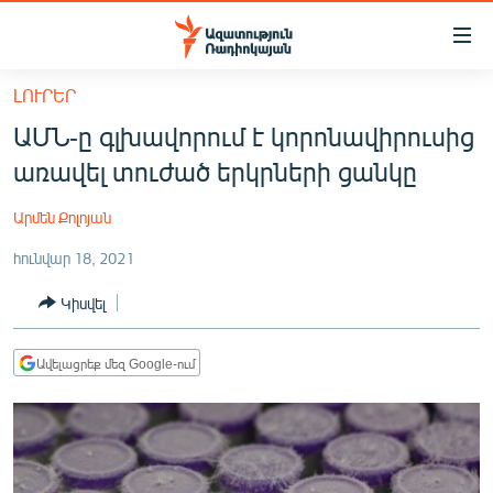
Մատչելիության
հղումներ
Անցնել
ԼՈՒՐԵՐ
հիմնական
ԱԶԱՏՈՒԹՅՈՒՆ TV
ԱՄՆ-ը գլխավորում է կորոնավիրուսից
բովանդակությանը
ՀԱՅԱՍՏԱՆ
Անցնել
առավել տուժած երկրների ցանկը
հիմնական
ՔԱՂԱՔԱԿԱՆ
մենյուին
Արմեն Քոլոյան
ԸՆՏՐՈՒԹՅՈՒՆՆԵՐ 2026
Որոնում
հունվար 18, 2021
ԻՐԱՎՈՒՆՔ
Կիսվել
ՀԱՍԱՐԱԿՈՒԹՅՈՒՆ
ՏՆՏԵՍՈՒԹՅՈՒՆ
Ավելացրեք մեզ Google-ում
ՂԱՐԱԲԱՂ
ՊԱՏԵՐԱԶՄԻ 6 ՇԱԲԱԹՆԵՐԸ
ՏԱՐԱԾԱՇՐՋԱՆ