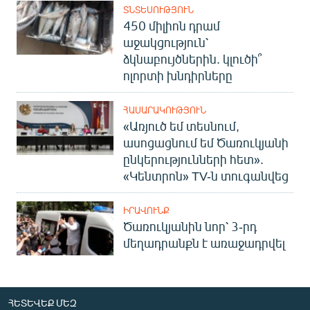
ՏՆՏԵՍՈՒԹՅՈՒՆ
450 միլիոն դրամ
աջակցություն՝
ձկնաբույծներին. կլուծի՞
ոլորտի խնդիրները
ՀԱՍԱՐԱԿՈՒԹՅՈՒՆ
«Առյուծ եմ տեսնում,
ասոցացնում եմ Ծառուկյանի
ընկերությունների հետ».
«Կենտրոն» TV-ն տուգանվեց
ԻՐԱՎՈՒՆՔ
Ծառուկյանին նոր՝ 3-րդ
մեղադրանքն է առաջադրվել
ՀԵՏԵՎԵՔ ՄԵԶ