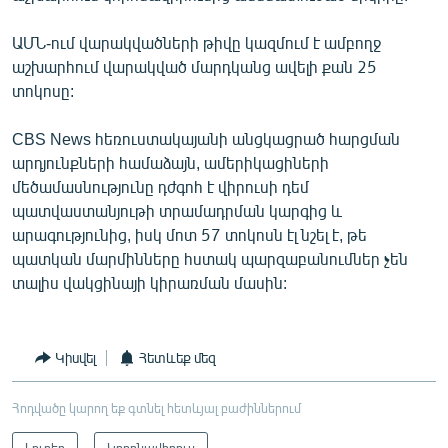
English
ԱՄՆ-ում վարակվածների թիվը կազմում է ամբողջ
Русский
աշխարհում վարակված մարդկանց ավելի քան 25
տոկոսը:
ՀԵՏԵՎԵՔ ՄԵԶ
CBS News հեռուստակայանի անցկացրած հարցման
արդյունքների համաձայն, ամերիկացիների
մեծամասնությունը դժգոհ է վիրուսի դեմ
պատվաստանյութի տրամադրման կարգից և
արագությունից, իսկ մոտ 57 տոկոսն էլ նշել է, թե
«Ազատության» բոլոր կայքերը
պատկան մարմինները հստակ պարզաբանումներ չեն
տալիս վակցինայի կիրառման մասին:
Կիսվել
Հետևեք մեզ
Հոդվածը կարող եք գտնել հետևյալ բաժիններում
Լուրեր
Կորոնավիրուս