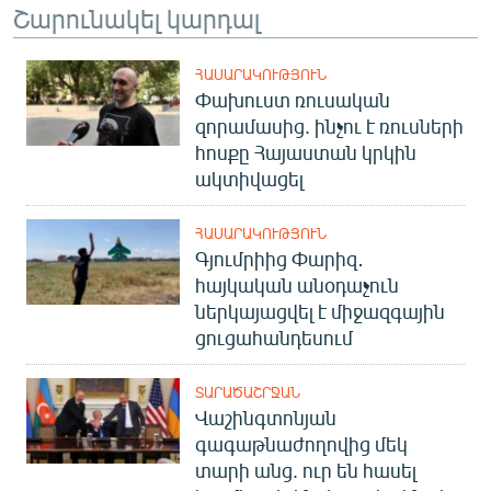
Շարունակել կարդալ
ՀԱՍԱՐԱԿՈՒԹՅՈՒՆ
Փախուստ ռուսական
զորամասից. ինչու է ռուսների
հոսքը Հայաստան կրկին
ակտիվացել
ՀԱՍԱՐԱԿՈՒԹՅՈՒՆ
Գյումրիից Փարիզ․
հայկական անօդաչուն
ներկայացվել է միջազգային
ցուցահանդեսում
ՏԱՐԱԾԱՇՐՋԱՆ
Վաշինգտոնյան
գագաթնաժողովից մեկ
տարի անց. ուր են հասել