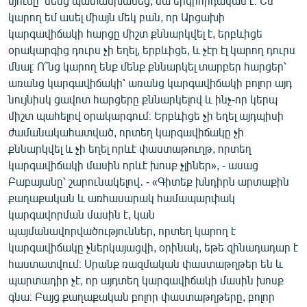
մյուսը՝ նենց պատասխանեց, սա երկրորդական է։ Ես
կարող եմ ասել միայն մեկ բան, որ Արցախի
կարգավիճակի հարցը միշտ քննարկվել է, երբևիցե
օրակարգից դուրս չի եղել, երբևիցե, և չէր էլ կարող դուրս
մնալ։ Ո՞նց կարող ենք մենք քննարկել տարբեր հարցեր՝
առանց կարգավիճակի՝ առանց կարգավիճակի բոլոր այդ
նույնիսկ ցավոտ հարցերը քննարկելով և ինչ-որ կերպ
միշտ պահելով օրակարգում։ Երբևիցե չի եղել այդպիսի
ժամանակահատված, որտեղ կարգավիճակը չի
քննարկվել և չի եղել որևէ փաստաթուղթ, որտեղ
կարգավիճակի մասին որևէ խոսք չլիներ», - ասաց
Բաբայանը՝ շարունակելով․ - «Գիտեք խնդիրն արտաքին
քաղաքական և առհասարակ համապարփակ
կարգավորման մասին է, կան
պայմանավորվածություններ, որտեղ կարող է
կարգավիճակը չներկայացվի, օրինակ, եթե զինադադար է
հաստատվում։ Սրանք ռազմական փաստաթղթեր են և
պարտադիր չէ, որ այդտեղ կարգավիճակի մասին խոսք
գնա։ Բայց քաղաքական բոլոր փաստաթղթերը, բոլոր