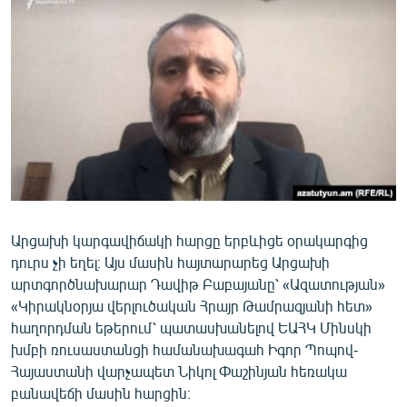
ՄԻՋԱԶԳԱՅԻՆ
ՄՇԱԿՈՒՅԹ
ՍՊՈՐՏ
ՄԵԿՆԱԲԱՆՈՒԹՅՈՒՆ
ՏՏ ԵՒ ԻՆՏԵՐՆԵՏ
ԿՈՐՈՆԱՎԻՐՈՒՍ
ԱՐԽԻՎ
Արցախի կարգավիճակի հարցը երբևիցե օրակարգից
ՏԵՍԱՆՅՈՒԹԵՐ
դուրս չի եղել։ Այս մասին հայտարարեց Արցախի
ԲԱՆԱՎԵՃ
արտգործնախարար Դավիթ Բաբայանը՝ «Ազատության»
«Կիրակնօրյա վերլուծական Հրայր Թամրազյանի հետ»
ՁԳՏԵԼՈՎ ԼԱՎԱԳՈՒՅՆԻՆ
հաղորդման եթերում՝ պատասխանելով ԵԱՀԿ Մինսկի
ՓՈԴՔԱՍԹ
խմբի ռուսաստանցի համանախագահ Իգոր Պոպով-
Հայաստանի վարչապետ Նիկոլ Փաշինյան հեռակա
Հայերեն
բանավեճի մասին հարցին։