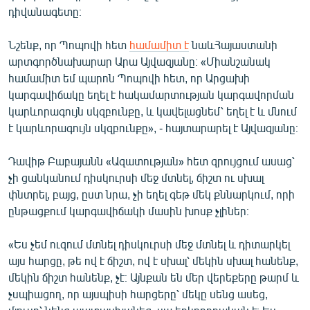
դիվանագետը։
Նշենք, որ Պոպովի հետ
համամիտ է
նաևՀայաստանի
արտգործնախարար Արա Այվազյանը։ «Միանշանակ
համամիտ եմ պարոն Պոպովի հետ, որ Արցախի
կարգավիճակը եղել է հակամարտության կարգավորման
կարևորագույն սկզբունքը, և կավելացնեմ՝ եղել է և մնում
է կարևորագույն սկզբունքը», - հայտարարել է Այվազյանը։
Դավիթ Բաբայանն «Ազատության» հետ զրույցում ասաց՝
չի ցանկանում դիսկուրսի մեջ մտնել, ճիշտ ու սխալ
փնտրել, բայց, ըստ նրա, չի եղել գեթ մեկ քննարկում, որի
ընթացքում կարգավիճակի մասին խոսք չլիներ։
«Ես չեմ ուզում մտնել դիսկուրսի մեջ մտնել և դիտարկել
այս հարցը, թե ով է ճիշտ, ով է սխալ՝ մեկին սխալ հանենք,
մեկին ճիշտ հանենք, չէ։ Այնքան են մեր վերեքերը թարմ և
չսպիացող, որ այսպիսի հարցերը՝ մեկը սենց ասեց,