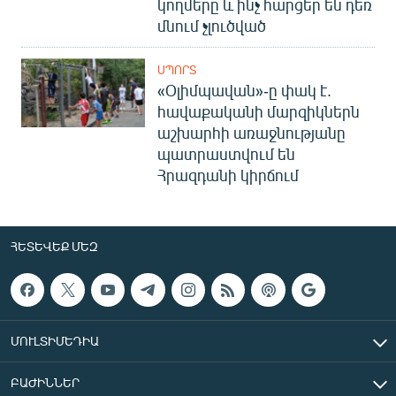
կողմերը և ինչ հարցեր են դեռ
մնում չլուծված
ՍՊՈՐՏ
«Օլիմպավան»-ը փակ է.
հավաքականի մարզիկներն
աշխարհի առաջնությանը
պատրաստվում են
Հրազդանի կիրճում
ՀԵՏԵՎԵՔ ՄԵԶ
ՄՈՒԼՏԻՄԵԴԻԱ
ԲԱԺԻՆՆԵՐ