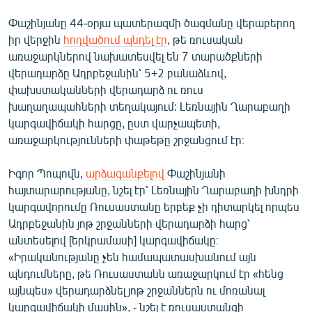
English
Փաշինյանը 44-օրյա պատերազմի ծագմանը վերաբերող
Русский
իր վերջին
հոդվածում պնդել էր
, թե ռուսական
առաջարկներով նախատեսվել են 7 տարածքների
վերադարձը Ադրբեջանին՝ 5+2 բանաձևով,
ՀԵՏԵՎԵՔ ՄԵԶ
փախստականների վերադարձ ու ռուս
խաղաղապահների տեղակայում: Լեռնային Ղարաբաղի
կարգավիճակի հարցը, ըստ վարչապետի,
առաջարկությունների փաթեթը շրջանցում էր։
«Ազատության» բոլոր կայքերը
Իգոր Պոպովն,
արձագանքելով
Փաշինյանի
հայտարարությանը, նշել էր՝ Լեռնային Ղարաբաղի խնդրի
կարգավորումը Ռուսաստանը երբեք չի դիտարկել որպես
Ադրբեջանին յոթ շրջանների վերադարձի հարց՝
անտեսելով [երկրամասի] կարգավիճակը։
«Իրականությանը չեն համապատասխանում այն
պնդումները, թե Ռուսաստանն առաջարկում էր «հենց
այնպես» վերադարձնել յոթ շրջաններն ու մոռանալ
կարգավիճակի մասին», - նշել է ռուսաստանցի