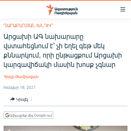
Մատչելիության
հղումներ
Անցնել
ՂԱՐԱԲԱՂՅԱՆ ԽՆԴԻՐ
հիմնական
ԱԶԱՏՈՒԹՅՈՒՆ TV
Արցախի ԱԳ նախարարը
բովանդակությանը
ՀԱՅԱՍՏԱՆ
Անցնել
վստահեցնում է՝ չի եղել գեթ մեկ
հիմնական
ՔԱՂԱՔԱԿԱՆ
քննարկում, որի ընթացքում Արցախի
մենյուին
ԸՆՏՐՈՒԹՅՈՒՆՆԵՐ 2026
կարգավիճակի մասին խոսք չգնար
Որոնում
ԻՐԱՎՈՒՆՔ
Հրայր Թամրազյան
ՀԱՍԱՐԱԿՈՒԹՅՈՒՆ
հունվար 18, 2021
ՏՆՏԵՍՈՒԹՅՈՒՆ
Կիսվել
ՂԱՐԱԲԱՂ
ՊԱՏԵՐԱԶՄԻ 6 ՇԱԲԱԹՆԵՐԸ
Ավելացրեք մեզ Google-ում
ՏԱՐԱԾԱՇՐՋԱՆ