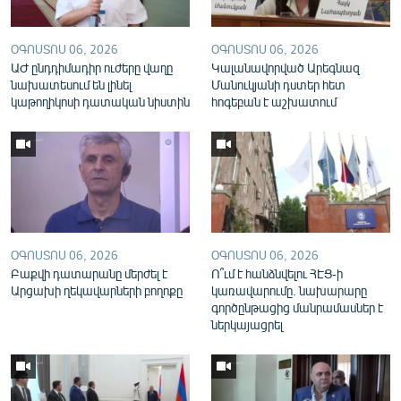
English
Русский
ՕԳՈՍՏՈՍ 06, 2026
ՕԳՈՍՏՈՍ 06, 2026
ԱԺ ընդդիմադիր ուժերը վաղը
Կալանավորված Արեգնազ
նախատեսում են լինել
Մանուկյանի դստեր հետ
ՀԵՏԵՎԵՔ ՄԵԶ
կաթողիկոսի դատական նիստին
հոգեբան է աշխատում
«Ազատության» բոլոր կայքերը
ՕԳՈՍՏՈՍ 06, 2026
ՕԳՈՍՏՈՍ 06, 2026
Բաքվի դատարանը մերժել է
Ո՞ւմ է հանձնվելու ՀԷՑ-ի
Արցախի ղեկավարների բողոքը
կառավարումը. նախարարը
գործընթացից մանրամասներ է
ներկայացրել