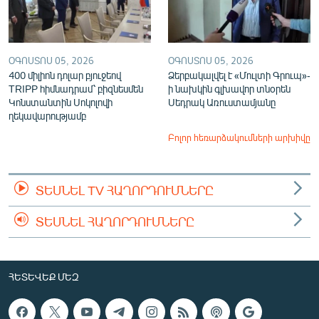
ՕԳՈՍՏՈՍ 05, 2026
ՕԳՈՍՏՈՍ 05, 2026
400 միլիոն դոլար բյուջեով
Ձերբակալվել է «Մուլտի Գրուպ»-
TRIPP հիմնադրամ՝ բիզնեսմեն
ի նախկին գլխավոր տնօրեն
Կոնստանտին Սոկոլովի
Սեդրակ Առուստամյանը
ղեկավարությամբ
Բոլոր հեռարձակումների արխիվը
ՏԵՍՆԵԼ TV ՀԱՂՈՐԴՈՒՄՆԵՐԸ
ՏԵՍՆԵԼ ՀԱՂՈՐԴՈՒՄՆԵՐԸ
ՀԵՏԵՎԵՔ ՄԵԶ