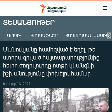
Մատչելիության
հղումներ
Անցնել
ՏԵՍԱՆՅՈՒԹԵՐ
հիմնական
ԱԶԱՏՈՒԹՅՈՒՆ TV
բովանդակությանը
ԱՐԽԻՎ
ՀՈԴՎԱԾՆԵՐ
ՀԱՂՈՐԴՄԱՆ ՄԱՍԻՆ
ՀԱՅԱՍՏԱՆ
Անցնել
հիմնական
ՔԱՂԱՔԱԿԱՆ
Մանուկյանը համոզված է եղել, թե
մենյուին
ԸՆՏՐՈՒԹՅՈՒՆՆԵՐ 2026
Որոնում
ստորագրված հայտարարությունից
ԻՐԱՎՈՒՆՔ
հետո ժողովուրդը ոտքի կկանգնի
ՀԱՍԱՐԱԿՈՒԹՅՈՒՆ
իշխանությունը փոխելու համար
ՏՆՏԵՍՈՒԹՅՈՒՆ
հունվար 16, 2021
ՂԱՐԱԲԱՂ
ՊԱՏԵՐԱԶՄԻ 6 ՇԱԲԱԹՆԵՐԸ
ՏԱՐԱԾԱՇՐՋԱՆ