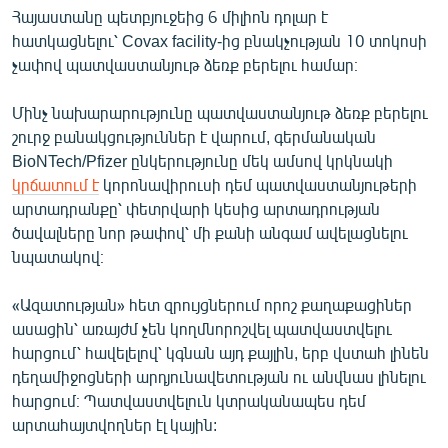
Հայաստանը պետբյուջեից 6 միլիոն դոլար է
հատկացնելու՝ Covax facility-ից բնակչության 10 տոկոսի
չափով պատվաստանյութ ձեռք բերելու համար։
Մինչ նախարարությունը պատվաստանյութ ձեռք բերելու
շուրջ բանակցություններ է վարում, գերմանական
BioNTech/Pfizer ընկերությունը մեկ ամսով կրկնակի
կրճատում է
կորոնավիրուսի դեմ պատվաստանյութերի
արտադրանքը՝ փետրվարի կեսից արտադրության
ծավալները նոր թափով՝ մի քանի անգամ ավելացնելու
նպատակով։
«Ազատության» հետ զրույցներում որոշ քաղաքացիներ
ասացին՝ առայժմ չեն կողմնորոշվել պատվաստվելու
հարցում՝ հավելելով՝ կգնան այդ քայլին, երբ վստահ լինեն
դեղամիջոցների արդյունավետության ու անվնաս լինելու
հարցում։ Պատվաստվելուն կտրականապես դեմ
արտահայտվողներ էլ կային: