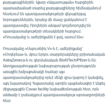
քաղաքացիներին։ Այսօր «Ազատության» հարցերին
English
պատասխանած տարեց քաղաքացիները հիմնականում
Русский
հետևում են պատվաստանյութերի վերաբերյալ
նորություններին, նրանց մի մասը ցանկանում է
պատվաստվել: Որոշներն անգամ կողմնորոշվել են
ՀԵՏԵՎԵՔ ՄԵԶ
պատվաստանյութերի տեսակների հարցում.
«Ռուսականը և ամերիկյանն է լավ, ասում են»:
Ռուսականը «Սպուտնիկ V»-ն է, ամերիկյանը՝
«Մոդերնա»-ն, մյուս երկու տարբերակները բրիտանական
«Ազատության» բոլոր կայքերը
AstraZeneca-ն ու գերմանական BioNTech/Pfizer-ն են։
Առողջապահության նախարարության ընտրությունն
առաջին խմբաքանակի համար այս
պատվաստանյութերից որևէ մեկի վրա կարող է կանգնել,
այդ նպատակով Հայաստանը արդեն պայմանագիր է կնքել
միջազգային Covax facility նախաձեռնության հետ, որն
անձամբ է բանակցում պատվաստանյութ արտադրողների
հետ։