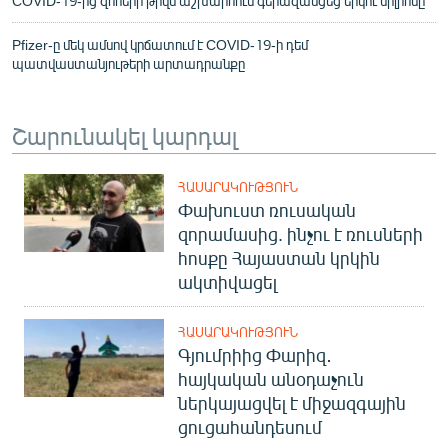
COVID-19-ից զոհերի թիվն աշխարհում գերազանցեց երկու միլիոնը
Pfizer-ը մեկ ամսով կրճատում է COVID-19-ի դեմ
պատվաստանյութերի արտադրանքը
Շարունակել կարդալ
ՀԱՍԱՐԱԿՈՒԹՅՈՒՆ
Փախուստ ռուսական
զորամասից. ինչու է ռուսների
հոսքը Հայաստան կրկին
ակտիվացել
ՀԱՍԱՐԱԿՈՒԹՅՈՒՆ
Գյումրիից Փարիզ․
հայկական անօդաչուն
ներկայացվել է միջազգային
ցուցահանդեսում