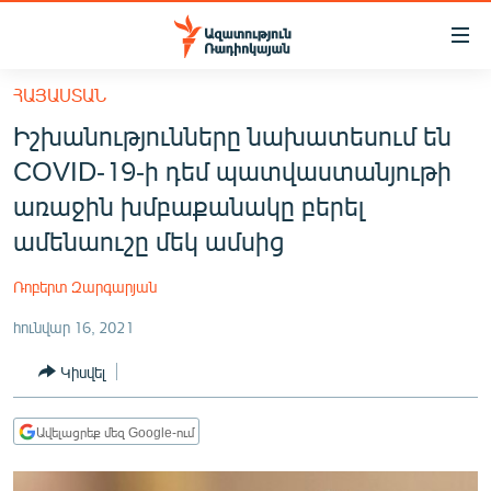
Մատչելիության
հղումներ
Անցնել
ՀԱՅԱՍՏԱՆ
հիմնական
ԱԶԱՏՈՒԹՅՈՒՆ TV
Իշխանությունները նախատեսում են
բովանդակությանը
ՀԱՅԱՍՏԱՆ
Անցնել
COVID-19-ի դեմ պատվաստանյութի
հիմնական
ՔԱՂԱՔԱԿԱՆ
առաջին խմբաքանակը բերել
մենյուին
ԸՆՏՐՈՒԹՅՈՒՆՆԵՐ 2026
ամենաուշը մեկ ամսից
Որոնում
ԻՐԱՎՈՒՆՔ
Ռոբերտ Զարգարյան
ՀԱՍԱՐԱԿՈՒԹՅՈՒՆ
հունվար 16, 2021
ՏՆՏԵՍՈՒԹՅՈՒՆ
Կիսվել
ՂԱՐԱԲԱՂ
ՊԱՏԵՐԱԶՄԻ 6 ՇԱԲԱԹՆԵՐԸ
Ավելացրեք մեզ Google-ում
ՏԱՐԱԾԱՇՐՋԱՆ