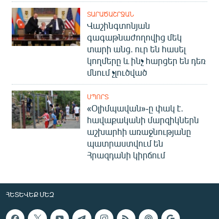
ՏԱՐԱԾԱՇՐՋԱՆ
Վաշինգտոնյան
գագաթնաժողովից մեկ
տարի անց. ուր են հասել
կողմերը և ինչ հարցեր են դեռ
մնում չլուծված
ՍՊՈՐՏ
«Օլիմպավան»-ը փակ է.
հավաքականի մարզիկներն
աշխարհի առաջնությանը
պատրաստվում են
Հրազդանի կիրճում
ՀԵՏԵՎԵՔ ՄԵԶ