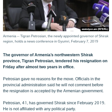
ՄԻՋԱԶԳԱՅԻՆ
ՄՇԱԿՈՒՅԹ
ՍՊՈՐՏ
ՄԵԿՆԱԲԱՆՈՒԹՅՈՒՆ
Armenia -- Tigran Petrosian, the newly appointed governor of Shirak
ՏՏ ԵՒ ԻՆՏԵՐՆԵՏ
region, holds a news conference in Gyumri, February 7, 2019
ԿՈՐՈՆԱՎԻՐՈՒՍ
The governor of Armenia’s northwestern Shirak
ԱՐԽԻՎ
province, Tigran Petrosian, tendered his resignation on
Friday after almost two years in office.
ՏԵՍԱՆՅՈՒԹԵՐ
ԲԱՆԱՎԵՃ
Petrosian gave no reasons for the move. Officials in the
provincial administration said he will not comment before
ՁԳՏԵԼՈՎ ԼԱՎԱԳՈՒՅՆԻՆ
the resignation is accepted by the Armenian government.
ՓՈԴՔԱՍԹ
Petrosian, 41, has governed Shirak since February 2019.
Հայերեն
He is not affiliated with any political party.