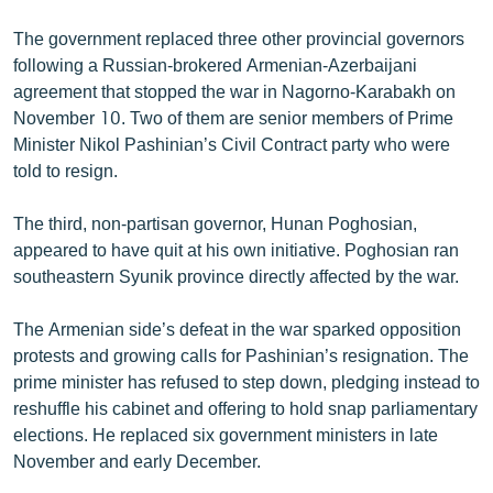
English
The government replaced three other provincial governors
Русский
following a Russian-brokered Armenian-Azerbaijani
agreement that stopped the war in Nagorno-Karabakh on
November 10. Two of them are senior members of Prime
ՀԵՏԵՎԵՔ ՄԵԶ
Minister Nikol Pashinian’s Civil Contract party who were
told to resign.
The third, non-partisan governor, Hunan Poghosian,
appeared to have quit at his own initiative. Poghosian ran
«Ազատության» բոլոր կայքերը
southeastern Syunik province directly affected by the war.
The Armenian side’s defeat in the war sparked opposition
protests and growing calls for Pashinian’s resignation. The
prime minister has refused to step down, pledging instead to
reshuffle his cabinet and offering to hold snap parliamentary
elections. He replaced six government ministers in late
November and early December.