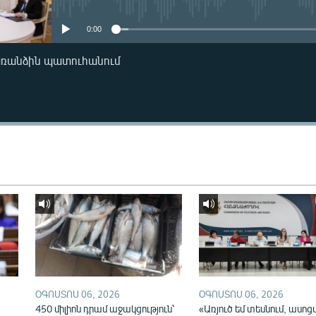
0:00
առանձին պատուհանում
ՕԳՈՍՏՈՍ 06, 2026
ՕԳՈՍՏՈՍ 06, 2026
450 միլիոն դրամ աջակցություն՝
«Առյուծ եմ տեսնում, ասոց