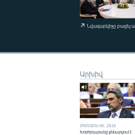
ՄԻՋԱԶԳԱՅԻՆ
ՄՇԱԿՈՒՅԹ
ՍՊՈՐՏ
Նվագարկիչը բացել 
ՄԵԿՆԱԲԱՆՈՒԹՅՈՒՆ
ՏՏ ԵՒ ԻՆՏԵՐՆԵՏ
ԿՈՐՈՆԱՎԻՐՈՒՍ
ԱՐԽԻՎ
Արխիվ
ՏԵՍԱՆՅՈՒԹԵՐ
ԲԱՆԱՎԵՃ
ՁԳՏԵԼՈՎ ԼԱՎԱԳՈՒՅՆԻՆ
ՓՈԴՔԱՍԹ
ՕԳՈՍՏՈՍ 06, 2026
Խորհրդարանը քննարկում է