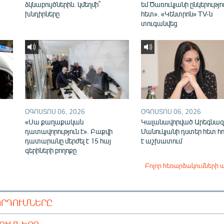
ձկնաբույծներին. կմեղմի՞
եմ Ծառուկյանի ընկերությո
խնդիրները
հետ». «Կենտրոն» TV-ն
տուգանվեց
ՕԳՈՍՏՈՍ 06, 2026
ՕԳՈՍՏՈՍ 06, 2026
«Սա քաղաքական
Կալանավորված Արեգնազ
դատավորություն է». Բաքվի
Մանուկյանի դստեր հետ հ
դատարանը մերժել է 15 հայ
է աշխատում
գերիների բողոքը
Բոլոր հեռարձակումների 
ՈՐԴՈՒՄՆԵՐԸ