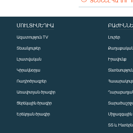
ՏԵՍՆԵԼ ՀԱՂՈՐ
ՄՈՒԼՏԻՄԵԴԻԱ
ԲԱԺԻՆՆԵ
Ազատություն TV
Լուրեր
Տեսանյութեր
Քաղաքակա
Լրատվական
Իրավունք
Կիրակնօրյա
Տնտեսությու
Ռադիոծրագրեր
Հասարակութ
Առավոտյան ծրագիր
Ղարաբաղյան
Ցերեկային ծրագիր
Տարածաշրջ
Հայերեն
Երեկոյան ծրագիր
Միջազգային
English
ՏՏ և Ինտեր
Русский