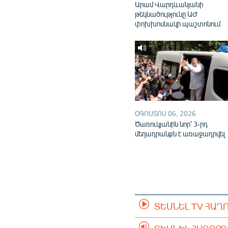
Արամ Վարդևանյանի
թեկնածությունը ԱԺ
փոխխոսնակի պաշտոնում
ՕԳՈՍՏՈՍ 06, 2026
Ծառուկյանին նոր՝ 3-րդ
մեղադրանքն է առաջադրվել
ՏԵՍՆԵԼ TV ՀԱՂ