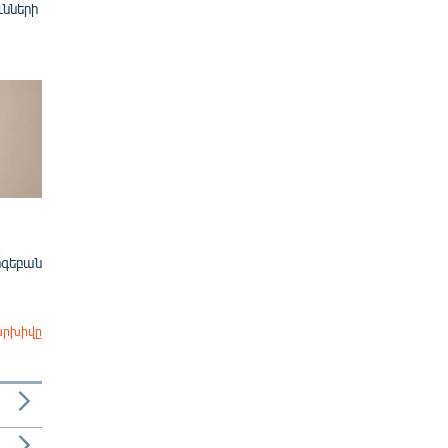
ւնների
ոգեբան
արխիվը