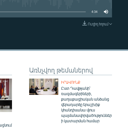
4:34
Ուղիղ հղում
EMBED
Առնչվող թեմաներով
ԻՐԱՎՈՒՆՔ
Ըստ Դավթյանի՝
ռազմագերիների,
քաղաքացիական անձանց
վերադարձը երաշխիք
կհանդիսանա մյուս
պայմանավորվածություններ
ի կատարման համար
ացնում