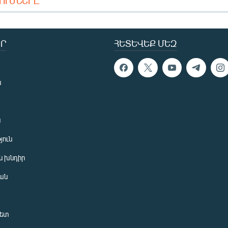
ԴՈՒՄՆԵՐԸ
Ր
ՀԵՏԵՎԵՔ ՄԵԶ
ն
ն
յուն
 խնդիր
ան
նետ