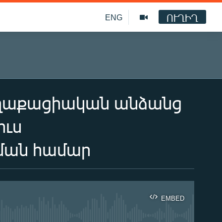
ՈՒՂԻՂ
ENG
աղաքացիական անձանց
ուս
ման համար
EMBED
ble