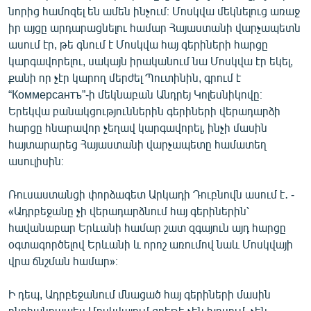
նորից համոզել են ամեն ինչում։ Մոսկվա մեկնելուց առաջ
իր այցը արդարացնելու համար Հայաստանի վարչապետն
ասում էր, թե գնում է Մոսկվա հայ գերիների հարցը
կարգավորելու, սակայն իրականում նա Մոսկվա էր եկել,
քանի որ չէր կարող մերժել Պուտինին, գրում է
“Коммерсантъ”-ի մեկնաբան Անդրեյ Կոլեսնիկովը։
Երեկվա բանակցություններին գերիների վերադարձի
հարցը հնարավոր չեղավ կարգավորել, ինչի մասին
հայտարարեց Հայաստանի վարչապետը համատեղ
ասուլիսին։
Ռուսաստանցի փորձագետ Արկադի Դուբնովն ասում է․ -
«Ադրբեջանը չի վերադարձնում հայ գերիներին՝
հավանաբար Երևանի համար շատ զգայուն այդ հարցը
օգտագործելով Երևանի և որոշ առումով նաև Մոսկվայի
վրա ճնշման համար»։
Ի դեպ, Ադրբեջանում մնացած հայ գերիների մասին
ընդհանրապես Մոսկվայում գրեթե չեն խոսում, չեն