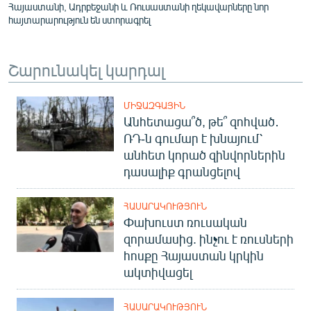
Հայաստանի, Ադրբեջանի և Ռուսաստանի ղեկավարները նոր
հայտարարություն են ստորագրել
Շարունակել կարդալ
ՄԻՋԱԶԳԱՅԻՆ
Անհետացա՞ծ, թե՞ զոհված․
ՌԴ-ն գումար է խնայում՝
անհետ կորած զինվորներին
դասալիք գրանցելով
ՀԱՍԱՐԱԿՈՒԹՅՈՒՆ
Փախուստ ռուսական
զորամասից. ինչու է ռուսների
հոսքը Հայաստան կրկին
ակտիվացել
ՀԱՍԱՐԱԿՈՒԹՅՈՒՆ