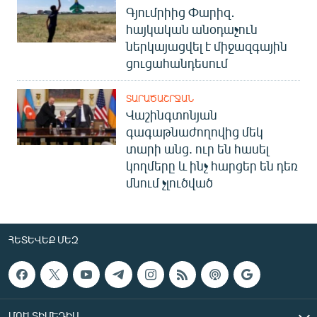
Գյումրիից Փարիզ․
հայկական անօդաչուն
ներկայացվել է միջազգային
ցուցահանդեսում
ՏԱՐԱԾԱՇՐՋԱՆ
Վաշինգտոնյան
գագաթնաժողովից մեկ
տարի անց. ուր են հասել
կողմերը և ինչ հարցեր են դեռ
մնում չլուծված
ՀԵՏԵՎԵՔ ՄԵԶ
ՄՈՒԼՏԻՄԵԴԻԱ