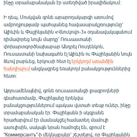
ինչը տրամաբանական էր ստեղծված իրավիճակում։
Ի դեպ, Մոսկվան գոնե արարողակարգի առումով
ամբողջությամբ պահպանեց հավասարակշռությունը՝
Ալիևին և Փաշինյանին «Վնուկովո-3» օդանավակայանում
դիմավորեց նույն մարդը՝ Ռուսաստանի
փոխարտգործնախարար Անդրեյ Ռուդենկոն,
Ռուսաստանի նախագահն էլ Ալիևին ու Փաշինյանին նույն
ձևով բարևեց, երկուսի հետ էլ
երկկողմ առանձին
հանդիպում
անցկացրեց եռակողմ բանակցություններից
հետո։
Այդուամենայնիվ, գոնե ռուսաստանցի լրագրողների
գնահատմամբ, Փաշինյանը երեկվա
բանակցություններում պակաս վստահ տեսք ուներ, ինչը
տրամաբանական էր։ Փաշինյանն ի սկզբանե
հրաժարվում էր մասնակցել համատեղ մամուլի
ասուլիսին, սակայն նրան համոզել են, գրում է
“Коммерсантъ”-ի մեկնաբանը՝ շեշտելով, որ Փաշինյանին