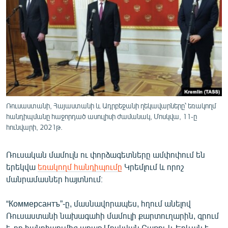
ՄԻՋԱԶԳԱՅԻՆ
ՄՇԱԿՈՒՅԹ
ՍՊՈՐՏ
ՄԵԿՆԱԲԱՆՈՒԹՅՈՒՆ
ՏՏ ԵՒ ԻՆՏԵՐՆԵՏ
ԿՈՐՈՆԱՎԻՐՈՒՍ
Ռուսաստանի, Հայաստանի և Ադրբեջանի ղեկավարները՝ եռակողմ
հանդիպմանը հաջորդած ասուլիսի ժամանակ, Մոսկվա, 11-ը
ԱՐԽԻՎ
հունվարի, 2021թ.
ՏԵՍԱՆՅՈՒԹԵՐ
Ռուսական մամուլն ու փորձագետները ամփոփում են
ԲԱՆԱՎԵՃ
երեկվա
եռակողմ հանդիպումը
Կրեմլում և որոշ
ՁԳՏԵԼՈՎ ԼԱՎԱԳՈՒՅՆԻՆ
մանրամասներ հայտնում։
ՓՈԴՔԱՍԹ
“Коммерсантъ”-ը, մասնավորապես, հղում անելով
Ռուսաստանի նախագահի մամուլի քարտուղարին, գրում
Հայերեն
է, որ հանդիպումից առաջ Մոսկվան Բաքու և Երևան է