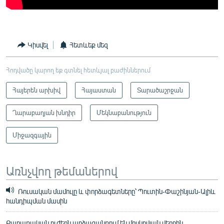
Կիսվել
Հետևեք մեզ
Հոդվածը կարող եք գտնել հետևյալ բաժիններում
Հայերեն արխիվ
Հայաստան
Տարածաշրջան
Ղարաբաղյան խնդիր
Մեկնաբանություն
Միջազգային
Առնչվող թեմաներով
Ռուսական մամուլը և փորձագետները՝ Պուտին-Փաշինյան-Ալիև
հանդիպման մասին
Քաղաքական ուժերն արձագանքում են մոսկովյան վերջին