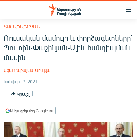
Մատչելիության
հղումներ
Անցնել
ՏԱՐԱԾԱՇՐՋԱՆ
հիմնական
ԱԶԱՏՈՒԹՅՈՒՆ TV
Ռուսական մամուլը և փորձագետները՝
բովանդակությանը
ՀԱՅԱՍՏԱՆ
Անցնել
Պուտին-Փաշինյան-Ալիև հանդիպման
հիմնական
ՔԱՂԱՔԱԿԱՆ
մասին
մենյուին
ԸՆՏՐՈՒԹՅՈՒՆՆԵՐ 2026
Որոնում
Ազա Բաբայան, Մոսկվա
ԻՐԱՎՈՒՆՔ
հունվար 12, 2021
ՀԱՍԱՐԱԿՈՒԹՅՈՒՆ
Կիսվել
ՏՆՏԵՍՈՒԹՅՈՒՆ
ՂԱՐԱԲԱՂ
Ավելացրեք մեզ Google-ում
ՊԱՏԵՐԱԶՄԻ 6 ՇԱԲԱԹՆԵՐԸ
ՏԱՐԱԾԱՇՐՋԱՆ