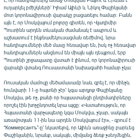
English
ուղարկել բժիշկների՝ Իլհամ Ալիևի և Նիկոլ Փաշինյանի
մոտ կորոնավիրուսի վարակը բացառելու համար։ Բանն
Русский
այն է, որ Մոսկվայում բոլորը գիտեն, որ Վլադիմիր
Պուտինն արդեն տևական ժամանակ է ապրում և
ՀԵՏԵՎԵՔ ՄԵԶ
աշխատում է ինքնամեկուսացման ռեժիմով․ նրա
հանդիպումների մեծ մասը հեռավար են, իսկ ոչ հեռավար
հանդիպումներն անցնում են միայն այն դեպքում, երբ
Պուտինի շրջապատը վստահ է լինում, որ կորոնավիրուսի
վարակի վտանգ Ռուսաստանի նախագահի համար չկա։
«Ազատության» բոլոր կայքերը
Ռուսական մամուլը մեծամասամբ նաև գրել է, որ մինչև
հունվարի 11-ը հայտնի չէր՝ կգա արդյոք Փաշինյանը
Մոսկվա, թե ոչ, քանի որ հայաստանցի ընդիմադիրները
որոշել էին խոչընդոտել նրա այցը։ «Վստահություն, որ
Հայաստանի վարչապետը կգա Մոսկվա, չկար, սակայն
առավոտյան 11-ին նա արդեն Մոսկվայում էր», - գրում է
“Коммерсантъ”-ը՝ նկատելով, որ Ալիևն առաջինը բարևեց
Փաշինյանին, նրանք, սակայն, միմյանց ձեռք չսեղմեցին,