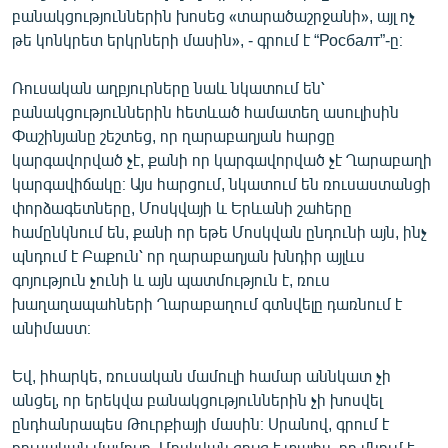
բանակցություններին խոսեց «տարածաշրջանի», այլ ոչ
թե կոնկրետ երկրների մասին», - գրում է “Росбалт”-ը։
Ռուսական աղբյուրները նաև նկատում են՝
բանակցություններին հետևած համատեղ ասուլիսին
Փաշինյանը շեշտեց, որ ղարաբաղյան հարցը
կարգավորված չէ, քանի որ կարգավորված չէ Ղարաբաղի
կարգավիճակը։ Այս հարցում, նկատում են ռուսաստանցի
փորձագետները, Մոսկվայի և Երևանի շահերը
համընկնում են, քանի որ եթե Մոսկվան ընդունի այն, ինչ
պնդում է Բաքուն՝ որ ղարաբաղյան խնդիր այլևս
գոյություն չունի և այն պատմություն է, ռուս
խաղաղապահների Ղարաբաղում գտնվելը դառնում է
անիմաստ։
Եվ, իհարկե, ռուսական մամուլի համար աննկատ չի
անցել, որ երեկվա բանակցություններին չի խոսվել
ընդհանրապես Թուրքիայի մասին։ Սրանով, գրում է
ռուսական մամուլը, Մոսկվան ցույց է տալիս, որ մնում է