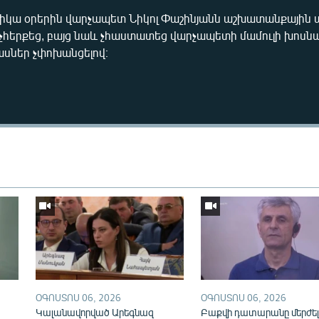
ջիկա օրերին վարչապետ Նիկոլ Փաշինյանն աշխատանքային ա
ը չհերքեց, բայց նաև չհաստատեց վարչապետի մամուլի խոսն
ասներ չփոխանցելով։
Auto
240p
360p
720p
ՕԳՈՍՏՈՍ 06, 2026
ՕԳՈՍՏՈՍ 06, 2026
Կալանավորված Արեգնազ
Բաքվի դատարանը մերժել