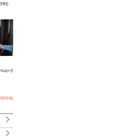
ղոքը
ուպ»-ի
արխիվը