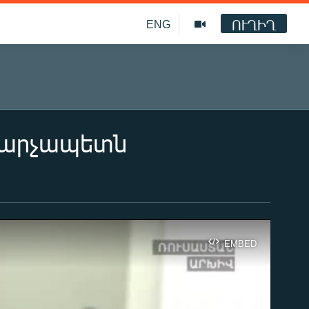
ՈՒՂԻՂ
ENG
 վարչապետն
EMBED