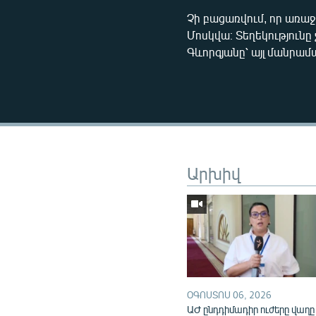
Չի բացառվում, որ առա
Մոսկվա։ Տեղեկություն
Գևորգյանը՝ այլ մանրամ
Արխիվ
ՕԳՈՍՏՈՍ 06, 2026
ԱԺ ընդդիմադիր ուժերը վաղը