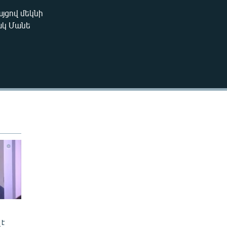
240p
յցով մեկնի
EMBED
ակ Մանե
360p
480p
720p
480p
 է