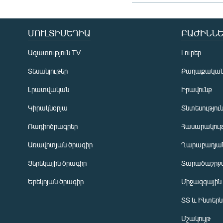
ՄՈՒԼՏԻՄԵԴԻԱ
ԲԱԺԻՆՆԵ
Ազատություն TV
Լուրեր
Տեսանյութեր
Քաղաքակա
Լրատվական
Իրավունք
Կիրակնօրյա
Տնտեսությու
Ռադիոծրագրեր
Հասարակութ
Առավոտյան ծրագիր
Ղարաբաղյան
Ցերեկային ծրագիր
Տարածաշրջ
Հայերեն
Երեկոյան ծրագիր
Միջազգային
English
ՏՏ և Ինտեր
Русский
Մշակույթ