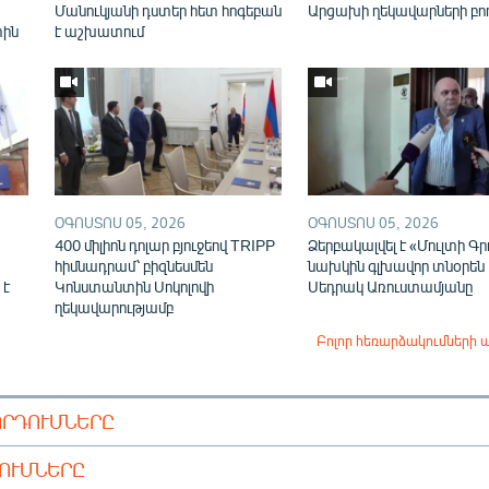
Մանուկյանի դստեր հետ հոգեբան
Արցախի ղեկավարների բո
տին
է աշխատում
ՕԳՈՍՏՈՍ 05, 2026
ՕԳՈՍՏՈՍ 05, 2026
400 միլիոն դոլար բյուջեով TRIPP
Ձերբակալվել է «Մուլտի Գր
հիմնադրամ՝ բիզնեսմեն
նախկին գլխավոր տնօրեն
 է
Կոնստանտին Սոկոլովի
Սեդրակ Առուստամյանը
ղեկավարությամբ
Բոլոր հեռարձակումների 
ՈՐԴՈՒՄՆԵՐԸ
ԴՈՒՄՆԵՐԸ