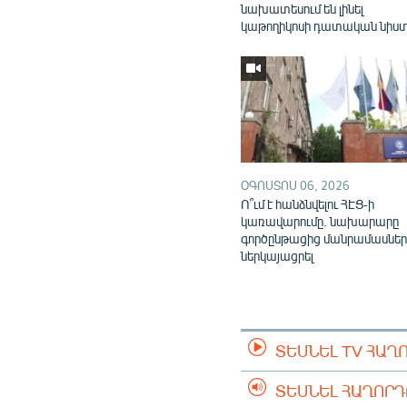
նախատեսում են լինել
կաթողիկոսի դատական նիս
ՕԳՈՍՏՈՍ 06, 2026
Ո՞ւմ է հանձնվելու ՀԷՑ-ի
կառավարումը. նախարարը
գործընթացից մանրամասներ
ներկայացրել
ՏԵՍՆԵԼ TV ՀԱՂ
ՏԵՍՆԵԼ ՀԱՂՈՐ