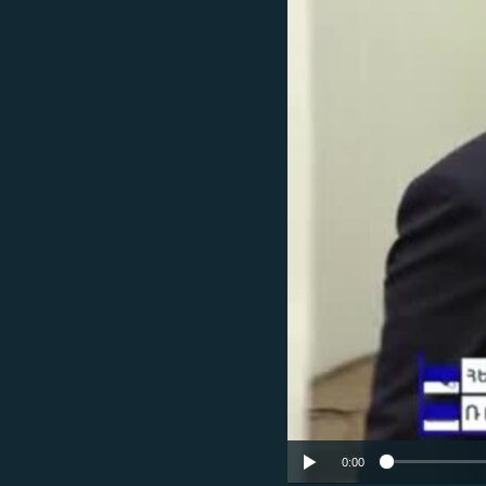
ՄԻՋԱԶԳԱՅԻՆ
ՄՇԱԿՈՒՅԹ
ՍՊՈՐՏ
ՄԵԿՆԱԲԱՆՈՒԹՅՈՒՆ
ՏՏ ԵՒ ԻՆՏԵՐՆԵՏ
ԿՈՐՈՆԱՎԻՐՈՒՍ
ԱՐԽԻՎ
ՏԵՍԱՆՅՈՒԹԵՐ
ԲԱՆԱՎԵՃ
ՁԳՏԵԼՈՎ ԼԱՎԱԳՈՒՅՆԻՆ
ՓՈԴՔԱՍԹ
0:00