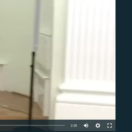
ble
Auto
2:28