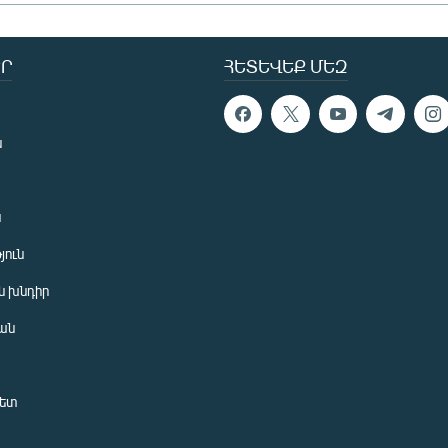
Ր
ՀԵՏԵՎԵՔ ՄԵԶ
ն
ն
յուն
 խնդիր
ան
նետ