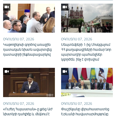
English
Русский
ՀԵՏԵՎԵՔ ՄԵԶ
ՕԳՈՍՏՈՍ 07, 2026
ՕԳՈՍՏՈՍ 07, 2026
Կաթողիկոսի գործով առաջին
Սեպտեմբերի 1-ից Մոսկվայում
դատական նիստն ավարտվեց
ՀՀ քաղաքացիների համար նոր
դատավորի ինքնաբացարկով
պարտադիր պահանջներ
կգործեն. ինչ է փոխվում
«Ազատության» բոլոր կայքերը
ՕԳՈՍՏՈՍ 07, 2026
ՕԳՈՍՏՈՍ 07, 2026
«Ուժեղ Հայաստան»-ը լքեց ԱԺ
Փաշինյանը վերահաստատեց
նիստերի դահլիճը և մեկնում է
Երևանի հավատարմությունը