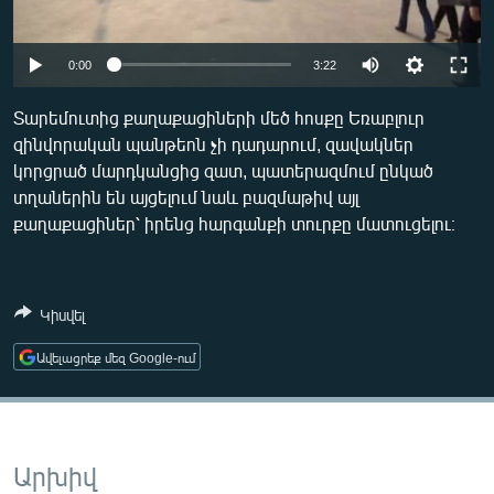
ՄԻՋԱԶԳԱՅԻՆ
ՄՇԱԿՈՒՅԹ
Auto
0:00
3:22
ՍՊՈՐՏ
240p
Տարեմուտից քաղաքացիների մեծ հոսքը Եռաբլուր
ՄԵԿՆԱԲԱՆՈՒԹՅՈՒՆ
զինվորական պանթեոն չի դադարում, զավակներ
360p
կորցրած մարդկանցից զատ, պատերազմում ընկած
ՏՏ ԵՒ ԻՆՏԵՐՆԵՏ
480p
Auto
240p
360p
480p
տղաներին են այցելում նաև բազմաթիվ այլ
ԿՈՐՈՆԱՎԻՐՈՒՍ
քաղաքացիներ՝ իրենց հարգանքի տուրքը մատուցելու։
720p
720p
ԱՐԽԻՎ
ՏԵՍԱՆՅՈՒԹԵՐ
Կիսվել
ԲԱՆԱՎԵՃ
Ավելացրեք մեզ Google-ում
ՁԳՏԵԼՈՎ ԼԱՎԱԳՈՒՅՆԻՆ
ՓՈԴՔԱՍԹ
Արխիվ
Հայերեն