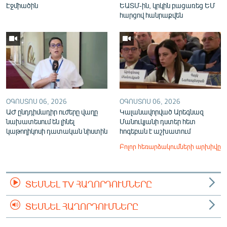
Էջմիածին
ԵԱՏՄ-ին, կրկին բացառեց ԵՄ
հարցով հանրաքվեն
ՕԳՈՍՏՈՍ 06, 2026
ՕԳՈՍՏՈՍ 06, 2026
ԱԺ ընդդիմադիր ուժերը վաղը
Կալանավորված Արեգնազ
նախատեսում են լինել
Մանուկյանի դստեր հետ
կաթողիկոսի դատական նիստին
հոգեբան է աշխատում
Բոլոր հեռարձակումների արխիվը
ՏԵՍՆԵԼ TV ՀԱՂՈՐԴՈՒՄՆԵՐԸ
ՏԵՍՆԵԼ ՀԱՂՈՐԴՈՒՄՆԵՐԸ