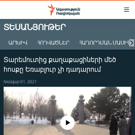
Մատչելիության
հղումներ
Անցնել
ՏԵՍԱՆՅՈՒԹԵՐ
հիմնական
ԱԶԱՏՈՒԹՅՈՒՆ TV
բովանդակությանը
ԱՐԽԻՎ
ՀՈԴՎԱԾՆԵՐ
ՀԱՂՈՐԴՄԱՆ ՄԱՍԻՆ
ՀԱՅԱՍՏԱՆ
Անցնել
հիմնական
ՔԱՂԱՔԱԿԱՆ
Տարեմուտից քաղաքացիների մեծ
մենյուին
ԸՆՏՐՈՒԹՅՈՒՆՆԵՐ 2026
Որոնում
հոսքը Եռաբլուր չի դադարում
ԻՐԱՎՈՒՆՔ
հունվար 01, 2021
ՀԱՍԱՐԱԿՈՒԹՅՈՒՆ
ՏՆՏԵՍՈՒԹՅՈՒՆ
ՂԱՐԱԲԱՂ
ՊԱՏԵՐԱԶՄԻ 6 ՇԱԲԱԹՆԵՐԸ
No media source currently available
ՏԱՐԱԾԱՇՐՋԱՆ