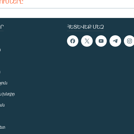
ԴՈՒՄՆԵՐԸ
Ր
ՀԵՏԵՎԵՔ ՄԵԶ
ն
ն
յուն
 խնդիր
ան
նետ