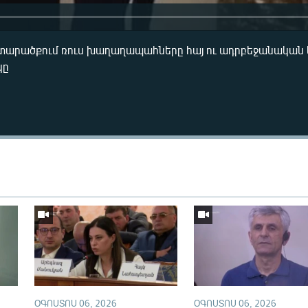
տարածքում ռուս խաղաղապահները հայ ու ադրբեջանական 
կը
Auto
240p
360p
720p
ՕԳՈՍՏՈՍ 06, 2026
ՕԳՈՍՏՈՍ 06, 2026