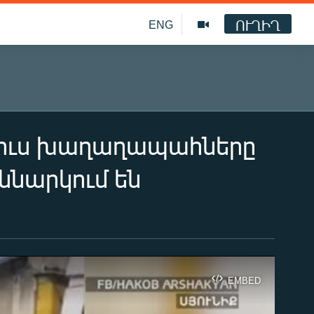
ՈՒՂԻՂ
ENG
ռուս խաղաղապահները
ննարկում են
EMBED