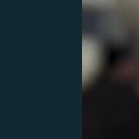
ՄԻՋԱԶԳԱՅԻՆ
ՄՇԱԿՈՒՅԹ
ՍՊՈՐՏ
ՄԵԿՆԱԲԱՆՈՒԹՅՈՒՆ
ՏՏ ԵՒ ԻՆՏԵՐՆԵՏ
ԿՈՐՈՆԱՎԻՐՈՒՍ
ԱՐԽԻՎ
ՏԵՍԱՆՅՈՒԹԵՐ
ԲԱՆԱՎԵՃ
ՁԳՏԵԼՈՎ ԼԱՎԱԳՈՒՅՆԻՆ
ՓՈԴՔԱՍԹ