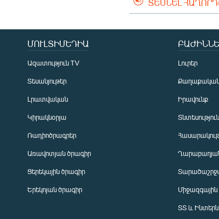
ՏԵՍՆԵԼ ՀԱՂՈՐ
ՄՈՒԼՏԻՄԵԴԻԱ
ԲԱԺԻՆՆԵ
Ազատություն TV
Լուրեր
Տեսանյութեր
Քաղաքակա
Լրատվական
Իրավունք
Կիրակնօրյա
Տնտեսությու
Ռադիոծրագրեր
Հասարակութ
Առավոտյան ծրագիր
Ղարաբաղյան
Ցերեկային ծրագիր
Տարածաշրջ
Հայերեն
Երեկոյան ծրագիր
Միջազգային
English
ՏՏ և Ինտեր
Русский