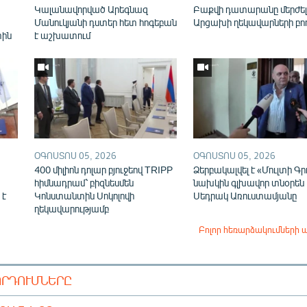
Կալանավորված Արեգնազ
Բաքվի դատարանը մերժել
Մանուկյանի դստեր հետ հոգեբան
Արցախի ղեկավարների բո
տին
է աշխատում
ՕԳՈՍՏՈՍ 05, 2026
ՕԳՈՍՏՈՍ 05, 2026
400 միլիոն դոլար բյուջեով TRIPP
Ձերբակալվել է «Մուլտի Գր
հիմնադրամ՝ բիզնեսմեն
նախկին գլխավոր տնօրեն
 է
Կոնստանտին Սոկոլովի
Սեդրակ Առուստամյանը
ղեկավարությամբ
Բոլոր հեռարձակումների 
ՈՐԴՈՒՄՆԵՐԸ