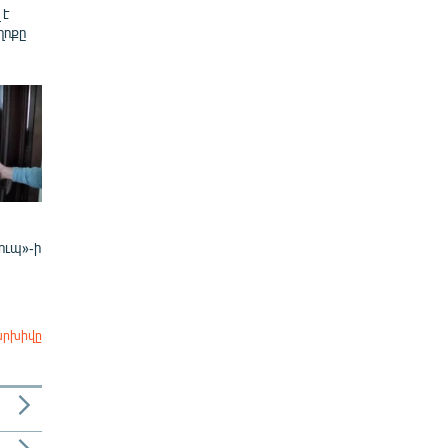
 է
ղոքը
ուպ»-ի
արխիվը