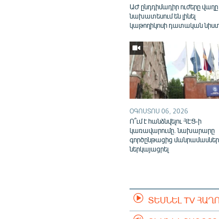
ԱԺ ընդդիմադիր ուժերը վաղը
նախատեսում են լինել
կաթողիկոսի դատական նիս
ՕԳՈՍՏՈՍ 06, 2026
Ո՞ւմ է հանձնվելու ՀԷՑ-ի
կառավարումը. նախարարը
գործընթացից մանրամասներ
ներկայացրել
ՏԵՍՆԵԼ TV ՀԱՂ