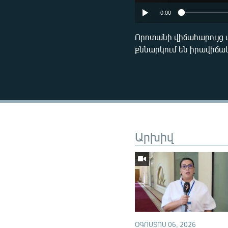
0:00
Որոտանի վիճահարույց 
քննարկում են իրավիճա
Արխիվ
ՕԳՈՍՏՈՍ 06, 2026