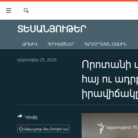
Մատչելիության
հղումներ
Որոնում
Անցնել
ՏԵՍԱՆՅՈՒԹԵՐ
ԱԶԱՏՈՒԹՅՈՒՆ TV
հիմնական
բովանդակությանը
ՀԱՅԱՍՏԱՆ
ԱՐԽԻՎ
ՀՈԴՎԱԾՆԵՐ
ՀԱՂՈՐԴՄԱՆ ՄԱՍԻՆ
Անցնել
ՔԱՂԱՔԱԿԱՆ
հիմնական
մենյուին
դեկտեմբեր 29, 2020
Որոտանի 
ԸՆՏՐՈՒԹՅՈՒՆՆԵՐ 2026
Որոնում
ԻՐԱՎՈՒՆՔ
հայ ու ադ
ՀԱՍԱՐԱԿՈՒԹՅՈՒՆ
իրավիճակ
ՏՆՏԵՍՈՒԹՅՈՒՆ
ՂԱՐԱԲԱՂ
ՊԱՏԵՐԱԶՄԻ 6 ՇԱԲԱԹՆԵՐԸ
Կիսվել
ՏԱՐԱԾԱՇՐՋԱՆ
Ավելացրեք մեզ Google-ում