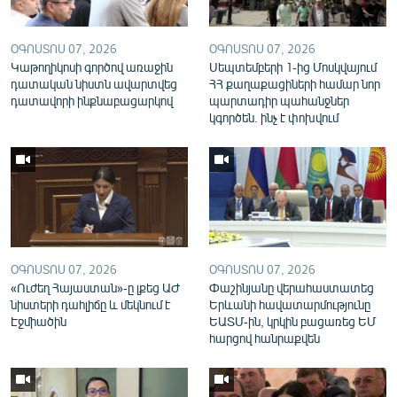
English
Русский
ՕԳՈՍՏՈՍ 07, 2026
ՕԳՈՍՏՈՍ 07, 2026
Կաթողիկոսի գործով առաջին
Սեպտեմբերի 1-ից Մոսկվայում
դատական նիստն ավարտվեց
ՀՀ քաղաքացիների համար նոր
ՀԵՏԵՎԵՔ ՄԵԶ
դատավորի ինքնաբացարկով
պարտադիր պահանջներ
կգործեն. ինչ է փոխվում
«Ազատության» բոլոր կայքերը
ՕԳՈՍՏՈՍ 07, 2026
ՕԳՈՍՏՈՍ 07, 2026
«Ուժեղ Հայաստան»-ը լքեց ԱԺ
Փաշինյանը վերահաստատեց
նիստերի դահլիճը և մեկնում է
Երևանի հավատարմությունը
Էջմիածին
ԵԱՏՄ-ին, կրկին բացառեց ԵՄ
հարցով հանրաքվեն