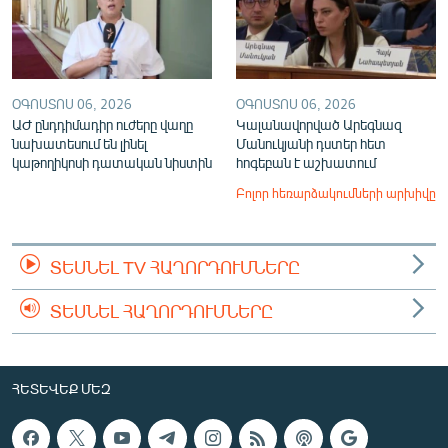
ՕԳՈՍՏՈՍ 06, 2026
ՕԳՈՍՏՈՍ 06, 2026
ԱԺ ընդդիմադիր ուժերը վաղը
Կալանավորված Արեգնազ
նախատեսում են լինել
Մանուկյանի դստեր հետ
կաթողիկոսի դատական նիստին
հոգեբան է աշխատում
Բոլոր հեռարձակումների արխիվը
ՏԵՍՆԵԼ TV ՀԱՂՈՐԴՈՒՄՆԵՐԸ
ՏԵՍՆԵԼ ՀԱՂՈՐԴՈՒՄՆԵՐԸ
ՀԵՏԵՎԵՔ ՄԵԶ