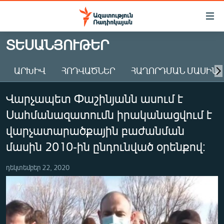
Մատչելիության
հղումներ
Անցնել
ՏԵՍԱՆՅՈՒԹԵՐ
հիմնական
ԱԶԱՏՈՒԹՅՈՒՆ TV
բովանդակությանը
ԱՐԽԻՎ
ՀՈԴՎԱԾՆԵՐ
ՀԱՂՈՐԴՄԱՆ ՄԱՍԻՆ
ՀԱՅԱՍՏԱՆ
Անցնել
հիմնական
ՔԱՂԱՔԱԿԱՆ
Վարչապետ Փաշինյանն ասում է
մենյուին
ԸՆՏՐՈՒԹՅՈՒՆՆԵՐ 2026
Որոնում
Սահմանազատումն իրականացվում է
ԻՐԱՎՈՒՆՔ
վարչատարածքային բաժանման
ՀԱՍԱՐԱԿՈՒԹՅՈՒՆ
մասին 2010-ին ընդունված օրենքով։
ՏՆՏԵՍՈՒԹՅՈՒՆ
դեկտեմբեր 22, 2020
ՂԱՐԱԲԱՂ
ՊԱՏԵՐԱԶՄԻ 6 ՇԱԲԱԹՆԵՐԸ
ՏԱՐԱԾԱՇՐՋԱՆ