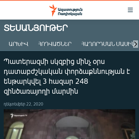
Մատչելիության
հղումներ
Անցնել
ՏԵՍԱՆՅՈՒԹԵՐ
հիմնական
ԱԶԱՏՈՒԹՅՈՒՆ TV
բովանդակությանը
ԱՐԽԻՎ
ՀՈԴՎԱԾՆԵՐ
ՀԱՂՈՐԴՄԱՆ ՄԱՍԻՆ
ՀԱՅԱՍՏԱՆ
Անցնել
հիմնական
ՔԱՂԱՔԱԿԱՆ
Պատերազմի սկզբից մինչ օրս
մենյուին
ԸՆՏՐՈՒԹՅՈՒՆՆԵՐ 2026
Որոնում
դատաբժշկական փորձաքննության է
ԻՐԱՎՈՒՆՔ
ենթարկվել 3 հազար 248
ՀԱՍԱՐԱԿՈՒԹՅՈՒՆ
զինծառայողի մարմին
ՏՆՏԵՍՈՒԹՅՈՒՆ
դեկտեմբեր 22, 2020
ՂԱՐԱԲԱՂ
ՊԱՏԵՐԱԶՄԻ 6 ՇԱԲԱԹՆԵՐԸ
ՏԱՐԱԾԱՇՐՋԱՆ