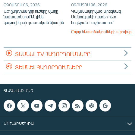
ՕԳՈՍՏՈՍ 06, 2026
ՕԳՈՍՏՈՍ 06, 2026
ԱԺ ընդդիմադիր ուժերը վաղը
Կալանավորված Արեգնազ
նախատեսում են լինել
Մանուկյանի դստեր հետ
կաթողիկոսի դատական նիստին
հոգեբան է աշխատում
Բոլոր հեռարձակումների արխիվը
ՏԵՍՆԵԼ TV ՀԱՂՈՐԴՈՒՄՆԵՐԸ
ՏԵՍՆԵԼ ՀԱՂՈՐԴՈՒՄՆԵՐԸ
ՀԵՏԵՎԵՔ ՄԵԶ
ՄՈՒԼՏԻՄԵԴԻԱ