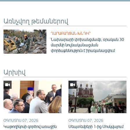
English
Русский
Առնչվող թեմաներով
ՀԵՏԵՎԵՔ ՄԵԶ
ՂԱՐԱԲԱՂՅԱՆ ԽՆԴԻՐ
Նախարարի փոխանցմամբ, օրական 30
մարմնի նույնականացման
փորձաքննություն է իրականացվում
Արխիվ
«Ազատության» բոլոր կայքերը
ՕԳՈՍՏՈՍ 07, 2026
ՕԳՈՍՏՈՍ 07, 2026
Կաթողիկոսի գործով առաջին
Սեպտեմբերի 1-ից Մոսկվայում