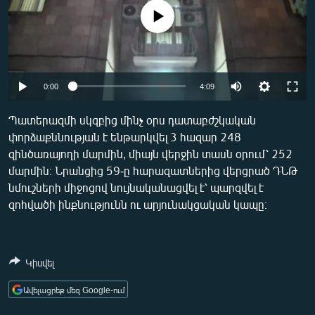
ՄԻՋԱԶԳԱՅԻՆ
No media source currently available
ՄՇԱԿՈՒՅԹ
ՍՊՈՐՏ
Auto
ՄԵԿՆԱԲԱՆՈՒԹՅՈՒՆ
0:00
4:09
240p
ՏՏ ԵՒ ԻՆՏԵՐՆԵՏ
Պատերազմի սկզբից մինչ օրս դատաբժշկական
փորձաքննության է ենթարկվել 3 հազար 248
360p
ԿՈՐՈՆԱՎԻՐՈՒՍ
զինծառայողի մարմին, միայն վերջին տասն օրում՝ 252
480p
ԱՐԽԻՎ
Auto
240p
360p
480p
մարմին։ Նրանցից 59-ը հարազատներից վերցրած ԴՆԹ
նմուշների միջոցով նույնականացվել է՝ պարզվել է
720p
ՏԵՍԱՆՅՈՒԹԵՐ
720p
զոհվածի ինքնությունն ու արյունակցական կապը։
ԲԱՆԱՎԵՃ
ՁԳՏԵԼՈՎ ԼԱՎԱԳՈՒՅՆԻՆ
Կիսվել
ՓՈԴՔԱՍԹ
Ավելացրեք մեզ Google-ում
Հայերեն