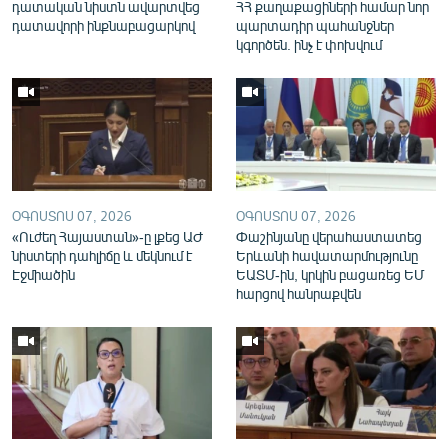
դատական նիստն ավարտվեց
ՀՀ քաղաքացիների համար նոր
դատավորի ինքնաբացարկով
պարտադիր պահանջներ
կգործեն. ինչ է փոխվում
ՕԳՈՍՏՈՍ 07, 2026
ՕԳՈՍՏՈՍ 07, 2026
«Ուժեղ Հայաստան»-ը լքեց ԱԺ
Փաշինյանը վերահաստատեց
նիստերի դահլիճը և մեկնում է
Երևանի հավատարմությունը
Էջմիածին
ԵԱՏՄ-ին, կրկին բացառեց ԵՄ
հարցով հանրաքվեն