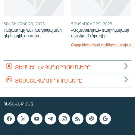
ՀՈԿՏԵՄԲԵՐ 29, 2025
ՀՈԿՏԵՄԲԵՐ 29, 2025
«Ազատություն» ռադիոկայանի
«Ազատություն» ռադիոկայանի
ցերեկային ծրագիր
ցերեկային ծրագիր
Բոլոր հեռարձակումների արխիվը
ՏԵՍՆԵԼ TV ՀԱՂՈՐԴՈՒՄՆԵՐԸ
ՏԵՍՆԵԼ ՀԱՂՈՐԴՈՒՄՆԵՐԸ
ՀԵՏԵՎԵՔ ՄԵԶ