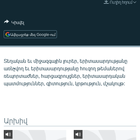
Ուղիղ հղում
ՄԻՋԱԶԳԱՅԻՆ
ՄՇԱԿՈՒՅԹ
Կիսվել
ՍՊՈՐՏ
Ավելացրեք մեզ Google-ում
ՄԵԿՆԱԲԱՆՈՒԹՅՈՒՆ
ՏՏ ԵՒ ԻՆՏԵՐՆԵՏ
Տեղական եւ միջազգային լուրեր, երիտասարդությանը
ԿՈՐՈՆԱՎԻՐՈՒՍ
առնչվող եւ երիտասարդությանը հուզող թեմաներով
ԱՐԽԻՎ
ռեպորտաժներ, հարցազրույցներ, երիտասարդական
պատմություններ, գիտություն, կրթություն, մշակույթ:
ՏԵՍԱՆՅՈՒԹԵՐ
ԲԱՆԱՎԵՃ
ՁԳՏԵԼՈՎ ԼԱՎԱԳՈՒՅՆԻՆ
ՓՈԴՔԱՍԹ
Արխիվ
Հայերեն