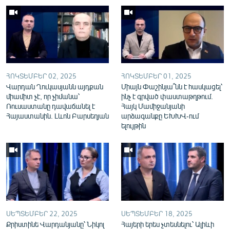
English
Русский
ՀԵՏԵՎԵՔ ՄԵԶ
ՀՈԿՏԵՄԲԵՐ 02, 2025
ՀՈԿՏԵՄԲԵՐ 01, 2025
Վարդան Ղուկասյանն այդքան
Միայն Փաշինյա՞նն է հասկացել՝
միամիտ չէ, որ չիմանա՝
ինչ է գրված փաստաթղթում.
Ռուսաստանը դավաճանել է
Հայկ Մամիջանյանի
Հայաստանին. Լևոն Բարսեղյան
արձագանքը ԵԽԽՎ-ում
«Ազատության» բոլոր կայքերը
ելույթին
ՍԵՊՏԵՄԲԵՐ 22, 2025
ՍԵՊՏԵՄԲԵՐ 18, 2025
Քրիստինե Վարդանյանը՝ Նիկոլ
Հայերի երես չտեսնելու՝ Ալիևի