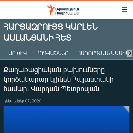
Մատչելիության
հղումներ
Անցնել
ՀԱՐՑԱԶՐՈՒՅՑ ԿԱՐԼԵՆ
հիմնական
ԱԶԱՏՈՒԹՅՈՒՆ TV
ԱՍԼԱՆՅԱՆԻ ՀԵՏ
բովանդակությանը
ՀԱՅԱՍՏԱՆ
Անցնել
հիմնական
ՔԱՂԱՔԱԿԱՆ
ԱՐԽԻՎ
ՀՈԴՎԱԾՆԵՐ
ՀԱՂՈՐԴՄԱՆ ՄԱՍԻՆ
մենյուին
ԸՆՏՐՈՒԹՅՈՒՆՆԵՐ 2026
Որոնում
Քաղաքացիական բախումները
ԻՐԱՎՈՒՆՔ
կործանարար կլինեն Հայաստանի
ՀԱՍԱՐԱԿՈՒԹՅՈՒՆ
համար. Վարդան Պետրոսյան
ՏՆՏԵՍՈՒԹՅՈՒՆ
դեկտեմբեր 07, 2020
ՂԱՐԱԲԱՂ
ՊԱՏԵՐԱԶՄԻ 6 ՇԱԲԱԹՆԵՐԸ
ՏԱՐԱԾԱՇՐՋԱՆ