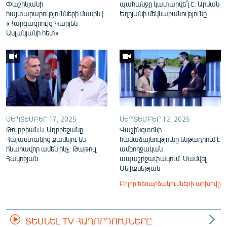
Փաշինյանի
պահանջը կատարվե՞լ է. Արման
հայտարարությունների մասին |
Եղոյանի մեկնաբանությունը
«Հարցազրույց Կարլեն
Ասլանյանի հետ»
ՍԵՊՏԵՄԲԵՐ 17, 2025
ՍԵՊՏԵՄԲԵՐ 12, 2025
Թուրքիան և Ադրբեջանը
Վաշինգտոնի
Հայաստանից քամելու են
համաձայնությունը ենթադրում է
հնարավոր ամեն ինչ. Թաթուլ
ամբողջական
Հակոբյան
ապաշրջափակում. Սամվել
Մելիքսեթյան
Բոլոր հեռարձակումների արխիվը
ՏԵՍՆԵԼ TV ՀԱՂՈՐԴՈՒՄՆԵՐԸ