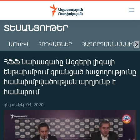
Մատչելիության
հղումներ
Անցնել
ՏԵՍԱՆՅՈՒԹԵՐ
հիմնական
ԱԶԱՏՈՒԹՅՈՒՆ TV
բովանդակությանը
ԱՐԽԻՎ
ՀՈԴՎԱԾՆԵՐ
ՀԱՂՈՐԴՄԱՆ ՄԱՍԻՆ
ՀԱՅԱՍՏԱՆ
Անցնել
հիմնական
ՔԱՂԱՔԱԿԱՆ
ՀՖՖ նախագահը Ազգերի լիգայի
մենյուին
ԸՆՏՐՈՒԹՅՈՒՆՆԵՐ 2026
Որոնում
ենթախմբում գրանցած հաջողությունը
ԻՐԱՎՈՒՆՔ
համախմբվածության արդյունք է
ՀԱՍԱՐԱԿՈՒԹՅՈՒՆ
համարում
ՏՆՏԵՍՈՒԹՅՈՒՆ
դեկտեմբեր 04, 2020
ՂԱՐԱԲԱՂ
ՊԱՏԵՐԱԶՄԻ 6 ՇԱԲԱԹՆԵՐԸ
ՏԱՐԱԾԱՇՐՋԱՆ