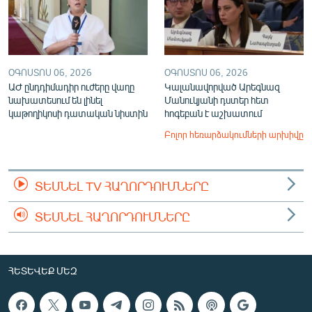
ՕԳՈՍՏՈՍ 06, 2026
ՕԳՈՍՏՈՍ 06, 2026
ԱԺ ընդդիմադիր ուժերը վաղը
Կալանավորված Արեգնազ
նախատեսում են լինել
Մանուկյանի դստեր հետ
կաթողիկոսի դատական նիստին
հոգեբան է աշխատում
Բոլոր հեռարձակումների արխիվը
ՏԵՍՆԵԼ TV ՀԱՂՈՐԴՈՒՄՆԵՐԸ
ՏԵՍՆԵԼ ՀԱՂՈՐԴՈՒՄՆԵՐԸ
ՀԵՏԵՎԵՔ ՄԵԶ