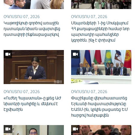
English
Русский
ՕԳՈՍՏՈՍ 07, 2026
ՕԳՈՍՏՈՍ 07, 2026
Կաթողիկոսի գործով առաջին
Սեպտեմբերի 1-ից Մոսկվայում
դատական նիստն ավարտվեց
ՀՀ քաղաքացիների համար նոր
ՀԵՏԵՎԵՔ ՄԵԶ
դատավորի ինքնաբացարկով
պարտադիր պահանջներ
կգործեն. ինչ է փոխվում
«Ազատության» բոլոր կայքերը
ՕԳՈՍՏՈՍ 07, 2026
ՕԳՈՍՏՈՍ 07, 2026
«Ուժեղ Հայաստան»-ը լքեց ԱԺ
Փաշինյանը վերահաստատեց
նիստերի դահլիճը և մեկնում է
Երևանի հավատարմությունը
Էջմիածին
ԵԱՏՄ-ին, կրկին բացառեց ԵՄ
հարցով հանրաքվեն