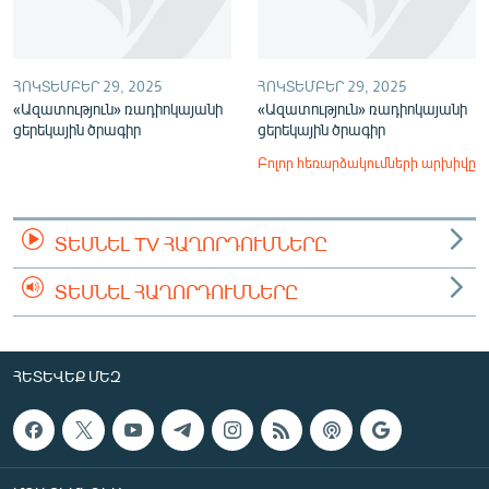
ՀՈԿՏԵՄԲԵՐ 29, 2025
ՀՈԿՏԵՄԲԵՐ 29, 2025
«Ազատություն» ռադիոկայանի
«Ազատություն» ռադիոկայանի
ցերեկային ծրագիր
ցերեկային ծրագիր
Բոլոր հեռարձակումների արխիվը
ՏԵՍՆԵԼ TV ՀԱՂՈՐԴՈՒՄՆԵՐԸ
ՏԵՍՆԵԼ ՀԱՂՈՐԴՈՒՄՆԵՐԸ
ՀԵՏԵՎԵՔ ՄԵԶ