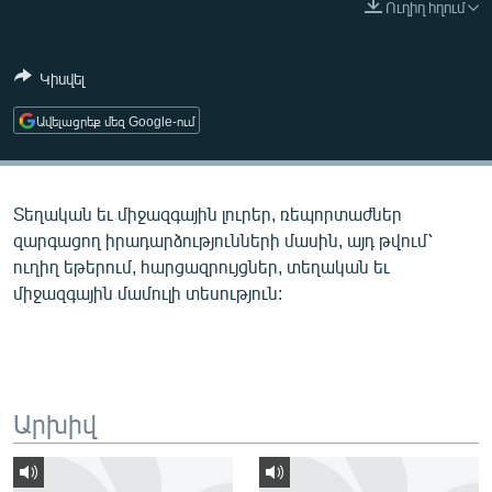
Ուղիղ հղում
ՄԻՋԱԶԳԱՅԻՆ
ՄՇԱԿՈՒՅԹ
Կիսվել
ՍՊՈՐՏ
Ավելացրեք մեզ Google-ում
ՄԵԿՆԱԲԱՆՈՒԹՅՈՒՆ
ՏՏ ԵՒ ԻՆՏԵՐՆԵՏ
Տեղական եւ միջազգային լուրեր, ռեպորտաժներ
ԿՈՐՈՆԱՎԻՐՈՒՍ
զարգացող իրադարձությունների մասին, այդ թվում՝
ԱՐԽԻՎ
ուղիղ եթերում, հարցազրույցներ, տեղական եւ
միջազգային մամուլի տեսություն:
ՏԵՍԱՆՅՈՒԹԵՐ
ԲԱՆԱՎԵՃ
ՁԳՏԵԼՈՎ ԼԱՎԱԳՈՒՅՆԻՆ
ՓՈԴՔԱՍԹ
Արխիվ
Հայերեն