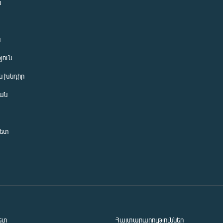
ն
ն
յուն
 խնդիր
ան
նետ
ետ
Հայտարարություններ