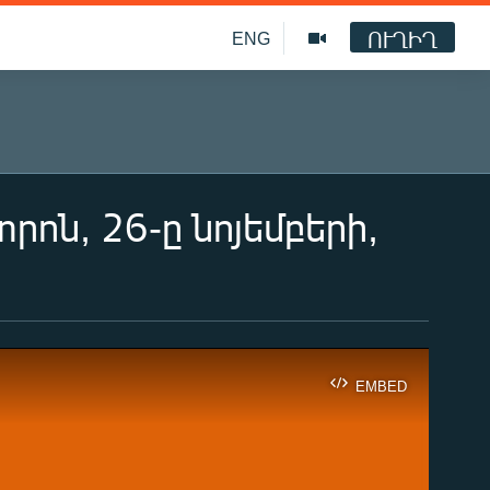
ՈՒՂԻՂ
ENG
ոն, 26-ը նոյեմբերի,
EMBED