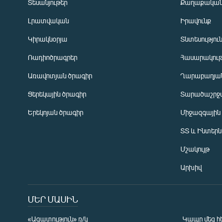
Տեսանյութեր
Քաղաքակա
Լրատվական
Իրավունք
Կիրակնօրյա
Տնտեսությու
Ռադիոծրագրեր
Հասարակութ
Առավոտյան ծրագիր
Ղարաբաղյան
Ցերեկային ծրագիր
Տարածաշրջ
Հայերեն
Երեկոյան ծրագիր
Միջազգային
English
ՏՏ և Ինտեր
Русский
Մշակույթ
ՀԵՏԵՎԵՔ ՄԵԶ
Արխիվ
ՄԵՐ ՄԱՍԻՆ
«Ազատություն» ռ/կ
Կապը մեզ հ