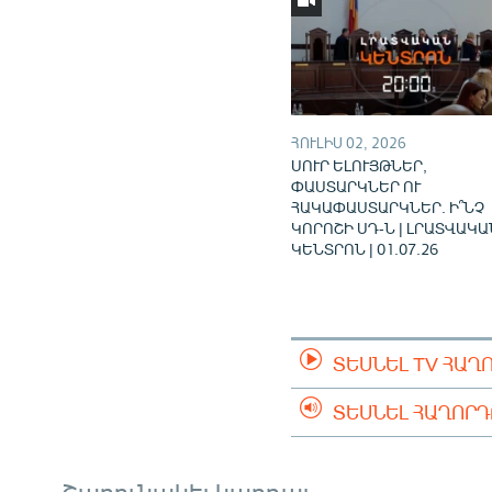
ՀՈՒԼԻՍ 02, 2026
ՍՈՒՐ ԵԼՈՒՅԹՆԵՐ,
ՓԱՍՏԱՐԿՆԵՐ ՈՒ
ՀԱԿԱՓԱՍՏԱՐԿՆԵՐ. Ի՞ՆՉ
ԿՈՐՈՇԻ ՍԴ-Ն | ԼՐԱՏՎԱԿԱ
ԿԵՆՏՐՈՆ | 01.07.26
ՏԵՍՆԵԼ TV ՀԱՂ
ՏԵՍՆԵԼ ՀԱՂՈՐ
Շարունակել կարդալ