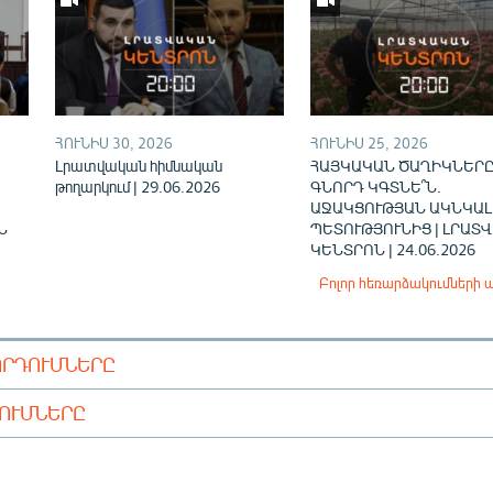
ՀՈՒՆԻՍ 30, 2026
ՀՈՒՆԻՍ 25, 2026
Լրատվական հիմնական
ՀԱՅԿԱԿԱՆ ԾԱՂԻԿՆԵՐԸ
թողարկում | 29.06.2026
ԳՆՈՐԴ ԿԳՏՆԵ՞Ն.
ԱՋԱԿՑՈՒԹՅԱՆ ԱԿՆԿԱԼ
Ն
ՊԵՏՈՒԹՅՈՒՆԻՑ | ԼՐԱՏ
ԿԵՆՏՐՈՆ | 24.06.2026
Բոլոր հեռարձակումների 
ՈՐԴՈՒՄՆԵՐԸ
ԴՈՒՄՆԵՐԸ