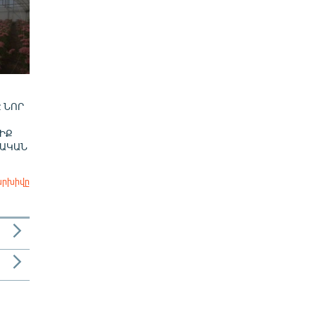
 ՆՈՐ
ԻՔ
ՎԱԿԱՆ
արխիվը