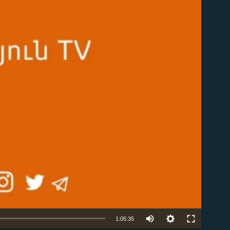
ble
Auto
1:05:35