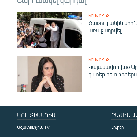
ԻՐԱՎՈՒՆՔ
Ծառուկյանին նոր՝
առաջադրվել
ԻՐԱՎՈՒՆՔ
Կալանավորված Ար
դստեր հետ հոգեբ
ՄՈՒԼՏԻՄԵԴԻԱ
ԲԱԺԻՆՆԵ
Ազատություն TV
Լուրեր