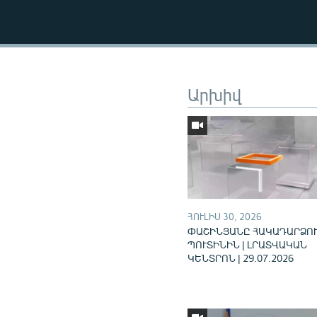
Արխիվ
ՀՈՒԼԻՍ 30, 2026
ՓԱՇԻՆՅԱՆԸ ՀԱԿԱԴԱՐՁՈՒ
ՊՈՒՏԻՆԻՆ | ԼՐԱՏՎԱԿԱՆ
ԿԵՆՏՐՈՆ | 29.07.2026