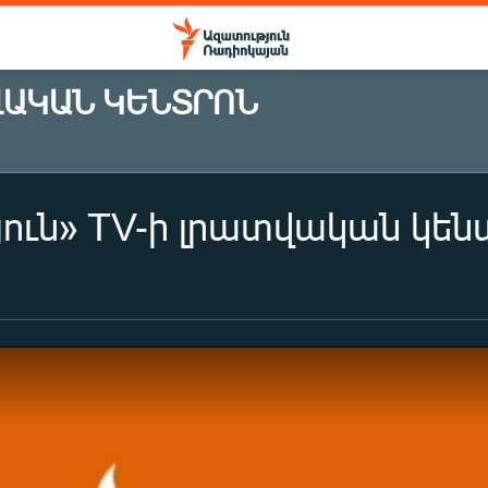
ՎԱԿԱՆ ԿԵՆՏՐՈՆ
ուն» TV-ի լրատվական կենտր