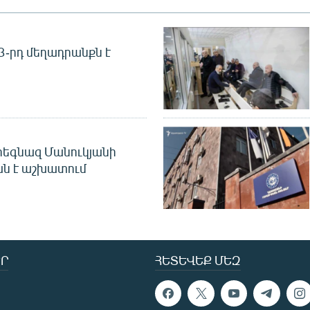
 3-րդ մեղադրանքն է
եգնազ Մանուկյանի
ան է աշխատում
Ր
ՀԵՏԵՎԵՔ ՄԵԶ