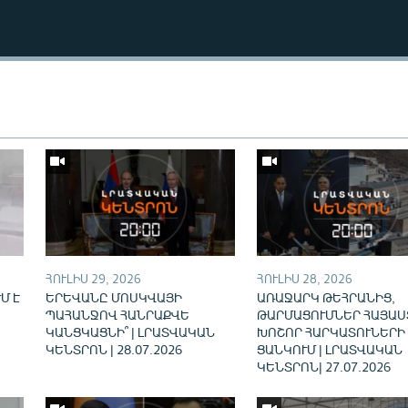
Auto
240p
360p
ՀՈՒԼԻՍ 29, 2026
ՀՈՒԼԻՍ 28, 2026
720p
Մ Է
ԵՐԵՎԱՆԸ ՄՈՍԿՎԱՅԻ
ԱՌԱՋԱՐԿ ԹԵՀՐԱՆԻՑ,
ՊԱՀԱՆՋՈՎ ՀԱՆՐԱՔՎԵ
ԹԱՐՄԱՑՈՒՄՆԵՐ ՀԱՅԱՍ
ԿԱՆՑԿԱՑՆԻ՞ | ԼՐԱՏՎԱԿԱՆ
ԽՈՇՈՐ ՀԱՐԿԱՏՈՒՆԵՐԻ
ԿԵՆՏՐՈՆ | 28.07.2026
ՑԱՆԿՈՒՄ | ԼՐԱՏՎԱԿԱՆ
ԿԵՆՏՐՈՆ| 27.07.2026