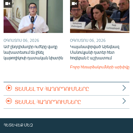
ՕԳՈՍՏՈՍ 06, 2026
ՕԳՈՍՏՈՍ 06, 2026
ԱԺ ընդդիմադիր ուժերը վաղը
Կալանավորված Արեգնազ
նախատեսում են լինել
Մանուկյանի դստեր հետ
կաթողիկոսի դատական նիստին
հոգեբան է աշխատում
Բոլոր հեռարձակումների արխիվը
ՏԵՍՆԵԼ TV ՀԱՂՈՐԴՈՒՄՆԵՐԸ
ՏԵՍՆԵԼ ՀԱՂՈՐԴՈՒՄՆԵՐԸ
ՀԵՏԵՎԵՔ ՄԵԶ