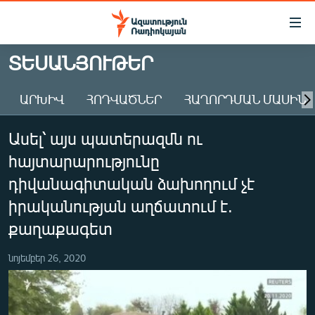
Մատչելիության
հղումներ
Անցնել
ՏԵՍԱՆՅՈՒԹԵՐ
հիմնական
ԱԶԱՏՈՒԹՅՈՒՆ TV
բովանդակությանը
ԱՐԽԻՎ
ՀՈԴՎԱԾՆԵՐ
ՀԱՂՈՐԴՄԱՆ ՄԱՍԻՆ
ՀԱՅԱՍՏԱՆ
Անցնել
հիմնական
ՔԱՂԱՔԱԿԱՆ
Ասել՝ այս պատերազմն ու
մենյուին
ԸՆՏՐՈՒԹՅՈՒՆՆԵՐ 2026
Որոնում
հայտարարությունը
ԻՐԱՎՈՒՆՔ
դիվանագիտական ձախողում չէ
ՀԱՍԱՐԱԿՈՒԹՅՈՒՆ
իրականության աղճատում է.
քաղաքագետ
ՏՆՏԵՍՈՒԹՅՈՒՆ
ՂԱՐԱԲԱՂ
նոյեմբեր 26, 2020
ՊԱՏԵՐԱԶՄԻ 6 ՇԱԲԱԹՆԵՐԸ
ՏԱՐԱԾԱՇՐՋԱՆ