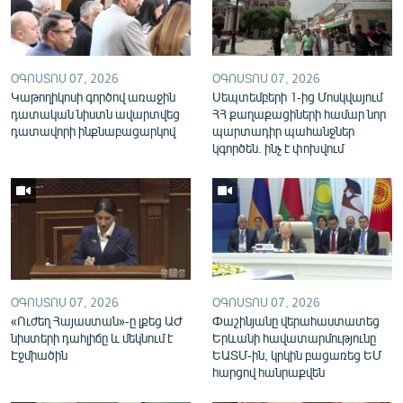
English
Русский
ՕԳՈՍՏՈՍ 07, 2026
ՕԳՈՍՏՈՍ 07, 2026
Կաթողիկոսի գործով առաջին
ՀԵՏԵՎԵՔ ՄԵԶ
Սեպտեմբերի 1-ից Մոսկվայում
դատական նիստն ավարտվեց
ՀՀ քաղաքացիների համար նոր
դատավորի ինքնաբացարկով
պարտադիր պահանջներ
կգործեն. ինչ է փոխվում
«Ազատության» բոլոր կայքերը
ՕԳՈՍՏՈՍ 07, 2026
ՕԳՈՍՏՈՍ 07, 2026
«Ուժեղ Հայաստան»-ը լքեց ԱԺ
Փաշինյանը վերահաստատեց
նիստերի դահլիճը և մեկնում է
Երևանի հավատարմությունը
Էջմիածին
ԵԱՏՄ-ին, կրկին բացառեց ԵՄ
հարցով հանրաքվեն