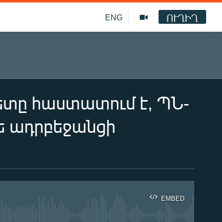
ՈՒՂԻՂ
ENG
ետը հաստատում է, ՊՆ-
թե ադրբեջանցի
EMBED
ble