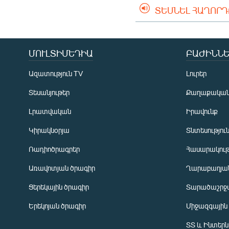
ՏԵՍՆԵԼ ՀԱՂՈՐ
ՄՈՒԼՏԻՄԵԴԻԱ
ԲԱԺԻՆՆԵ
Ազատություն TV
Լուրեր
Տեսանյութեր
Քաղաքակա
Լրատվական
Իրավունք
Կիրակնօրյա
Տնտեսությու
Ռադիոծրագրեր
Հասարակութ
Առավոտյան ծրագիր
Ղարաբաղյան
Ցերեկային ծրագիր
Տարածաշրջ
Հայերեն
Երեկոյան ծրագիր
Միջազգային
English
ՏՏ և Ինտեր