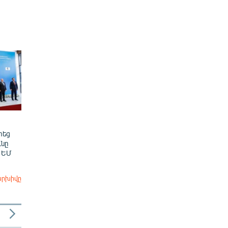
տեց
նը
 ԵՄ
արխիվը