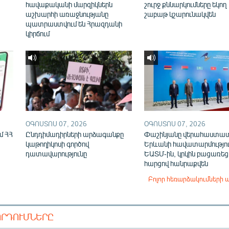
հավաքականի մարզիկներն
շուրջ քննարկումները եկող
աշխարհի առաջնությանը
շաբաթ կշարունակվեն
պատրաստվում են Հրազդանի
կիրճում
ՕԳՈՍՏՈՍ 07, 2026
ՕԳՈՍՏՈՍ 07, 2026
մ ՀՀ
Ընդդիմադիրների արձագանքը
Փաշինյանը վերահաստա
կաթողիկոսի գործով
Երևանի հավատարմությու
դատավարությունը
ԵԱՏՄ-ին, կրկին բացառեց
հարցով հանրաքվեն
Բոլոր հեռարձակումների 
ՈՐԴՈՒՄՆԵՐԸ