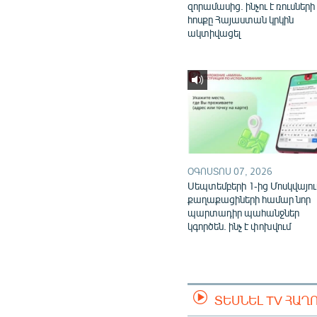
զորամասից. ինչու է ռուսների
հոսքը Հայաստան կրկին
ակտիվացել
ՕԳՈՍՏՈՍ 07, 2026
Սեպտեմբերի 1-ից Մոսկվայու
քաղաքացիների համար նոր
պարտադիր պահանջներ
կգործեն. ինչ է փոխվում
ՏԵՍՆԵԼ TV ՀԱՂ