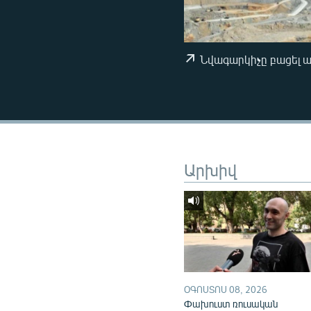
ՄԻՋԱԶԳԱՅԻՆ
ՄՇԱԿՈՒՅԹ
ՍՊՈՐՏ
Նվագարկիչը բացել 
ՄԵԿՆԱԲԱՆՈՒԹՅՈՒՆ
ՏՏ ԵՒ ԻՆՏԵՐՆԵՏ
ԿՈՐՈՆԱՎԻՐՈՒՍ
ԱՐԽԻՎ
Արխիվ
ՏԵՍԱՆՅՈՒԹԵՐ
ԲԱՆԱՎԵՃ
ՁԳՏԵԼՈՎ ԼԱՎԱԳՈՒՅՆԻՆ
ՓՈԴՔԱՍԹ
ՕԳՈՍՏՈՍ 08, 2026
Փախուստ ռուսական