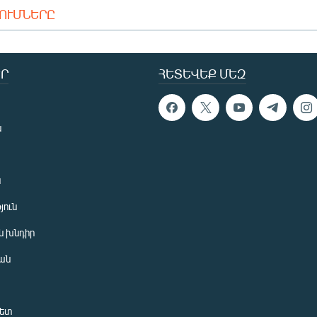
ԴՈՒՄՆԵՐԸ
Ր
ՀԵՏԵՎԵՔ ՄԵԶ
ն
ն
յուն
 խնդիր
ան
նետ