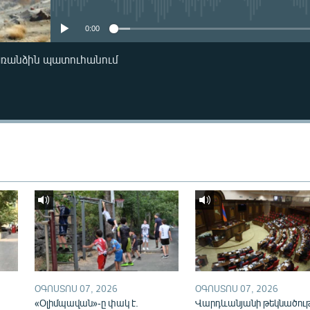
0:00
առանձին պատուհանում
ՕԳՈՍՏՈՍ 07, 2026
ՕԳՈՍՏՈՍ 07, 2026
«Օլիմպավան»-ը փակ է.
Վարդևանյանի թեկնածու