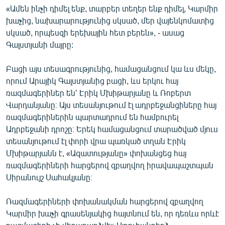
«Ամեն ինչի դիմել ենք, տարբեր տեղեր ենք դիմել, Կարմիր
խաչից, նախարարությունից սկսած, մեր վայենկոմատից
սկսած, որպեսզի երեխային հետ բերեն», - ասաց
Գալստյանի մայրը:
Բացի այս տեսագրությունից, համացանցում կա ևս մեկը,
որում Արայիկ Գալստյանից բացի, ևս երկու հայ
ռազմագերիներ են՝ Էրիկ Մխիթարյանը և Ռոբերտ
Վարդանյանը։ Այս տեսանյութում էլ ադրբեջանցիները հայ
ռազմագերիներին պարտադրում են համբուրել
Ադրբեջանի դրոշը։ Երեկ համացանցում տարածված մյուս
տեսանյութում էլ փորի վրա պառկած տղան Էրիկ
Մխիթարյանն է, «Ազատությանը» փոխանցեց հայ
ռազմագերիների հարցերով զբաղվող իրավապաշտպան
Սիրանույշ Սահակյանը։
Ռազմագերիների փոխանակման հարցերով զբաղվող
Կարմիր խաչի գրասենյակից հայտնում են, որ դեռևս որևէ