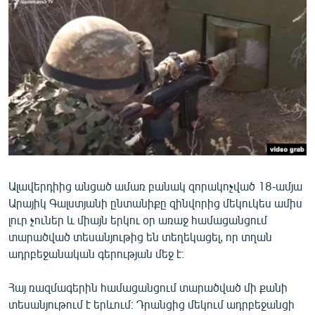
ՄԻՋԱԶԳԱՅԻՆ
ՄՇԱԿՈՒՅԹ
ՍՊՈՐՏ
ՄԵԿՆԱԲԱՆՈՒԹՅՈՒՆ
ՏՏ ԵՒ ԻՆՏԵՐՆԵՏ
ԿՈՐՈՆԱՎԻՐՈՒՍ
ԱՐԽԻՎ
Ալավերդիից անցած ամառ բանակ զորակոչված 18-ամյա
ՏԵՍԱՆՅՈՒԹԵՐ
Արայիկ Գալստյանի ընտանիքը զինվորից մեկուկես ամիս
ԲԱՆԱՎԵՃ
լուր չուներ և միայն երկու օր առաջ համացանցում
տարածված տեսանյութից են տեղեկացել, որ տղան
ՁԳՏԵԼՈՎ ԼԱՎԱԳՈՒՅՆԻՆ
ադրբեջանական գերության մեջ է։
ՓՈԴՔԱՍԹ
Հայ ռազմագերին համացանցում տարածված մի քանի
Հայերեն
տեսանյութում է երևում։ Դրանցից մեկում ադրբեջանցի