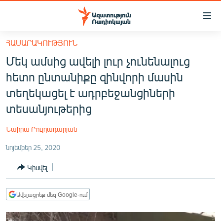
Մատչելիության
հղումներ
Անցնել
ՀԱՍԱՐԱԿՈՒԹՅՈՒՆ
հիմնական
ԱԶԱՏՈՒԹՅՈՒՆ TV
Մեկ ամսից ավելի լուր չունենալուց
բովանդակությանը
ՀԱՅԱՍՏԱՆ
Անցնել
հետո ընտանիքը զինվորի մասին
հիմնական
ՔԱՂԱՔԱԿԱՆ
տեղեկացել է ադրբեջանցիների
մենյուին
ԸՆՏՐՈՒԹՅՈՒՆՆԵՐ 2026
տեսանյութերից
Որոնում
ԻՐԱՎՈՒՆՔ
Նաիրա Բուլղադարյան
ՀԱՍԱՐԱԿՈՒԹՅՈՒՆ
նոյեմբեր 25, 2020
ՏՆՏԵՍՈՒԹՅՈՒՆ
Կիսվել
ՂԱՐԱԲԱՂ
ՊԱՏԵՐԱԶՄԻ 6 ՇԱԲԱԹՆԵՐԸ
Ավելացրեք մեզ Google-ում
ՏԱՐԱԾԱՇՐՋԱՆ