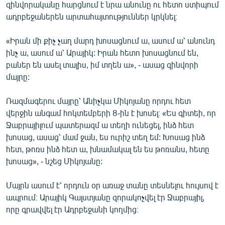
զինվորականը հարցնում է նրա անունը ու հետո ստիպում
English
ադրբեջաներեն արտահայտություններ կրկնել։
Русский
«Իրան մի քիչ չաղ մարդ խոսացնում ա, ասում ա՝ անունդ
ինչ ա, ասում ա՝ Արայիկ: Իրան հետո խոսացնում են,
ՀԵՏԵՎԵՔ ՄԵԶ
բաներ են ասել տալիս, իմ տղեն ա», - ասաց զինվորի
մայրը:
Ռազմագերու մայրը՝ Անիչկա Միկոյանը որդու հետ
վերջին անգամ հոկտեմբերի 8-ին է խոսել։ «Ես գիտեի, որ
«Ազատության» բոլոր կայքերը
Ջաբրայիլում պատերազմ ա տեղի ունեցել, ինձ հետ
խոսաց, ասաց՝ մամ ջան, ես ուրիշ տեղ եմ: Խոսաց ինձ
հետ, թոռս ինձ հետ ա, խնամակալ են ես թոռանս, հետը
խոսաց», - նշեց Միկոյանը:
Մայրն ասում է՝ որդուն օր առաջ տանը տեսնելու հույսով է
ապրում։ Արայիկ Գալստյանը զորակոչվել էր Ջաբրայիլ,
որը գրավվել էր Ադրբեջանի կողմից։