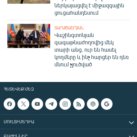
ներկայացվել է միջազգային
ցուցահանդեսում
ՏԱՐԱԾԱՇՐՋԱՆ
Վաշինգտոնյան
գագաթնաժողովից մեկ
տարի անց. ուր են հասել
կողմերը և ինչ հարցեր են դեռ
մնում չլուծված
ՀԵՏԵՎԵՔ ՄԵԶ
ՄՈՒԼՏԻՄԵԴԻԱ
ԲԱԺԻՆՆԵՐ