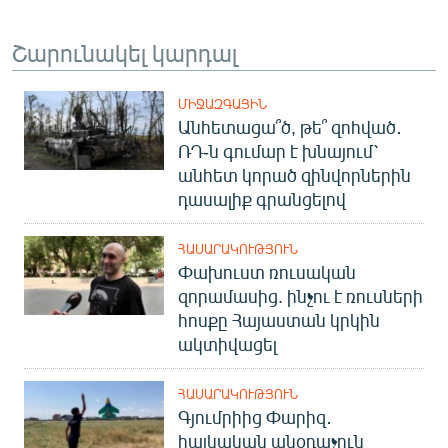
Շարունակել կարդալ
ՄԻՋԱԶԳԱՅԻՆ
Անհետացա՞ծ, թե՞ զոհված․
ՌԴ-ն գումար է խնայում՝
անհետ կորած զինվորներին
դասալիք գրանցելով
ՀԱՍԱՐԱԿՈՒԹՅՈՒՆ
Փախուստ ռուսական
զորամասից. ինչու է ռուսների
հոսքը Հայաստան կրկին
ակտիվացել
ՀԱՍԱՐԱԿՈՒԹՅՈՒՆ
Գյումրիից Փարիզ․
հայկական անօդաչուն