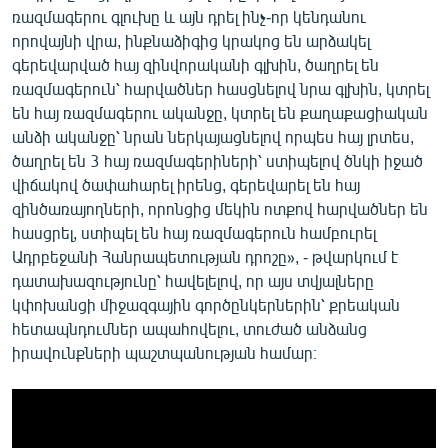
ռազմագերու գլուխը և այն դրել ինչ-որ կենդանու
որովայնի վրա, ինքնաձիգից կրակոց են արձակել
գերեվարված հայ զինվորականի գլխին, ծաղրել են
ռազմագերուն՝ հարվածներ հասցնելով նրա գլխին, կտրել
են հայ ռազմագերու ականջը, կտրել են քաղաքացիական
անձի ականջը՝ նրան ներկայացնելով որպես հայ լրտես,
ծաղրել են 3 հայ ռազմագերիների՝ ստիպելով ծնկի իջած
վիճակով ծափահարել իրենց, գերեվարել են հայ
զինծառայողների, որոնցից մեկին ոտքով հարվածներ են
հասցրել, ստիպել են հայ ռազմագերուն համբուրել
Ադրբեջանի Հանրապետության դրոշը», - թվարկում է
դատախազությունը՝ հավելելով, որ այս տվյալները
կփոխանցի միջազգային գործընկերներին՝ քրեական
հետապնդումներ ապահովելու, տուժած անձանց
իրավունքների պաշտպանության համար։