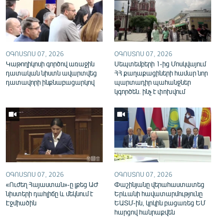
English
Русский
ՀԵՏԵՎԵՔ ՄԵԶ
ՕԳՈՍՏՈՍ 07, 2026
ՕԳՈՍՏՈՍ 07, 2026
Կաթողիկոսի գործով առաջին
Սեպտեմբերի 1-ից Մոսկվայում
դատական նիստն ավարտվեց
ՀՀ քաղաքացիների համար նոր
դատավորի ինքնաբացարկով
պարտադիր պահանջներ
կգործեն. ինչ է փոխվում
«Ազատության» բոլոր կայքերը
ՕԳՈՍՏՈՍ 07, 2026
ՕԳՈՍՏՈՍ 07, 2026
«Ուժեղ Հայաստան»-ը լքեց ԱԺ
Փաշինյանը վերահաստատեց
նիստերի դահլիճը և մեկնում է
Երևանի հավատարմությունը
Էջմիածին
ԵԱՏՄ-ին, կրկին բացառեց ԵՄ
հարցով հանրաքվեն