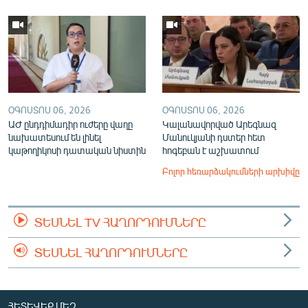
ՕԳՈՍՏՈՍ 06, 2026
ՕԳՈՍՏՈՍ 06, 2026
ԱԺ ընդդիմադիր ուժերը վաղը
Կալանավորված Արեգնազ
նախատեսում են լինել
Մանուկյանի դստեր հետ
կաթողիկոսի դատական նիստին
հոգեբան է աշխատում
Բոլոր հեռարձակումների արխիվը
ՏԵՍՆԵԼ TV ՀԱՂՈՐԴՈՒՄՆԵՐԸ
ՏԵՍՆԵԼ ՀԱՂՈՐԴՈՒՄՆԵՐԸ
ՀԵՏԵՎԵՔ ՄԵԶ