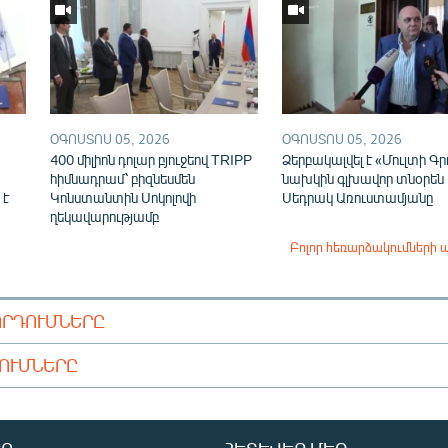
ՕԳՈՍՏՈՍ 05, 2026
ՕԳՈՍՏՈՍ 05, 2026
400 միլիոն դոլար բյուջեով TRIPP
Ձերբակալվել է «Մուլտի Գր
հիմնադրամ՝ բիզնեսմեն
նախկին գլխավոր տնօրեն
 է
Կոնստանտին Սոկոլովի
Սեդրակ Առուստամյանը
ղեկավարությամբ
Բոլոր հեռարձակումների 
ՈՐԴՈՒՄՆԵՐԸ
ԴՈՒՄՆԵՐԸ