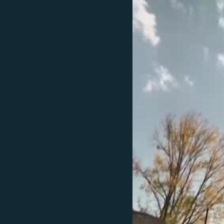
ՄԻՋԱԶԳԱՅԻՆ
ՄՇԱԿՈՒՅԹ
ՍՊՈՐՏ
ՄԵԿՆԱԲԱՆՈՒԹՅՈՒՆ
ՏՏ ԵՒ ԻՆՏԵՐՆԵՏ
ԿՈՐՈՆԱՎԻՐՈՒՍ
ԱՐԽԻՎ
ՏԵՍԱՆՅՈՒԹԵՐ
ԲԱՆԱՎԵՃ
ՁԳՏԵԼՈՎ ԼԱՎԱԳՈՒՅՆԻՆ
ՓՈԴՔԱՍԹ