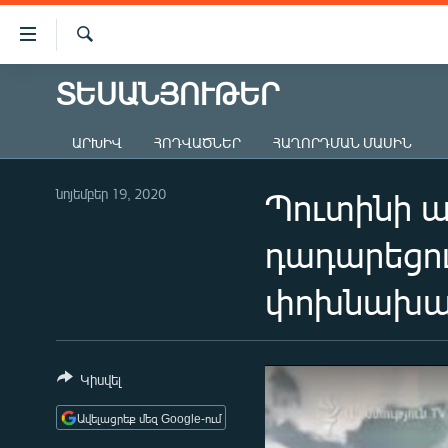
Մատչելիության
հղումներ
Որոնում
Անցնել
ՏԵՍԱՆՅՈՒԹԵՐ
ԱԶԱՏՈՒԹՅՈՒՆ TV
հիմնական
բովանդակությանը
ՀԱՅԱՍՏԱՆ
ԱՐԽԻՎ
ՀՈԴՎԱԾՆԵՐ
ՀԱՂՈՐԴՄԱՆ ՄԱՍԻՆ
Անցնել
ՔԱՂԱՔԱԿԱՆ
հիմնական
մենյուին
նոյեմբեր 19, 2020
Պուտինի 
ԸՆՏՐՈՒԹՅՈՒՆՆԵՐ 2026
Որոնում
ԻՐԱՎՈՒՆՔ
դադարեցու
ՀԱՍԱՐԱԿՈՒԹՅՈՒՆ
փոխնախա
ՏՆՏԵՍՈՒԹՅՈՒՆ
ՂԱՐԱԲԱՂ
ՊԱՏԵՐԱԶՄԻ 6 ՇԱԲԱԹՆԵՐԸ
Կիսվել
ՏԱՐԱԾԱՇՐՋԱՆ
Ավելացրեք մեզ Google-ում