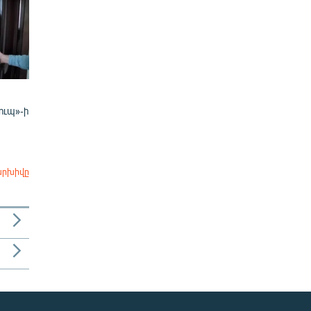
ուպ»-ի
արխիվը