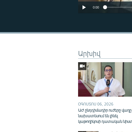
0:00
Արխիվ
ՕԳՈՍՏՈՍ 06, 2026
ԱԺ ընդդիմադիր ուժերը վաղը
նախատեսում են լինել
կաթողիկոսի դատական նիս