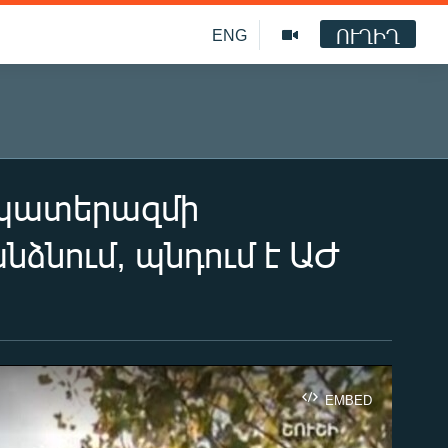
ՈՒՂԻՂ
ENG
 պատերազմի
նձնում, պնդում է ԱԺ
EMBED