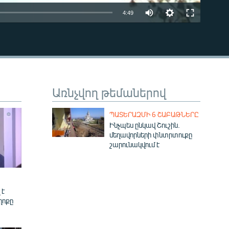
Auto
4:49
240p
EMBED
360p
480p
720p
Առնչվող թեմաներով
ՊԱՏԵՐԱԶՄԻ 6 ՇԱԲԱԹՆԵՐԸ
Ինչպես ընկավ Շուշին.
մեղավորների փնտրտուքը
շարունակվում է
480p
 է
ղոքը