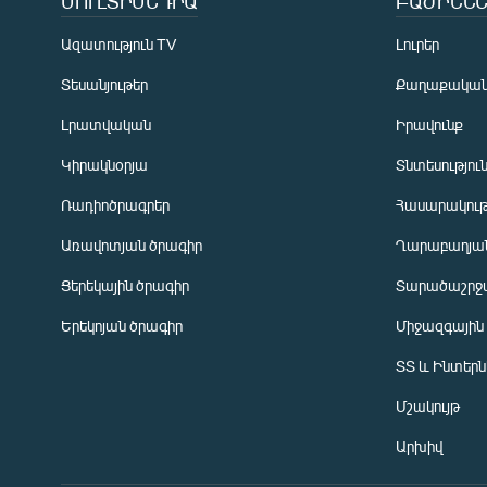
ՄՈՒԼՏԻՄԵԴԻԱ
ԲԱԺԻՆՆԵ
Ազատություն TV
Լուրեր
Տեսանյութեր
Քաղաքակա
Լրատվական
Իրավունք
Կիրակնօրյա
Տնտեսությու
Ռադիոծրագրեր
Հասարակութ
Առավոտյան ծրագիր
Ղարաբաղյան
Ցերեկային ծրագիր
Տարածաշրջ
Հայերեն
Երեկոյան ծրագիր
Միջազգային
English
ՏՏ և Ինտեր
Русский
Մշակույթ
ՀԵՏԵՎԵՔ ՄԵԶ
Արխիվ