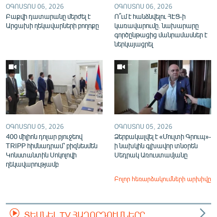
ՕԳՈՍՏՈՍ 06, 2026
ՕԳՈՍՏՈՍ 06, 2026
Բաքվի դատարանը մերժել է
Ո՞ւմ է հանձնվելու ՀԷՑ-ի
Արցախի ղեկավարների բողոքը
կառավարումը. նախարարը
գործընթացից մանրամասներ է
ներկայացրել
ՕԳՈՍՏՈՍ 05, 2026
ՕԳՈՍՏՈՍ 05, 2026
400 միլիոն դոլար բյուջեով
Ձերբակալվել է «Մուլտի Գրուպ»-
TRIPP հիմնադրամ՝ բիզնեսմեն
ի նախկին գլխավոր տնօրեն
Կոնստանտին Սոկոլովի
Սեդրակ Առուստամյանը
ղեկավարությամբ
Բոլոր հեռարձակումների արխիվը
ՏԵՍՆԵԼ TV ՀԱՂՈՐԴՈՒՄՆԵՐԸ