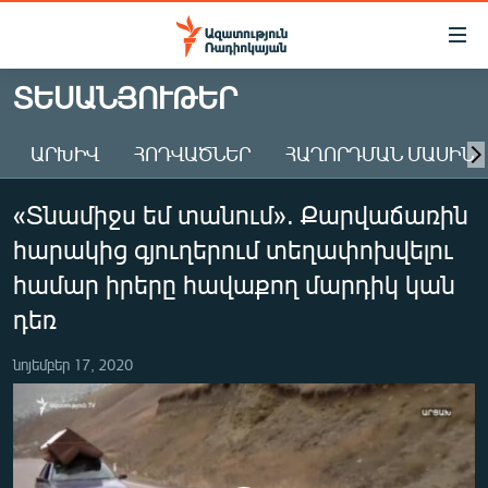
Մատչելիության
հղումներ
Անցնել
ՏԵՍԱՆՅՈՒԹԵՐ
հիմնական
ԱԶԱՏՈՒԹՅՈՒՆ TV
բովանդակությանը
ԱՐԽԻՎ
ՀՈԴՎԱԾՆԵՐ
ՀԱՂՈՐԴՄԱՆ ՄԱՍԻՆ
ՀԱՅԱՍՏԱՆ
Անցնել
հիմնական
ՔԱՂԱՔԱԿԱՆ
«Տնամիջս եմ տանում». Քարվաճառին
մենյուին
ԸՆՏՐՈՒԹՅՈՒՆՆԵՐ 2026
Որոնում
հարակից գյուղերում տեղափոխվելու
ԻՐԱՎՈՒՆՔ
համար իրերը հավաքող մարդիկ կան
ՀԱՍԱՐԱԿՈՒԹՅՈՒՆ
դեռ
ՏՆՏԵՍՈՒԹՅՈՒՆ
նոյեմբեր 17, 2020
ՂԱՐԱԲԱՂ
ՊԱՏԵՐԱԶՄԻ 6 ՇԱԲԱԹՆԵՐԸ
ՏԱՐԱԾԱՇՐՋԱՆ