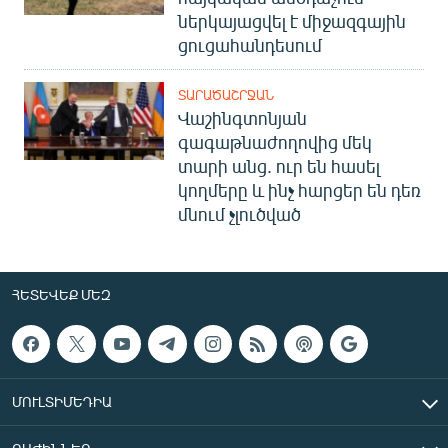
ներկայացվել է միջազգային
ցուցահանդեսում
ՏԱՐԱԾԱՇՐՋԱՆ
Վաշինգտոնյան
գագաթնաժողովից մեկ
տարի անց. ուր են հասել
կողմերը և ինչ հարցեր են դեռ
մնում չլուծված
ՀԵՏԵՎԵՔ ՄԵԶ
ՄՈՒԼՏԻՄԵԴԻԱ