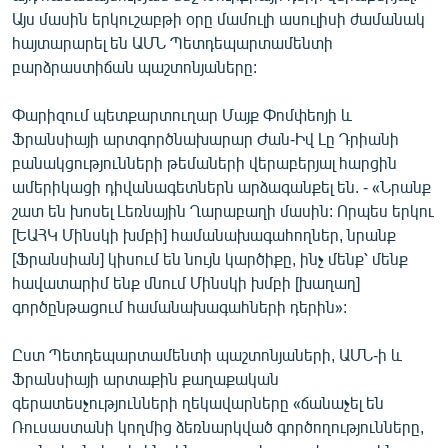
English
Այս մասին երկուշաբթի օրը մամուլի ասուլիսի ժամանակ
հայտարարել են ԱՄՆ Պետդեպարտամենտի
Русский
բարձրաստիճան պաշտոնյաները:
ՀԵՏԵՎԵՔ ՄԵԶ
Փարիզում պետքարտուղար Մայք Փոմփեոյի և
Ֆրանսիայի արտգործնախարար Ժան-Իվ Լը Դրիանի
բանակցությունների թեմաների վերաբերյալ հարցին
ամերիկացի դիվանագետներն արձագանքել են. - «Նրանք
շատ են խոսել Լեռնային Ղարաբաղի մասին: Որպես երկու
[ԵԱՀԿ Մինսկի խմբի] համանախագահողներ, նրանք
«Ազատության» բոլոր կայքերը
[Ֆրանսիան] կիսում են նույն կարծիքը, ինչ մենք՝ մենք
հավատարիմ ենք մնում Մինսկի խմբի [խաղաղ]
գործընթացում համանախագահների դերին»:
Ըստ Պետդեպարտամենտի պաշտոնյաների, ԱՄՆ-ի և
Ֆրանսիայի արտաքին քաղաքական
գերատեսչությունների ղեկավարները «ճանաչել են
Ռուսաստանի կողմից ձեռնարկված գործողությունները,