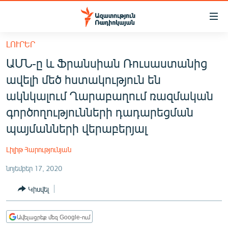
Մատչելիության
հղումներ
Անցնել
ԼՈՒՐԵՐ
հիմնական
ԱԶԱՏՈՒԹՅՈՒՆ TV
ԱՄՆ-ը և Ֆրանսիան Ռուսաստանից
բովանդակությանը
ՀԱՅԱՍՏԱՆ
Անցնել
ավելի մեծ հստակություն են
հիմնական
ՔԱՂԱՔԱԿԱՆ
ակնկալում Ղարաբաղում ռազմական
մենյուին
ԸՆՏՐՈՒԹՅՈՒՆՆԵՐ 2026
գործողությունների դադարեցման
Որոնում
պայմանների վերաբերյալ
ԻՐԱՎՈՒՆՔ
ՀԱՍԱՐԱԿՈՒԹՅՈՒՆ
Լիլիթ Հարությունյան
ՏՆՏԵՍՈՒԹՅՈՒՆ
նոյեմբեր 17, 2020
ՂԱՐԱԲԱՂ
Կիսվել
ՊԱՏԵՐԱԶՄԻ 6 ՇԱԲԱԹՆԵՐԸ
ՏԱՐԱԾԱՇՐՋԱՆ
Ավելացրեք մեզ Google-ում