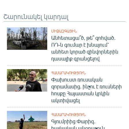
Շարունակել կարդալ
ՄԻՋԱԶԳԱՅԻՆ
Անհետացա՞ծ, թե՞ զոհված․
ՌԴ-ն գումար է խնայում՝
անհետ կորած զինվորներին
դասալիք գրանցելով
ՀԱՍԱՐԱԿՈՒԹՅՈՒՆ
Փախուստ ռուսական
զորամասից. ինչու է ռուսների
հոսքը Հայաստան կրկին
ակտիվացել
ՀԱՍԱՐԱԿՈՒԹՅՈՒՆ
Գյումրիից Փարիզ․
հայկական անօդաչուն