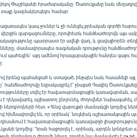
Նիկոլ Փաշինյանի հրաժարականը։ Ծառուկյանը նաև մեղադրվո
տալը կազմակերպելու համար։
բացառապես կապ չուներ և չի ունեցել քրեական գործի հարու
 վերջին զարգացումները, որովհետև հանձնաժողովն այս ամբո
րակացությունը պատրաստ էր ավելի վաղ, և ցավալիորեն տեղ
ւնները, մասնավորապես ռազմական դրությունը հանձնաժողո
ում պահեցին` այդ ամենով հրապարակային հանդես գալու հա
ը:
ով իրենց պահանջած և ստացած, ինչպես նաև հասանելի այլ
 հանձնաժողովը եզրակացրել է՝ չնայած Գագիկ Ծառուկյանը
րությունները տվել էր հավատարմագրային կառավարման, սա
է ղեկավարել, աշխատող ընդունել, ժողովներ նախագահել, 
ի ներդրողների հետ. «Հենց վարույթի մասնակցի կողմից նե
 հիմնավորվել են, որ օրինակ` նույնիսկ աշխատանքային պ
նդիսանում է հավատարմագրային կառավարչի լիազորություն
կյանի կողմից: Դրան հաջորդել է, օրինակ, արդեն կոնկրետ
ան ընդհանուր ժողովի նիստ, որտեղ նա մասնակցել է ոչ թե 