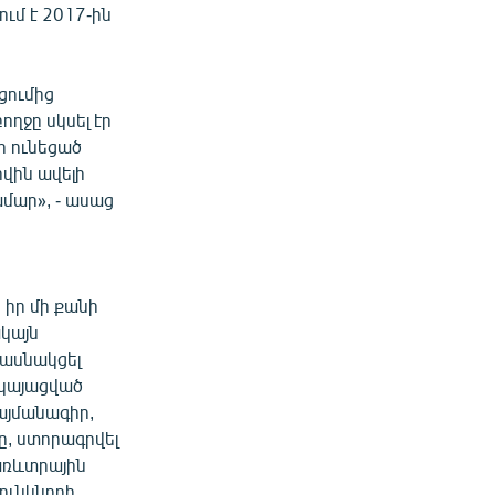
ւմ է 2017-ին
ցումից
ղջը սկսել էր
ի ունեցած
վին ավելի
մար», - ասաց
 իր մի քանի
կայն
մասնակցել
րկայացված
այմանագիր,
ը, ստորագրվել
 առևտրային
ունկնդրի,