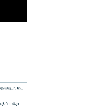
ննվի անկախ նրա
 ՍԴ դիմելու