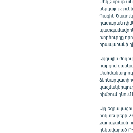
Մեկ շաբաթ ան
ներկայություն
Գագիկ Ծառուկ
դատարան դիմել
պատգամավորնե
խորհուրդը որ
հրապարակի դի
Ազգային ժողով
հարցով ցանկա
Սահմանադրութ
ձեռնարկատիրա
կազմակերպությ
հիմքում դնում
Այդ եզրակացու
հոկտեմբերի 26 
քաղաքական ու 
ղեկավարած ԲՀԿ