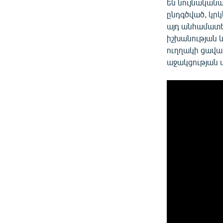
են նույնական
ընդգծված, կրկ
այդ անհամատե
իշխանության և
ուղղակի ցավա
աջակցության տ