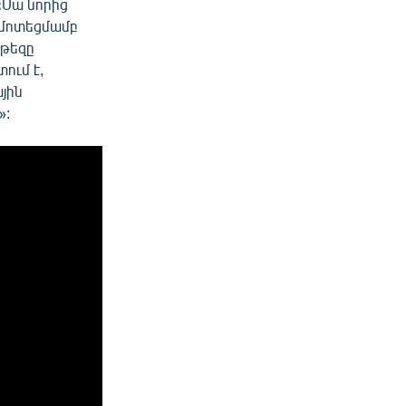
«Սա նորից
ի մոտեցմամբ
 թեզը
ում է,
յին
»: