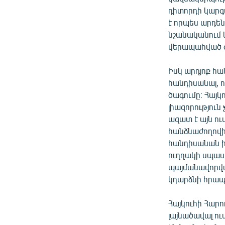
դիտորդի կարգա
է որպես արդեն
նշանականում 
վերապահված գ
Իսկ արդյոք հ
հանդիսանալ, ո
ծագումը։ Հայկ
լիազորություն
ազատ է այն ո
հանձնաժողովի
հանդիսանան ի
ուղղակի սպասո
պայմանավորվա
կդարձնի հրապ
Հայկուհի Հարո
լայնածավալ ու