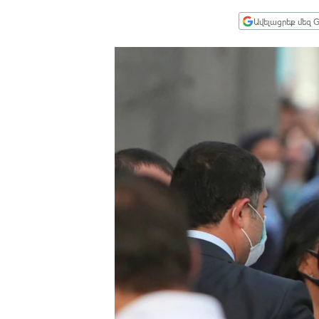
ՄԻՋԱԶԳԱՅԻՆ
Ավելացրեք մեզ G
ՄՇԱԿՈՒՅԹ
ՍՊՈՐՏ
ՄԵԿՆԱԲԱՆՈՒԹՅՈՒՆ
ՏՏ ԵՒ ԻՆՏԵՐՆԵՏ
ԿՈՐՈՆԱՎԻՐՈՒՍ
ԱՐԽԻՎ
ՏԵՍԱՆՅՈՒԹԵՐ
ԲԱՆԱՎԵՃ
ՁԳՏԵԼՈՎ ԼԱՎԱԳՈՒՅՆԻՆ
ՓՈԴՔԱՍԹ