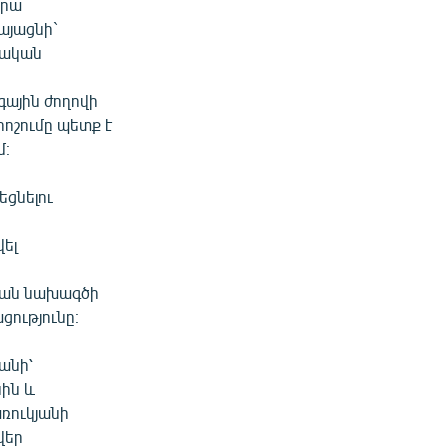
նրա
կայացնի`
րական
գային ժողովի
ոշումը պետք է
մ։
եցնելու
ել
շման նախագծի
ցությունը։
անի՝
սին և
առուկյանի
վեր