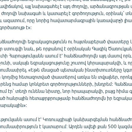
վիճակով, այլ նախագահել է այդ ժողովը, արձանագրության 
 ժողովի նախագահ և կատարել է գործողություն, օրինակ` տ
և ազատում, որը նորից հավատարմագրային կառավարչի լիա
ործառույթ է»:
անձնաժողովի եզրակացությունն ու հայտնաբերած փաստերը կ
ր ստուգվի նաև, թե որքանով է օրինական Գագիկ Ծառուկյա
ուհի Հարությունյանն ասում է՝ հանձնաժողովն այդ մասով որև
 չունի, սակայն եզրակացությունը շուտով կհրապարակվի, և 
ւսումնասիրել. «Եթե մնացած պետական ինստիտուտները կգտ
 կողմից հետազոտված փաստերով առկա են տվյալներ, որոնք
րենց համար կոնկրետ գործողությունների, խնդրեմ: Հանձն
ւմ էր` տեղի ունենա նիստը, նոր հրապարակվի, բայց հիմա գ
ծ հանրային հետաքրքրությամբ հանձնաժողովն իր եզրակաց
արակային»:
ւթյունյանն ասում է՝ Կոռուպցիայի կանխարգելման հանձնաժ
սումնասիրություն է կատարում։ Արդեն ավելի քան 500 կազմ