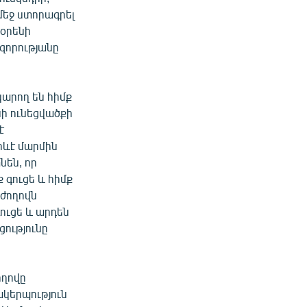
մեջ ստորագրել
նօրենի
զորությանը
արող են հիմք
նի ունեցվածքի
է
որևէ մարմին
նեն, որ
 գուցե և հիմք
աժողովն
ուցե և արդեն
ությունը
ողովը
ակերպություն