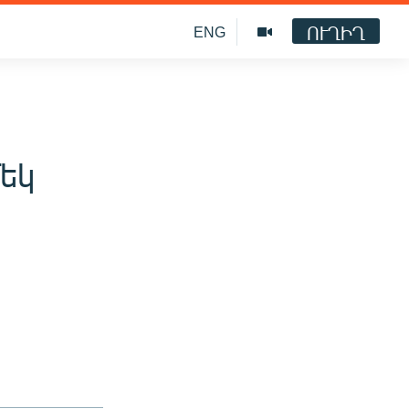
ՈՒՂԻՂ
ENG
եկ