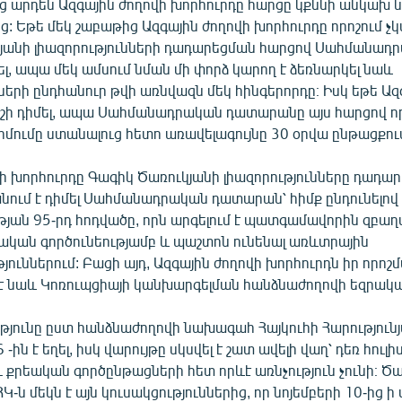
ց արդեն Ազգային ժողովի խորհուրդը հարցը կքննի անկախ 
ից: Եթե մեկ շաբաթից Ազգային ժողովի խորհուրդը որոշում չ
յանի լիազորությունների դադարեցման հարցով Սահմանադ
, ապա մեկ ամսում նման մի փորձ կարող է ձեռնարկել նաև
րի ընդհանուր թվի առնվազն մեկ հինգերորդը։ Իսկ եթե Ազ
ոշի դիմել, ապա Սահմանադրական դատարանը այս հարցով որ
մումը ստանալուց հետո առավելագույնը 30 օրվա ընթացքու
ի խորհուրդը Գագիկ Ծառուկյանի լիազորությունները դադար
նում է դիմել Սահմանադրական դատարան՝ հիմք ընդունելով
յան 95-րդ հոդվածը, որն արգելում է պատգամավորին զբաղվ
կան գործունեությամբ և պաշտոն ունենալ առևտրային
ուններում: Բացի այդ, Ազգային ժողովի խորհուրդն իր որո
 է նաև Կոռուպցիայի կանխարգելման հանձնաժողովի եզրակա
թյունը ըստ հանձնաժողովի նախագահ Հայկուհի Հարությունյ
-ին է եղել, իսկ վարույթը սկսվել է շատ ավելի վաղ՝ դեռ հուլի
քրեական գործընթացների հետ որևէ առնչություն չունի։ Ծ
-ն մեկն է այն կուսակցություններից, որ նոյեմբերի 10-ից ի 