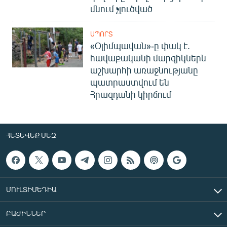
մնում չլուծված
ՍՊՈՐՏ
«Օլիմպավան»-ը փակ է.
հավաքականի մարզիկներն
աշխարհի առաջնությանը
պատրաստվում են
Հրազդանի կիրճում
ՀԵՏԵՎԵՔ ՄԵԶ
ՄՈՒԼՏԻՄԵԴԻԱ
ԲԱԺԻՆՆԵՐ