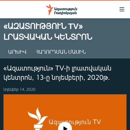
Մատչելիության
հղումներ
Անցնել
«ԱԶԱՏՈՒԹՅՈՒՆ TV»
հիմնական
ԱԶԱՏՈՒԹՅՈՒՆ TV
ԼՐԱՏՎԱԿԱՆ ԿԵՆՏՐՈՆ
բովանդակությանը
ՀԱՅԱՍՏԱՆ
Անցնել
հիմնական
ՔԱՂԱՔԱԿԱՆ
ԱՐԽԻՎ
ՀԱՂՈՐԴՄԱՆ ՄԱՍԻՆ
մենյուին
ԸՆՏՐՈՒԹՅՈՒՆՆԵՐ 2026
Որոնում
«Ազատություն» TV-ի լրատվական
ԻՐԱՎՈՒՆՔ
կենտրոն, 13-ը նոյեմբերի, 2020թ.
ՀԱՍԱՐԱԿՈՒԹՅՈՒՆ
նոյեմբեր 14, 2020
ՏՆՏԵՍՈՒԹՅՈՒՆ
ՂԱՐԱԲԱՂ
ՊԱՏԵՐԱԶՄԻ 6 ՇԱԲԱԹՆԵՐԸ
ՏԱՐԱԾԱՇՐՋԱՆ
No media source currently available