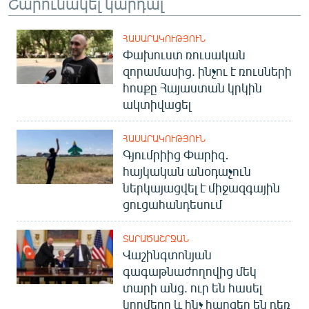
Շարունակել կարդալ
ՀԱՍԱՐԱԿՈՒԹՅՈՒՆ
Փախուստ ռուսական
զորամասից. ինչու է ռուսների
հոսքը Հայաստան կրկին
ակտիվացել
ՀԱՍԱՐԱԿՈՒԹՅՈՒՆ
Գյումրիից Փարիզ․
հայկական անօդաչուն
ներկայացվել է միջազգային
ցուցահանդեսում
ՏԱՐԱԾԱՇՐՋԱՆ
Վաշինգտոնյան
գագաթնաժողովից մեկ
տարի անց. ուր են հասել
կողմերը և ինչ հարցեր են դեռ