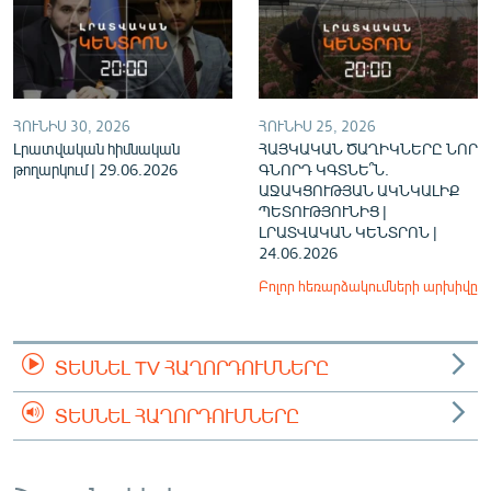
ՀՈՒՆԻՍ 30, 2026
ՀՈՒՆԻՍ 25, 2026
Լրատվական հիմնական
ՀԱՅԿԱԿԱՆ ԾԱՂԻԿՆԵՐԸ ՆՈՐ
թողարկում | 29.06.2026
ԳՆՈՐԴ ԿԳՏՆԵ՞Ն.
ԱՋԱԿՑՈՒԹՅԱՆ ԱԿՆԿԱԼԻՔ
ՊԵՏՈՒԹՅՈՒՆԻՑ |
ԼՐԱՏՎԱԿԱՆ ԿԵՆՏՐՈՆ |
24.06.2026
Բոլոր հեռարձակումների արխիվը
ՏԵՍՆԵԼ TV ՀԱՂՈՐԴՈՒՄՆԵՐԸ
ՏԵՍՆԵԼ ՀԱՂՈՐԴՈՒՄՆԵՐԸ