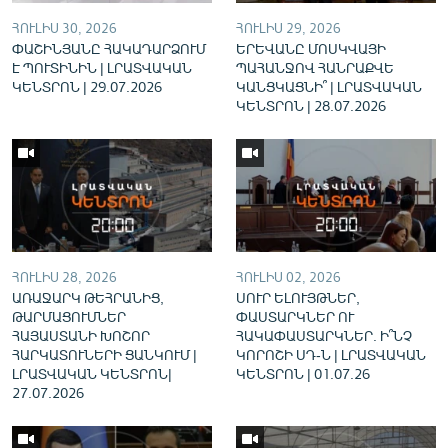
English
ՀՈՒԼԻՍ 30, 2026
ՀՈՒԼԻՍ 29, 2026
ՓԱՇԻՆՅԱՆԸ ՀԱԿԱԴԱՐՁՈՒՄ
ԵՐԵՎԱՆԸ ՄՈՍԿՎԱՅԻ
Русский
Է ՊՈՒՏԻՆԻՆ | ԼՐԱՏՎԱԿԱՆ
ՊԱՀԱՆՋՈՎ ՀԱՆՐԱՔՎԵ
ԿԵՆՏՐՈՆ | 29.07.2026
ԿԱՆՑԿԱՑՆԻ՞ | ԼՐԱՏՎԱԿԱՆ
ԿԵՆՏՐՈՆ | 28.07.2026
ՀԵՏԵՎԵՔ ՄԵԶ
«Ազատության» բոլոր կայքերը
ՀՈՒԼԻՍ 28, 2026
ՀՈՒԼԻՍ 02, 2026
ԱՌԱՋԱՐԿ ԹԵՀՐԱՆԻՑ,
ՍՈՒՐ ԵԼՈՒՅԹՆԵՐ,
ԹԱՐՄԱՑՈՒՄՆԵՐ
ՓԱՍՏԱՐԿՆԵՐ ՈՒ
ՀԱՅԱՍՏԱՆԻ ԽՈՇՈՐ
ՀԱԿԱՓԱՍՏԱՐԿՆԵՐ. Ի՞ՆՉ
ՀԱՐԿԱՏՈՒՆԵՐԻ ՑԱՆԿՈՒՄ |
ԿՈՐՈՇԻ ՍԴ-Ն | ԼՐԱՏՎԱԿԱՆ
ԼՐԱՏՎԱԿԱՆ ԿԵՆՏՐՈՆ|
ԿԵՆՏՐՈՆ | 01.07.26
27.07.2026