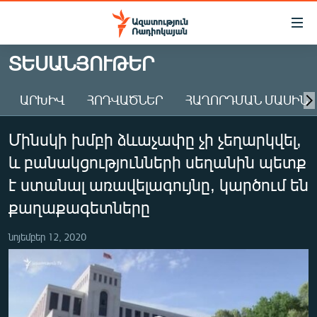
Մատչելիության
հղումներ
Անցնել
ՏԵՍԱՆՅՈՒԹԵՐ
հիմնական
ԱԶԱՏՈՒԹՅՈՒՆ TV
բովանդակությանը
ԱՐԽԻՎ
ՀՈԴՎԱԾՆԵՐ
ՀԱՂՈՐԴՄԱՆ ՄԱՍԻՆ
ՀԱՅԱՍՏԱՆ
Անցնել
հիմնական
ՔԱՂԱՔԱԿԱՆ
Մինսկի խմբի ձևաչափը չի չեղարկվել,
մենյուին
ԸՆՏՐՈՒԹՅՈՒՆՆԵՐ 2026
Որոնում
և բանակցությունների սեղանին պետք
ԻՐԱՎՈՒՆՔ
է ստանալ առավելագույնը, կարծում են
ՀԱՍԱՐԱԿՈՒԹՅՈՒՆ
քաղաքագետները
ՏՆՏԵՍՈՒԹՅՈՒՆ
նոյեմբեր 12, 2020
ՂԱՐԱԲԱՂ
ՊԱՏԵՐԱԶՄԻ 6 ՇԱԲԱԹՆԵՐԸ
ՏԱՐԱԾԱՇՐՋԱՆ