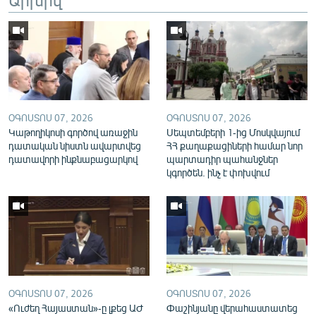
English
Русский
ՀԵՏԵՎԵՔ ՄԵԶ
ՕԳՈՍՏՈՍ 07, 2026
ՕԳՈՍՏՈՍ 07, 2026
Կաթողիկոսի գործով առաջին
Սեպտեմբերի 1-ից Մոսկվայում
դատական նիստն ավարտվեց
ՀՀ քաղաքացիների համար նոր
դատավորի ինքնաբացարկով
պարտադիր պահանջներ
«Ազատության» բոլոր կայքերը
կգործեն. ինչ է փոխվում
ՕԳՈՍՏՈՍ 07, 2026
ՕԳՈՍՏՈՍ 07, 2026
«Ուժեղ Հայաստան»-ը լքեց ԱԺ
Փաշինյանը վերահաստատեց