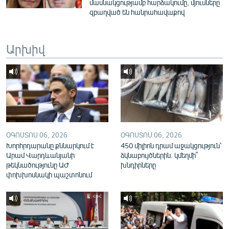
մասնակցությամբ հարձակումը, մյուսները
English
զբաղված են հանրահավաքով
Русский
Արխիվ
ՀԵՏԵՎԵՔ ՄԵԶ
«Ազատության» բոլոր կայքերը
ՕԳՈՍՏՈՍ 06, 2026
ՕԳՈՍՏՈՍ 06, 2026
Խորհրդարանը քննարկում է
450 միլիոն դրամ աջակցություն՝
Արամ Վարդևանյանի
ձկնաբույծներին. կմեղմի՞
թեկնածությունը ԱԺ
խնդիրները
փոխխոսնակի պաշտոնում