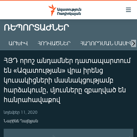
Մատչելիության
հղումներ
Անցնել
ՌԵՊՈՐՏԱԺՆԵՐ
հիմնական
ԱԶԱՏՈՒԹՅՈՒՆ TV
բովանդակությանը
ԱՐԽԻՎ
ՀՈԴՎԱԾՆԵՐ
ՀԱՂՈՐԴՄԱՆ ՄԱՍԻՆ
ՀԱՅԱՍՏԱՆ
Անցնել
հիմնական
ՔԱՂԱՔԱԿԱՆ
ՀՅԴ որոշ անդամներ դատապարտում
մենյուին
ԸՆՏՐՈՒԹՅՈՒՆՆԵՐ 2026
Որոնում
են «Ազատության» վրա իրենց
ԻՐԱՎՈՒՆՔ
կուսակիցների մասնակցությամբ
ՀԱՍԱՐԱԿՈՒԹՅՈՒՆ
հարձակումը, մյուսները զբաղված են
հանրահավաքով
ՏՆՏԵՍՈՒԹՅՈՒՆ
ՂԱՐԱԲԱՂ
նոյեմբեր 11, 2020
ՊԱՏԵՐԱԶՄԻ 6 ՇԱԲԱԹՆԵՐԸ
Նարինե Ղալեչյան
ՏԱՐԱԾԱՇՐՋԱՆ