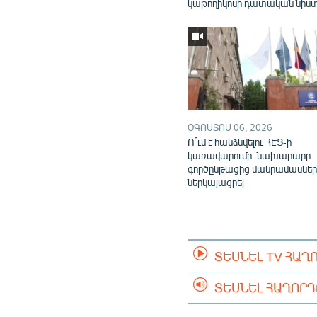
կաթողիկոսի դատական նիս
ՕԳՈՍՏՈՍ 06, 2026
Ո՞ւմ է հանձնվելու ՀԷՑ-ի
կառավարումը. նախարարը
գործընթացից մանրամասներ
ներկայացրել
ՏԵՍՆԵԼ TV ՀԱՂ
ՏԵՍՆԵԼ ՀԱՂՈՐ