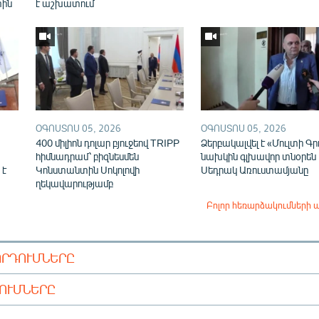
տին
է աշխատում
ՕԳՈՍՏՈՍ 05, 2026
ՕԳՈՍՏՈՍ 05, 2026
400 միլիոն դոլար բյուջեով TRIPP
Ձերբակալվել է «Մուլտի Գր
հիմնադրամ՝ բիզնեսմեն
նախկին գլխավոր տնօրեն
 է
Կոնստանտին Սոկոլովի
Սեդրակ Առուստամյանը
ղեկավարությամբ
Բոլոր հեռարձակումների 
ՈՐԴՈՒՄՆԵՐԸ
ԴՈՒՄՆԵՐԸ