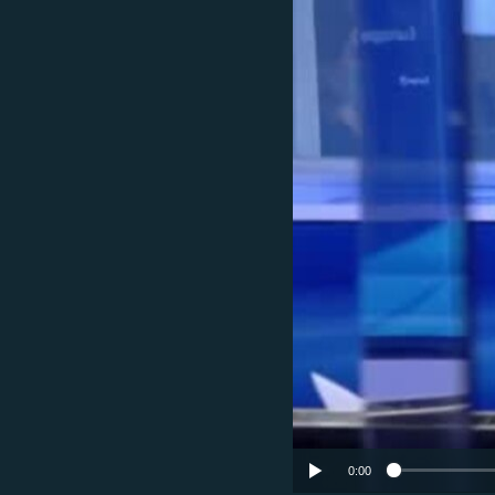
ՄԻՋԱԶԳԱՅԻՆ
ՄՇԱԿՈՒՅԹ
ՍՊՈՐՏ
ՄԵԿՆԱԲԱՆՈՒԹՅՈՒՆ
ՏՏ ԵՒ ԻՆՏԵՐՆԵՏ
ԿՈՐՈՆԱՎԻՐՈՒՍ
ԱՐԽԻՎ
ՏԵՍԱՆՅՈՒԹԵՐ
ԲԱՆԱՎԵՃ
ՁԳՏԵԼՈՎ ԼԱՎԱԳՈՒՅՆԻՆ
ՓՈԴՔԱՍԹ
0:00