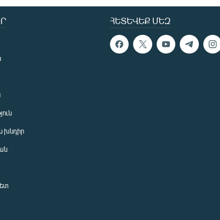
Ր
ՀԵՏԵՎԵՔ ՄԵԶ
ն
ն
յուն
 խնդիր
ան
նետ