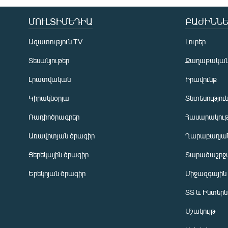
ՄՈՒԼՏԻՄԵԴԻԱ
ԲԱԺԻՆՆԵ
Ազատություն TV
Լուրեր
Տեսանյութեր
Քաղաքակա
Լրատվական
Իրավունք
Կիրակնօրյա
Տնտեսությու
Ռադիոծրագրեր
Հասարակութ
Առավոտյան ծրագիր
Ղարաբաղյան
Ցերեկային ծրագիր
Տարածաշրջ
Հայերեն
Երեկոյան ծրագիր
Միջազգային
English
ՏՏ և Ինտեր
Русский
Մշակույթ
ՀԵՏԵՎԵՔ ՄԵԶ