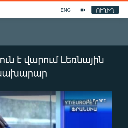
ՈՒՂԻՂ
ENG
ւն է վարում Լեռնային
ծնախարար
EMBED