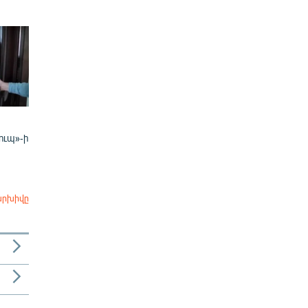
ուպ»-ի
արխիվը