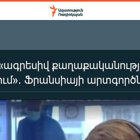
«ագրեսիվ քաղաքականությո
ւմ»․ Ֆրանսիայի արտգոր