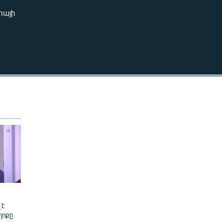
240p
իայի
EMBED
360p
480p
720p
480p
 է
ղոքը