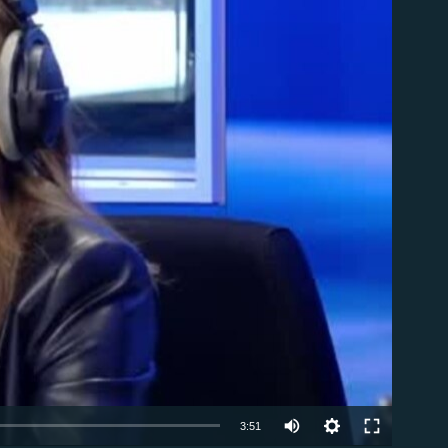
ble
Auto
3:51