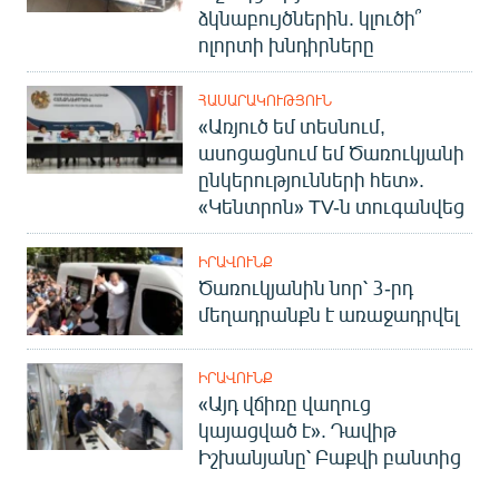
ձկնաբույծներին. կլուծի՞
ոլորտի խնդիրները
ՀԱՍԱՐԱԿՈՒԹՅՈՒՆ
«Առյուծ եմ տեսնում,
ասոցացնում եմ Ծառուկյանի
ընկերությունների հետ».
«Կենտրոն» TV-ն տուգանվեց
ԻՐԱՎՈՒՆՔ
Ծառուկյանին նոր՝ 3-րդ
մեղադրանքն է առաջադրվել
ԻՐԱՎՈՒՆՔ
«Այդ վճիռը վաղուց
կայացված է». Դավիթ
Իշխանյանը՝ Բաքվի բանտից