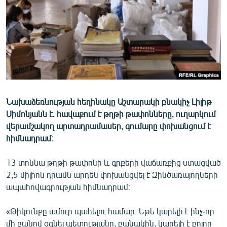
ՄԻՋԱԶԳԱՅԻՆ
ՄՇԱԿՈՒՅԹ
ՍՊՈՐՏ
ՄԵԿՆԱԲԱՆՈՒԹՅՈՒՆ
ՏՏ ԵՒ ԻՆՏԵՐՆԵՏ
ԿՈՐՈՆԱՎԻՐՈՒՍ
Նախաձեռնության հեղինակը Աշտարակի բնակիչ Լիլիթ
Սիմոնյանն է. հավաքում է թղթի թափոնները, ուղարկում
ԱՐԽԻՎ
վերամշակող արտադրամասեր, գումարը փոխանցում է
ՏԵՍԱՆՅՈՒԹԵՐ
հիմնադրամ։
ԲԱՆԱՎԵՃ
13 տոննա թղթի թափոնի և գրքերի վաճառքից ստացված
ՁԳՏԵԼՈՎ ԼԱՎԱԳՈՒՅՆԻՆ
2,5 միլիոն դրամն արդեն փոխանցվել է Զինծառայողների
ապահովագրության հիմնադրամ։
ՓՈԴՔԱՍԹ
«Թիկունքը ամուր պահելու համար։ Եթե կարելի է ինչ-որ
Հայերեն
մի բանով օգնել պետությանը, բանակին, կարելի է բոլոր