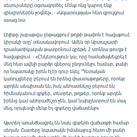
ռեսուրսները օգտագործել։ Մենք ոնց կարող ենք
English
զինվորներին չօգնել», - «Ազատության» հետ զրույցում
Русский
ասաց նա։
ՀԵՏԵՎԵՔ ՄԵԶ
Լիլիթը շաբաթվա ընթացքում թղթի թափոն է հավաքում,
կիրակի օրը՝ տեսակավորում։ Ամեն օր Արտաշատի
դրամատիկական թատրոնում գրեթե 2 տոննա թուղթ է
հավաքվում․ - «Ընկերություն կա, որը համաձայնեցրել է
մեզ հետ ավելի բարձր գներով ընդունելու համար, քանի
որ նպատակը իրեն էլ էր դուր եկել։ Պետական
«Ազատության» բոլոր կայքերը
կառույցները բերում են իրենց փաստաթղթերը, որոնք
արդեն անպիտան են, իսկ անհատները բերում են
հիմնականում գրքեր, տետրեր, թղթեր, որոնք արդեն
իրենց կամ անհրաժեշտ չեն, կամ նախընտրում են տալ
մեզ, որպեսզի մենք էդ գրքերը վաճառենք»։
Այստեղ առանձնացրել են նաև գրքերի վաճառքի համար
սեղան։ Շատերը նպատակն իմանալուց հետո մի քանի