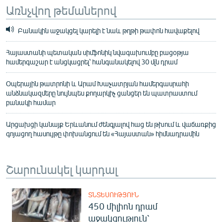
Առնչվող թեմաներով
Բանակին աջակցել կարելի է նաև թղթի թափոն հավաքելով
Հայաստանի պետական սիմֆոնիկ նվագախումբը բացօթյա
համերգաշար է անցկացրել՝ հանգանակելով 30 մլն դրամ
Օպերային թատրոնի և Արամ Խաչատրյան համերգասրահի
անձնակազմերը նույնպես քողարկիչ ցանցեր են պատրաստում
բանակի համար
Արցախցի կանայք Երևանում ժենգյալով հաց են թխում և վաճառքից
գոյացող հասույթը փոխանցում են «Հայաստան» հիմնադրամին
Շարունակել կարդալ
ՏՆՏԵՍՈՒԹՅՈՒՆ
450 միլիոն դրամ
աջակցություն՝