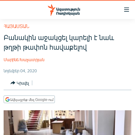
Մատչելիության
հղումներ
Անցնել
ՀԱՅԱՍՏԱՆ
հիմնական
ԱԶԱՏՈՒԹՅՈՒՆ TV
Բանակին աջակցել կարելի է նաև
բովանդակությանը
ՀԱՅԱՍՏԱՆ
Անցնել
թղթի թափոն հավաքելով
հիմնական
ՔԱՂԱՔԱԿԱՆ
մենյուին
Մարինե Խաչատրյան
ԸՆՏՐՈՒԹՅՈՒՆՆԵՐ 2026
Որոնում
նոյեմբեր 04, 2020
ԻՐԱՎՈՒՆՔ
Կիսվել
ՀԱՍԱՐԱԿՈՒԹՅՈՒՆ
ՏՆՏԵՍՈՒԹՅՈՒՆ
Ավելացրեք մեզ Google-ում
ՂԱՐԱԲԱՂ
ՊԱՏԵՐԱԶՄԻ 6 ՇԱԲԱԹՆԵՐԸ
ՏԱՐԱԾԱՇՐՋԱՆ