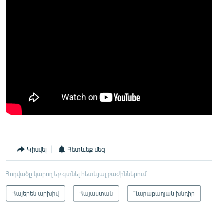
Կիսվել
Հետևեք մեզ
Հոդվածը կարող եք գտնել հետևյալ բաժիններում
Հայերեն արխիվ
Հայաստան
Ղարաբաղյան խնդիր