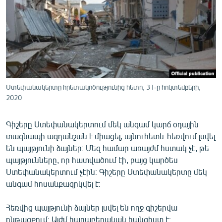
ՄԻՋԱԶԳԱՅԻՆ
ՄՇԱԿՈՒՅԹ
ՍՊՈՐՏ
ՄԵԿՆԱԲԱՆՈՒԹՅՈՒՆ
ՏՏ ԵՒ ԻՆՏԵՐՆԵՏ
Ստեփանակերտը հրետակոծությունից հետո, 31-ը հոկտեմբերի,
ԿՈՐՈՆԱՎԻՐՈՒՍ
2020
ԱՐԽԻՎ
Գիշերը Ստեփանակերտում մեկ անգամ կարճ օդային
ՏԵՍԱՆՅՈՒԹԵՐ
տագնապի ազդանշան է միացել, այնուհետև հեռվում լսվել
են պայթյունի ձայներ։ Մեզ համար առայժմ հստակ չէ, թե
ԲԱՆԱՎԵՃ
պայթյունները, որ հատվածում էի, բայց կարծես
ՁԳՏԵԼՈՎ ԼԱՎԱԳՈՒՅՆԻՆ
Ստեփանակերտում չէին։ Գիշերը Ստեփանակերտը մեկ
անգամ հոսանքազրկվել է։
ՓՈԴՔԱՍԹ
Հեռվից պայթյունի ձայներ լսվել են ողջ գիշերվա
Հայերեն
ընթացքում։ Այժմ հարաբերական հանգիստ է։