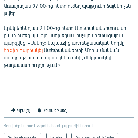
English
Առավոտյան 07։00-ից հետո ուժեղ պայթյունի ձայներ չեն
լսվել։
Русский
Երեկ երեկոյան 21։00-ից հետո Ստեփանակերտում մի
ՀԵՏԵՎԵՔ ՄԵԶ
քանի ուժեղ պայթյուններ եղան, ինչպես հետագայում
պարզվեց, «Սմերչ» կայանքից ադրբեջանական կողմը
հրթիռ է արձակել
Ստեփանակերտի Մոր և մանկան
առողջության պահպան կենտրոնի, մեկ բնակելի
թաղամասի ուղղությամբ։
«Ազատության» բոլոր կայքերը
Կիսվել
Հետևեք մեզ
Հոդվածը կարող եք գտնել հետևյալ բաժիններում
Հայերեն արխիվ
Լուրեր
Ղարաբաղյան խնդիր