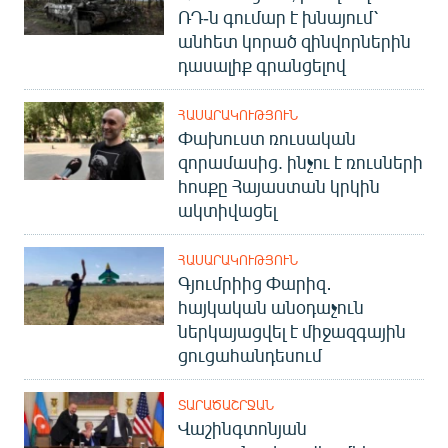
ՌԴ-ն գումար է խնայում՝
անհետ կորած զինվորներին
դասալիք գրանցելով
ՀԱՍԱՐԱԿՈՒԹՅՈՒՆ
Փախուստ ռուսական
զորամասից. ինչու է ռուսների
հոսքը Հայաստան կրկին
ակտիվացել
ՀԱՍԱՐԱԿՈՒԹՅՈՒՆ
Գյումրիից Փարիզ․
հայկական անօդաչուն
ներկայացվել է միջազգային
ցուցահանդեսում
ՏԱՐԱԾԱՇՐՋԱՆ
Վաշինգտոնյան