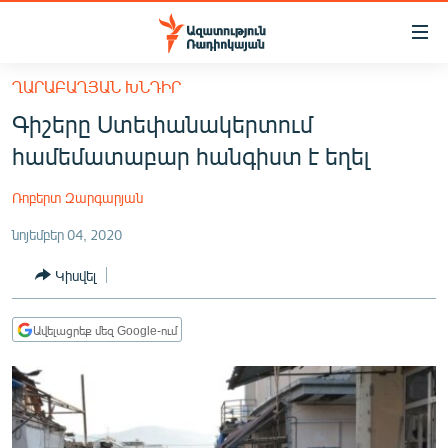
Մատչելիության
հղումներ
Անցնել
ՂԱՐԱԲԱՂՅԱՆ ԽՆԴԻՐ
հիմնական
ԱԶԱՏՈՒԹՅՈՒՆ TV
Գիշերը Ստեփանակերտում
բովանդակությանը
ՀԱՅԱՍՏԱՆ
Անցնել
համեմատաբար հանգիստ է եղել
հիմնական
ՔԱՂԱՔԱԿԱՆ
մենյուին
Ռոբերտ Զարգարյան
ԸՆՏՐՈՒԹՅՈՒՆՆԵՐ 2026
Որոնում
նոյեմբեր 04, 2020
ԻՐԱՎՈՒՆՔ
Կիսվել
ՀԱՍԱՐԱԿՈՒԹՅՈՒՆ
ՏՆՏԵՍՈՒԹՅՈՒՆ
Ավելացրեք մեզ Google-ում
ՂԱՐԱԲԱՂ
ՊԱՏԵՐԱԶՄԻ 6 ՇԱԲԱԹՆԵՐԸ
ՏԱՐԱԾԱՇՐՋԱՆ