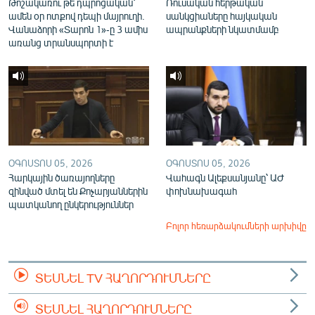
Թոշակառու թե դպրոցական՝
Ռուսական հերթական
ամեն օր ոտքով դեպի մայրուղի.
սանկցիաները հայկական
Վանաձորի «Տարոն 1»-ը 3 ամիս
ապրանքների նկատմամբ
առանց տրանսպորտի է
ՕԳՈՍՏՈՍ 05, 2026
ՕԳՈՍՏՈՍ 05, 2026
Հարկային ծառայողները
Վահագն Ալեքսանյանը՝ ԱԺ
զինված մտել են Քոչարյաններին
փոխնախագահ
պատկանող ընկերություններ
Բոլոր հեռարձակումների արխիվը
ՏԵՍՆԵԼ TV ՀԱՂՈՐԴՈՒՄՆԵՐԸ
ՏԵՍՆԵԼ ՀԱՂՈՐԴՈՒՄՆԵՐԸ