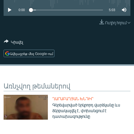
ՄԻՋԱԶԳԱՅԻՆ
0:00
5:03
ՄՇԱԿՈՒՅԹ
Ուղիղ հղում
ՍՊՈՐՏ
ՄԵԿՆԱԲԱՆՈՒԹՅՈՒՆ
Կիսվել
ՏՏ ԵՒ ԻՆՏԵՐՆԵՏ
Ավելացրեք մեզ Google-ում
ԿՈՐՈՆԱՎԻՐՈՒՍ
ԱՐԽԻՎ
ՏԵՍԱՆՅՈՒԹԵՐ
Առնչվող թեմաներով
ԲԱՆԱՎԵՃ
ՂԱՐԱԲԱՂՅԱՆ ԽՆԴԻՐ
ՁԳՏԵԼՈՎ ԼԱՎԱԳՈՒՅՆԻՆ
Գերեվարված երկրորդ վարձկանը ևս
ձերբակալվել է, փոխանցում է
ՓՈԴՔԱՍԹ
դատախազությունը
Հայերեն