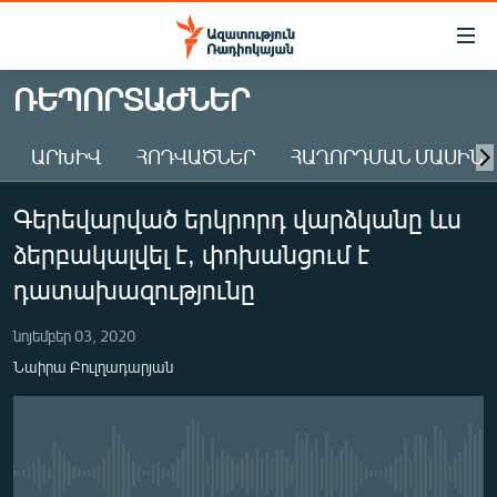
Մատչելիության
հղումներ
Անցնել
ՌԵՊՈՐՏԱԺՆԵՐ
հիմնական
ԱԶԱՏՈՒԹՅՈՒՆ TV
բովանդակությանը
ԱՐԽԻՎ
ՀՈԴՎԱԾՆԵՐ
ՀԱՂՈՐԴՄԱՆ ՄԱՍԻՆ
ՀԱՅԱՍՏԱՆ
Անցնել
հիմնական
ՔԱՂԱՔԱԿԱՆ
Գերեվարված երկրորդ վարձկանը ևս
մենյուին
ԸՆՏՐՈՒԹՅՈՒՆՆԵՐ 2026
Որոնում
ձերբակալվել է, փոխանցում է
ԻՐԱՎՈՒՆՔ
դատախազությունը
ՀԱՍԱՐԱԿՈՒԹՅՈՒՆ
նոյեմբեր 03, 2020
ՏՆՏԵՍՈՒԹՅՈՒՆ
Նաիրա Բուլղադարյան
ՂԱՐԱԲԱՂ
ՊԱՏԵՐԱԶՄԻ 6 ՇԱԲԱԹՆԵՐԸ
ՏԱՐԱԾԱՇՐՋԱՆ
No media source currently available