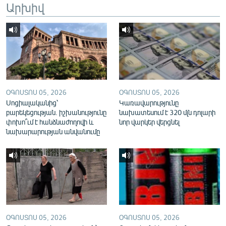
Արխիվ
English
Русский
ՀԵՏԵՎԵՔ ՄԵԶ
ՕԳՈՍՏՈՍ 05, 2026
ՕԳՈՍՏՈՍ 05, 2026
Սոցիալականից՝
Կառավարությունը
բարեկեցության. իշխանությունը
նախատեսում է 320 մլն դոլարի
փոխո՞ւմ է հանձնաժողովի և
նոր վարկեր վերցնել
«Ազատության» բոլոր կայքերը
նախարարության անվանումը
ՕԳՈՍՏՈՍ 05, 2026
ՕԳՈՍՏՈՍ 05, 2026