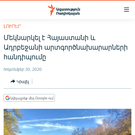
Մատչելիության
հղումներ
Անցնել
ԼՈՒՐԵՐ
հիմնական
ԱԶԱՏՈՒԹՅՈՒՆ TV
Մեկնարկել է Հայաստանի և
բովանդակությանը
ՀԱՅԱՍՏԱՆ
Անցնել
Ադրբեջանի արտգործնախարարների
հիմնական
ՔԱՂԱՔԱԿԱՆ
հանդիպումը
մենյուին
ԸՆՏՐՈՒԹՅՈՒՆՆԵՐ 2026
Որոնում
հոկտեմբեր 30, 2020
ԻՐԱՎՈՒՆՔ
Կիսվել
ՀԱՍԱՐԱԿՈՒԹՅՈՒՆ
ՏՆՏԵՍՈՒԹՅՈՒՆ
Ավելացրեք մեզ Google-ում
ՂԱՐԱԲԱՂ
ՊԱՏԵՐԱԶՄԻ 6 ՇԱԲԱԹՆԵՐԸ
ՏԱՐԱԾԱՇՐՋԱՆ