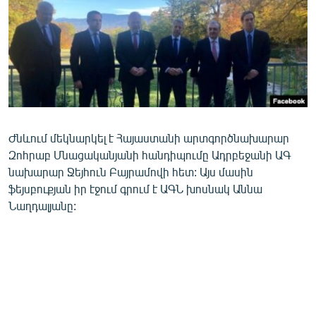
ՄԻՋԱԶԳԱՅԻՆ
ՄՇԱԿՈՒՅԹ
ՍՊՈՐՏ
ՄԵԿՆԱԲԱՆՈՒԹՅՈՒՆ
ՏՏ ԵՒ ԻՆՏԵՐՆԵՏ
Ժնևում մեկնարկել է Հայաստանի արտգործնախարար
ԿՈՐՈՆԱՎԻՐՈՒՍ
Զոհրաբ Մնացականյանի հանդիպումը Ադրբեջանի ԱԳ
ԱՐԽԻՎ
նախարար Ջեյհուն Բայրամովի հետ: Այս մասին
ֆեյսբուքյան իր էջում գրում է ԱԳՆ խոսնակ Աննա
ՏԵՍԱՆՅՈՒԹԵՐ
Նաղդալյանը:
ԲԱՆԱՎԵՃ
ՁԳՏԵԼՈՎ ԼԱՎԱԳՈՒՅՆԻՆ
ՓՈԴՔԱՍԹ
Հայերեն