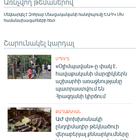
Առնչվող թեմաներով
Մեկնարկել է Զոհրաբ Մնացականյանի հանդիպումը ԵԱՀԿ ՄԽ
համանախագահների հետ
Շարունակել կարդալ
ՍՊՈՐՏ
«Օլիմպավան»-ը փակ է.
հավաքականի մարզիկներն
աշխարհի առաջնությանը
պատրաստվում են
Հրազդանի կիրճում
ՔԱՂԱՔԱԿԱՆ
ԱԺ փոխխոսնակի
ընդդիմադիր թեկնածուի
վերաբերյալ քննարկումները