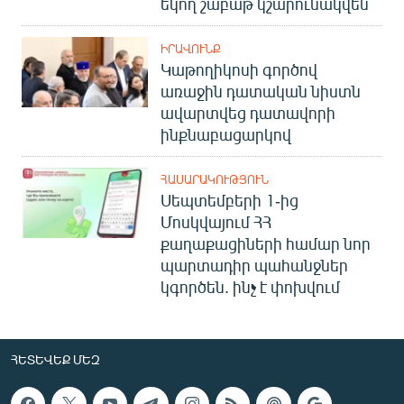
եկող շաբաթ կշարունակվեն
ԻՐԱՎՈՒՆՔ
Կաթողիկոսի գործով
առաջին դատական նիստն
ավարտվեց դատավորի
ինքնաբացարկով
ՀԱՍԱՐԱԿՈՒԹՅՈՒՆ
Սեպտեմբերի 1-ից
Մոսկվայում ՀՀ
քաղաքացիների համար նոր
պարտադիր պահանջներ
կգործեն. ինչ է փոխվում
ՀԵՏԵՎԵՔ ՄԵԶ