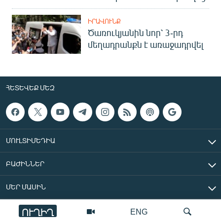
ԻՐԱՎՈՒՆՔ
Ծառուկյանին նոր՝ 3-րդ
մեղադրանքն է առաջադրվել
ՀԵՏԵՎԵՔ ՄԵԶ
ՄՈՒԼՏԻՄԵԴԻԱ
ԲԱԺԻՆՆԵՐ
ՄԵՐ ՄԱՍԻՆ
ՈՒՂԻՂ
ENG
«Ազատ Եվրոպա/Ազատություն» ռադիոկայան © 2026