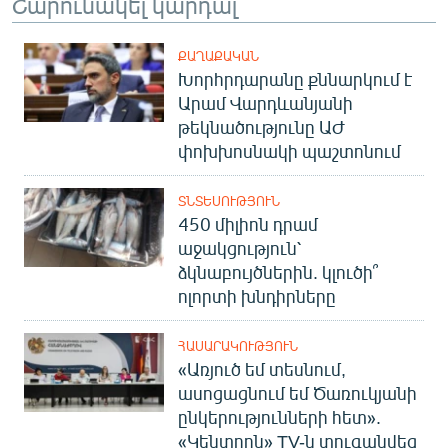
Շարունակել կարդալ
ՔԱՂԱՔԱԿԱՆ
Խորհրդարանը քննարկում է
Արամ Վարդևանյանի
թեկնածությունը ԱԺ
փոխխոսնակի պաշտոնում
ՏՆՏԵՍՈՒԹՅՈՒՆ
450 միլիոն դրամ
աջակցություն՝
ձկնաբույծներին. կլուծի՞
ոլորտի խնդիրները
ՀԱՍԱՐԱԿՈՒԹՅՈՒՆ
«Առյուծ եմ տեսնում,
ասոցացնում եմ Ծառուկյանի
ընկերությունների հետ».
«Կենտրոն» TV-ն տուգանվեց