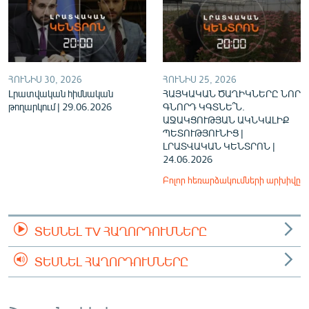
ՀՈՒՆԻՍ 30, 2026
ՀՈՒՆԻՍ 25, 2026
Լրատվական հիմնական
ՀԱՅԿԱԿԱՆ ԾԱՂԻԿՆԵՐԸ ՆՈՐ
թողարկում | 29.06.2026
ԳՆՈՐԴ ԿԳՏՆԵ՞Ն.
ԱՋԱԿՑՈՒԹՅԱՆ ԱԿՆԿԱԼԻՔ
ՊԵՏՈՒԹՅՈՒՆԻՑ |
ԼՐԱՏՎԱԿԱՆ ԿԵՆՏՐՈՆ |
24.06.2026
Բոլոր հեռարձակումների արխիվը
ՏԵՍՆԵԼ TV ՀԱՂՈՐԴՈՒՄՆԵՐԸ
ՏԵՍՆԵԼ ՀԱՂՈՐԴՈՒՄՆԵՐԸ