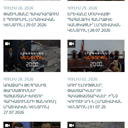
English
ՀՈՒԼԻՍ 30, 2026
ՀՈՒԼԻՍ 29, 2026
ՓԱՇԻՆՅԱՆԸ ՀԱԿԱԴԱՐՁՈՒՄ
ԵՐԵՎԱՆԸ ՄՈՍԿՎԱՅԻ
Русский
Է ՊՈՒՏԻՆԻՆ | ԼՐԱՏՎԱԿԱՆ
ՊԱՀԱՆՋՈՎ ՀԱՆՐԱՔՎԵ
ԿԵՆՏՐՈՆ | 29.07.2026
ԿԱՆՑԿԱՑՆԻ՞ | ԼՐԱՏՎԱԿԱՆ
ԿԵՆՏՐՈՆ | 28.07.2026
ՀԵՏԵՎԵՔ ՄԵԶ
«Ազատության» բոլոր կայքերը
ՀՈՒԼԻՍ 28, 2026
ՀՈՒԼԻՍ 02, 2026
ԱՌԱՋԱՐԿ ԹԵՀՐԱՆԻՑ,
ՍՈՒՐ ԵԼՈՒՅԹՆԵՐ,
ԹԱՐՄԱՑՈՒՄՆԵՐ
ՓԱՍՏԱՐԿՆԵՐ ՈՒ
ՀԱՅԱՍՏԱՆԻ ԽՈՇՈՐ
ՀԱԿԱՓԱՍՏԱՐԿՆԵՐ. Ի՞ՆՉ
ՀԱՐԿԱՏՈՒՆԵՐԻ ՑԱՆԿՈՒՄ |
ԿՈՐՈՇԻ ՍԴ-Ն | ԼՐԱՏՎԱԿԱՆ
ԼՐԱՏՎԱԿԱՆ ԿԵՆՏՐՈՆ|
ԿԵՆՏՐՈՆ | 01.07.26
27.07.2026