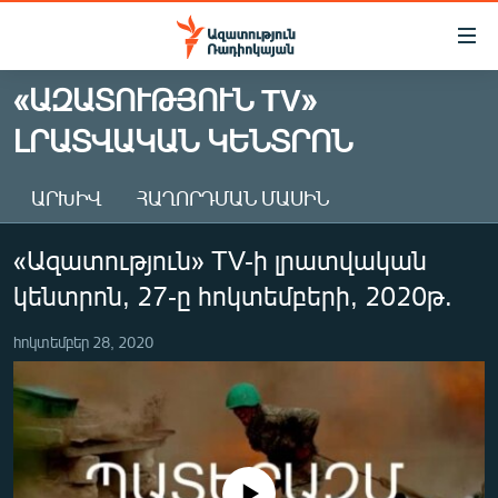
Մատչելիության
հղումներ
Անցնել
«ԱԶԱՏՈՒԹՅՈՒՆ TV»
հիմնական
ԱԶԱՏՈՒԹՅՈՒՆ TV
ԼՐԱՏՎԱԿԱՆ ԿԵՆՏՐՈՆ
բովանդակությանը
ՀԱՅԱՍՏԱՆ
Անցնել
հիմնական
ՔԱՂԱՔԱԿԱՆ
ԱՐԽԻՎ
ՀԱՂՈՐԴՄԱՆ ՄԱՍԻՆ
մենյուին
ԸՆՏՐՈՒԹՅՈՒՆՆԵՐ 2026
Որոնում
«Ազատություն» TV-ի լրատվական
ԻՐԱՎՈՒՆՔ
կենտրոն, 27-ը հոկտեմբերի, 2020թ.
ՀԱՍԱՐԱԿՈՒԹՅՈՒՆ
հոկտեմբեր 28, 2020
ՏՆՏԵՍՈՒԹՅՈՒՆ
ՂԱՐԱԲԱՂ
ՊԱՏԵՐԱԶՄԻ 6 ՇԱԲԱԹՆԵՐԸ
ՏԱՐԱԾԱՇՐՋԱՆ
No media source currently available