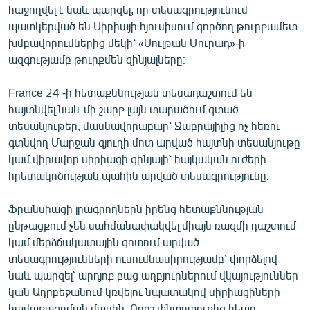
հաջողվել է նաև պարզել, որ տեսագրությունում
պատկերված են Սիրիայի հյուսիսում գործող թուրքամետ
խմբավորումներից մեկի՝ «Սուլթան Մուրադ»-ի
ազգությամբ թուրքմեն զինյալները։
France 24 -ի հետաքննության տեսադաշտում են
հայտնվել նաև մի շարք լայն տարածում գտած
տեսանյութեր, մասնավորաբար՝ Ջաբրայիլից ոչ հեռու
գտնվող Մարջան գյուղի մոտ արված հայտնի տեսանյութը
կամ վիրավոր սիրիացի զինյալի՝ հայկական ուժերի
հրետակոծության պահին արված տեսագրությունը։
Ֆրանսիացի լրագրողներն իրենց հետաքննության
ընթացքում չեն սահմանափակվել միայն ռազմի դաշտում
կամ մերձճակատային գոտում արված
տեսագրությունների ուսումնասիրությամբ՝ փորձելով
նաև պարզել՝ արդյոք բաց աղբյուրներում վկայություններ
կան Ադրբեջանում կռվելու նպատակով սիրիացիների
հավաքագրման մասին։ Որոշ փնտրտուքից հետո