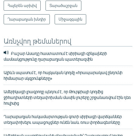
Հայերեն արխիվ
Տարածաշրջան
Ղարաբաղյան խնդիր
Միջազգային
Առնչվող թեմաներով
Բաշար Ասադը հաստատում է սիրիացի զինյալների
մասնակցությունը ղարաբաղյան պատերազմին
Ալիևն սպասում է, որ հայկական կողմը «հրապարակավ ընդունի
հիմնարար սկզբունքները»
Ամերիկացի լրագրողը պնդում է, որ Թուրքիայի կողմից
ջիհադիստների տեղափոխման մասին լուրերը շրջանառվում էին դեռ
հուլիսից
Ղարաբաղյան հակամարտության գոտի սիրիացի վարձկաններ
տեղափոխելու ապացույցներ ունեն նաև ռուս փորձագետները
Ամերիկյան պարբերականի գնահատմամբ՝ Ղարաբաղում կռվող