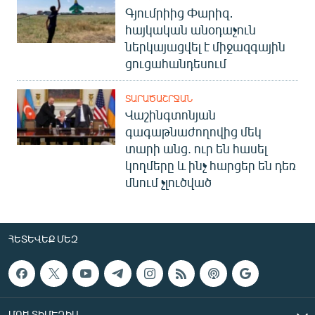
Գյումրիից Փարիզ․
հայկական անօդաչուն
ներկայացվել է միջազգային
ցուցահանդեսում
ՏԱՐԱԾԱՇՐՋԱՆ
Վաշինգտոնյան
գագաթնաժողովից մեկ
տարի անց. ուր են հասել
կողմերը և ինչ հարցեր են դեռ
մնում չլուծված
ՀԵՏԵՎԵՔ ՄԵԶ
ՄՈՒԼՏԻՄԵԴԻԱ