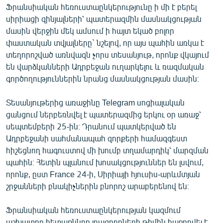
Ֆրանսիական հեռուստաընկերությունը ի մի է բերել
English
սիրիացի զինյալների՝ պատերազմին մասնակցության
Русский
մասին վերջին մեկ ամսում ի հայտ եկած բոլոր
փաստական տվյալները` նշելով, որ այս պահին առկա է
ՀԵՏԵՎԵՔ ՄԵԶ
տեղորոշված առնվազն չորս տեսանյութ, որոնք վկայում
են վարձկանների Ադրբեջան ուղարկելու և ռազմական
գործողություններին նրանց մասնակցության մասին։
Տեսանյութերից առաջինը Telegram սոցիալական
ցանցում ներբեռնվել է պատերազմից երկու օր առաջ՝
«Ազատության» բոլոր կայքերը
սեպտեմբերի 25-ին։ Դրանում պատկերված են
Ադրբեջանի սահմանապահ զորքերի համազգեստ
հիշեցնող հագուստով մի խումբ տղամարդիկ՝ մարզման
պահին։ Հետին պլանում խոսակցություններ են լսվում,
որոնք, ըստ France 24-ի, Սիրիայի հյուսիս-արևմտյան
շրջանների բնակիչներին բնորոշ արաբերենով են։
Ֆրանսիական հեռուստաընկերության կազմում
աշխատող հետաքննող լրագրողների թիմին հաջողվել է