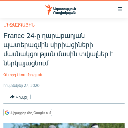
Մատչելիության
հղումներ
Անցնել
ՄԻՋԱԶԳԱՅԻՆ
հիմնական
ԱԶԱՏՈՒԹՅՈՒՆ TV
France 24-ը ղարաբաղյան
բովանդակությանը
ՀԱՅԱՍՏԱՆ
Անցնել
պատերազմին սիրիացիների
հիմնական
ՔԱՂԱՔԱԿԱՆ
մասնակցության մասին տվյալներ է
մենյուին
ԸՆՏՐՈՒԹՅՈՒՆՆԵՐ 2026
ներկայացնում
Որոնում
ԻՐԱՎՈՒՆՔ
Գեւորգ Ստամբոլցյան
ՀԱՍԱՐԱԿՈՒԹՅՈՒՆ
հոկտեմբեր 27, 2020
ՏՆՏԵՍՈՒԹՅՈՒՆ
Կիսվել
ՂԱՐԱԲԱՂ
ՊԱՏԵՐԱԶՄԻ 6 ՇԱԲԱԹՆԵՐԸ
Ավելացրեք մեզ Google-ում
ՏԱՐԱԾԱՇՐՋԱՆ