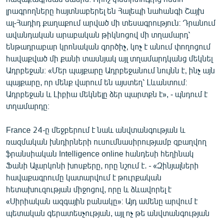
լրագրողները հայտնաբերել են Հալեպի նահանգի Շայխ
ալ-Հադիդ քաղաքում արված մի տեսագրություն։ Դրանում
ավանդական արաբական թիկնոցով մի տղամարդ՝
ենթադրաբար կրոնական գործիչ, կոչ է անում փողոցում
հավաքված մի քանի տասնյակ այլ տղամարդկանց մեկնել
Ադրբեջան։ «Մեր պայքարը Ադրբեջանում նույնն է, ինչ այն
պայքարը, որ մենք վարում են այստեղ՝ Լևանտում։
Ադրբեջան և Լիբիա մեկնելը ձեր պարտքն է», - պնդում է
տղամարդը։
France 24-ը մեջբերում է նաև անվտանգության և
ռազմական խնդիրների ուսումնասիրությամբ զբաղվող
ֆրանսիական Intelligence online հանդեսի հեղինակ
Ֆանի Ալարկոնի խոսքերը, որը նշում է. - «Զինյալների
հավաքագրումը կատարվում է թուրքական
հետախուզության միջոցով, որը և ձևավորել է
«Սիրիական ազգային բանակը»։ Այդ ամենը արվում է
պետական գերատեսչության, այլ ոչ թե անվտանգության