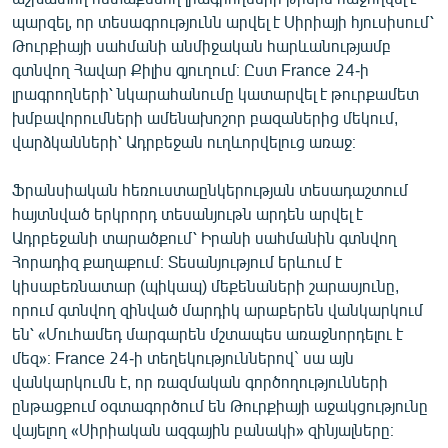
պարզել, որ տեսագրությունն արվել է Սիրիայի հյուսիսում՝
Թուրքիայի սահմանի անմիջական հարևանությամբ
գտնվող Հավար Քիլիս գյուղում։ Ըստ France 24-ի
լրագրողների՝ նկարահանումը կատարվել է թուրքամետ
խմբավորումների ամենախոշոր բազաներից մեկում,
վարձկանների՝ Ադրբեջան ուղևորվելուց առաջ։
Ֆրանսիական հեռուստաընկերության տեսադաշտում
հայտնված երկրորդ տեսանյութն արդեն արվել է
Ադրբեջանի տարածքում՝ Իրանի սահմանին գտնվող
Հորադիզ քաղաքում։ Տեսանյությում երևում է
կիսաբեռնատար (պիկապ) մեքենաների շարասյունը,
որում գտնվող զինված մարդիկ արաբերեն վանկարկում
են՝ «Մուհամեդ մարգարեն մշտապես առաջնորդելու է
մեզ»։ France 24-ի տեղեկություններով` սա այն
վանկարկումն է, որ ռազմական գործողությունների
ընթացքում օգտագործում են Թուրքիայի աջակցությունը
վայելող «Սիրիական ազգային բանակի» զինյալները։