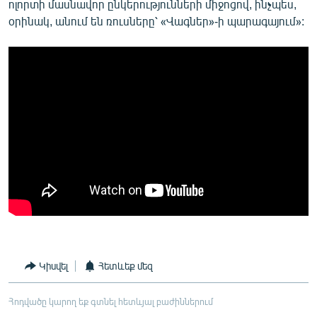
ոլորտի մասնավոր ընկերությունների միջոցով, ինչպես,
օրինակ, անում են ռուսները՝ «Վագներ»-ի պարագայում»:
Կիսվել
Հետևեք մեզ
Հոդվածը կարող եք գտնել հետևյալ բաժիններում