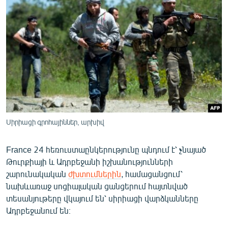
ՄԻՋԱԶԳԱՅԻՆ
ՄՇԱԿՈՒՅԹ
ՍՊՈՐՏ
ՄԵԿՆԱԲԱՆՈՒԹՅՈՒՆ
ՏՏ ԵՒ ԻՆՏԵՐՆԵՏ
ԿՈՐՈՆԱՎԻՐՈՒՍ
ԱՐԽԻՎ
Սիրիացի գրոհայիններ, արխիվ
ՏԵՍԱՆՅՈՒԹԵՐ
France 24 հեռուստաընկերությունը պնդում է՝ չնայած
ԲԱՆԱՎԵՃ
Թուրքիայի և Ադրբեջանի իշխանությունների
ՁԳՏԵԼՈՎ ԼԱՎԱԳՈՒՅՆԻՆ
շարունակական
ժխտումներին
, համացանցում՝
նախևառաջ սոցիալական ցանցերում հայտնված
ՓՈԴՔԱՍԹ
տեսանյութերը վկայում են՝ սիրիացի վարձկանները
Ադրբեջանում են։
Հայերեն