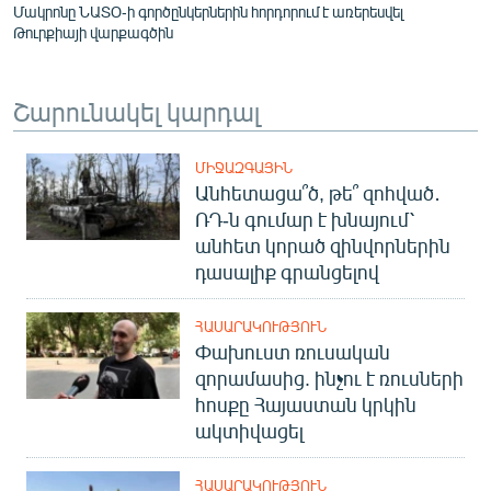
Մակրոնը ՆԱՏՕ-ի գործընկերներին հորդորում է առերեսվել
Թուրքիայի վարքագծին
Շարունակել կարդալ
ՄԻՋԱԶԳԱՅԻՆ
Անհետացա՞ծ, թե՞ զոհված․
ՌԴ-ն գումար է խնայում՝
անհետ կորած զինվորներին
դասալիք գրանցելով
ՀԱՍԱՐԱԿՈՒԹՅՈՒՆ
Փախուստ ռուսական
զորամասից. ինչու է ռուսների
հոսքը Հայաստան կրկին
ակտիվացել
ՀԱՍԱՐԱԿՈՒԹՅՈՒՆ