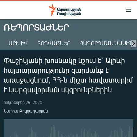
Մատչելիության
հղումներ
Անցնել
ՌԵՊՈՐՏԱԺՆԵՐ
հիմնական
ԱԶԱՏՈՒԹՅՈՒՆ TV
բովանդակությանը
ԱՐԽԻՎ
ՀՈԴՎԱԾՆԵՐ
ՀԱՂՈՐԴՄԱՆ ՄԱՍԻՆ
ՀԱՅԱՍՏԱՆ
Անցնել
հիմնական
ՔԱՂԱՔԱԿԱՆ
Փաշինյանի խոսնակը նշում է` Ալիևի
մենյուին
ԸՆՏՐՈՒԹՅՈՒՆՆԵՐ 2026
Որոնում
հայտարարությունը զարմանք է
ԻՐԱՎՈՒՆՔ
առաջացնում, ՀՀ-ն միշտ հավատարիմ
ՀԱՍԱՐԱԿՈՒԹՅՈՒՆ
է կարգավորման սկզբունքներին
ՏՆՏԵՍՈՒԹՅՈՒՆ
հոկտեմբեր 25, 2020
ՂԱՐԱԲԱՂ
Նաիրա Բուլղադարյան
ՊԱՏԵՐԱԶՄԻ 6 ՇԱԲԱԹՆԵՐԸ
ՏԱՐԱԾԱՇՐՋԱՆ