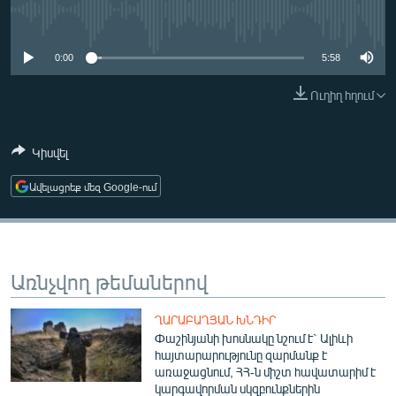
ՄԻՋԱԶԳԱՅԻՆ
No media source currently available
ՄՇԱԿՈՒՅԹ
0:00
5:58
ՍՊՈՐՏ
Ուղիղ հղում
ՄԵԿՆԱԲԱՆՈՒԹՅՈՒՆ
ՏՏ ԵՒ ԻՆՏԵՐՆԵՏ
Կիսվել
ԿՈՐՈՆԱՎԻՐՈՒՍ
Ավելացրեք մեզ Google-ում
ԱՐԽԻՎ
ՏԵՍԱՆՅՈՒԹԵՐ
ԲԱՆԱՎԵՃ
Առնչվող թեմաներով
ՁԳՏԵԼՈՎ ԼԱՎԱԳՈՒՅՆԻՆ
ՂԱՐԱԲԱՂՅԱՆ ԽՆԴԻՐ
ՓՈԴՔԱՍԹ
Փաշինյանի խոսնակը նշում է` Ալիևի
հայտարարությունը զարմանք է
առաջացնում, ՀՀ-ն միշտ հավատարիմ է
Հայերեն
կարգավորման սկզբունքներին