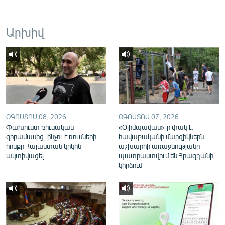
English
Русский
Արխիվ
ՀԵՏԵՎԵՔ ՄԵԶ
ՕԳՈՍՏՈՍ 08, 2026
ՕԳՈՍՏՈՍ 07, 2026
«Ազատության» բոլոր կայքերը
Փախուստ ռուսական
«Օլիմպավան»-ը փակ է.
զորամասից. ինչու է ռուսների
հավաքականի մարզիկներն
հոսքը Հայաստան կրկին
աշխարհի առաջնությանը
ակտիվացել
պատրաստվում են Հրազդանի
կիրճում