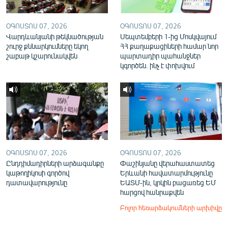
ՕԳՈՍՏՈՍ 07, 2026
ՕԳՈՍՏՈՍ 07, 2026
Վարդևանյանի թեկնածության
Սեպտեմբերի 1-ից Մոսկվայում
շուրջ քննարկումները եկող
ՀՀ քաղաքացիների համար նոր
շաբաթ կշարունակվեն
պարտադիր պահանջներ
կգործեն. ինչ է փոխվում
ՕԳՈՍՏՈՍ 07, 2026
ՕԳՈՍՏՈՍ 07, 2026
Ընդդիմադիրների արձագանքը
Փաշինյանը վերահաստատեց
կաթողիկոսի գործով
Երևանի հավատարմությունը
դատավարությունը
ԵԱՏՄ-ին, կրկին բացառեց ԵՄ
հարցով հանրաքվեն
Բոլոր հեռարձակումների արխիվը