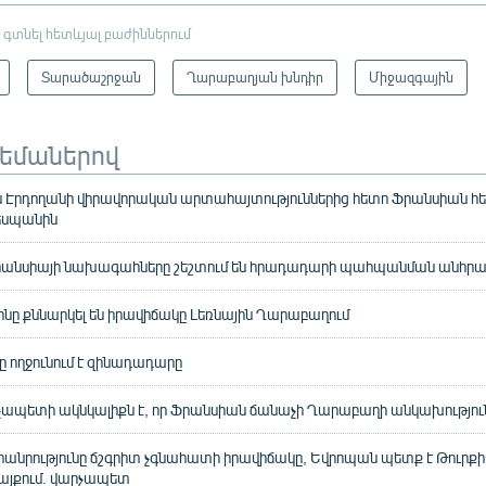
 գտնել հետևյալ բաժիններում
Տարածաշրջան
Ղարաբաղյան խնդիր
Միջազգային
թեմաներով
 Էրդողանի վիրավորական արտահայտություններից հետո Ֆրանսիան հետ
դեսպանին
անսիայի նախագահները շեշտում են հրադադարի պահպանման անհրաժ
ոնը քննարկել են իրավիճակը Լեռնային Ղարաբաղում
ը ողջունում է զինադադարը
ապետի ակնկալիքն է, որ Ֆրանսիան ճանաչի Ղարաբաղի անկախությու
հանրությունը ճշգրիտ չգնահատի իրավիճակը, Եվրոպան պետք է Թուրք
այքում. վարչապետ