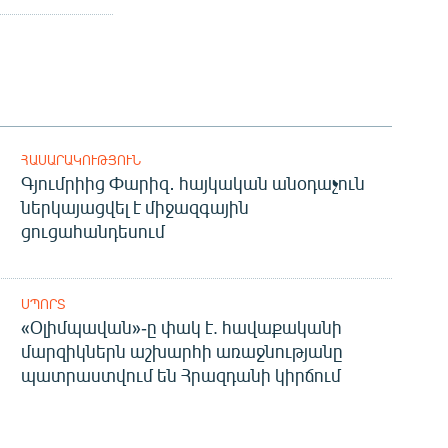
ՀԱՍԱՐԱԿՈՒԹՅՈՒՆ
Գյումրիից Փարիզ․ հայկական անօդաչուն
ներկայացվել է միջազգային
ցուցահանդեսում
ՍՊՈՐՏ
«Օլիմպավան»-ը փակ է. հավաքականի
մարզիկներն աշխարհի առաջնությանը
պատրաստվում են Հրազդանի կիրճում