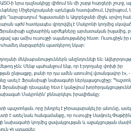
ՏՕ-ի նրա դաշնակիցը վիճում են մի շարք հարցերի շուրջ, այ
ւնքները Միջերկրականի արևելյան հատվածում, Լիբիայում, 
ային Ղարաբաղում Հայաստանի և Ադրբեջանի միջև սրվող հ
նկարան այժմ հատկապես վրդովվել է Մակրոնի կողմից սկսվա
Ֆրանսիայի աշխարհիկ արժեքները արմատական իսլամից, բ
ցավ այս ամիս ուսուցչի սպանությանից հետո։ Ուսուցիչն ի
 Մուհամեդ մարգարեին պատկերող նկար:
ղանի մեկնաբանություններն անընդունելի են: Ավելորդությո
մեթոդ չեն: Մենք պահանջում ենք, որ Էրդողանը փոխի իր
յան ընթացքը, քանի որ դա ամեն առումով վտանգավոր է», 
նը ասել է Ֆրանսիայի նախագահի ներկայացուցիչը: Պաշտոնյա
մ Ֆրանսիայի դեսպանը հետ է կանչվում խորհրդակցություն
 նախագահ Մակրոնին՝ քննարկելու իրավիճակը:
տի պաշտոնյան, որը խնդրել է չհրապարակել իր անունը, ասել 
ի է առել նաև հանգամանքը, որ ուսուցիչ Սամյուել Փաթիին
յի նախագահի կողմից ցավակցության և աջակցության մասի
ուն չի ստացվել: