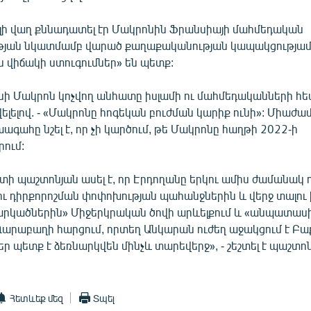
լի վաղ քննադատել էր Մակրոնին Ֆրանսիայի մահմեդական
յան նկատմամբ վարած քաղաքականության կապակցությամբ՝
 վիճակի ստուգումներ» են պետք:
ւնի Մակրոն կոչվող անհատը իսլամի ու մահմեդականների հետ»
ելելով. - «Մակրոնը հոգեկան բուժման կարիք ունի»: Միաժա
ագահը նշել է, որ չի կարծում, թե Մակրոնը հաղթի 2022-ի
րում:
տի պաշտոնյան ասել է, որ Էրդողանը երկու ամիս ժամանակ 
 դիրքորոշման փոփոխության պահանջներին և վերջ տալու 
արկածներին» Միջերկրական ծովի արևելքում և «անպատա
արաբաղի հարցում, որտեղ Անկարան ուժեղ աջակցում է Բա
ր պետք է ձեռնարկվեն մինչև տարեվերջ», - շեշտել է պաշտոն
Հետևեք մեզ
Տպել