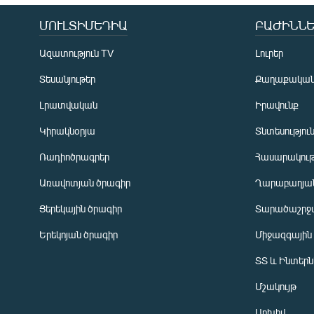
ՄՈՒԼՏԻՄԵԴԻԱ
ԲԱԺԻՆՆԵ
Ազատություն TV
Լուրեր
Տեսանյութեր
Քաղաքակա
Լրատվական
Իրավունք
Կիրակնօրյա
Տնտեսությու
Ռադիոծրագրեր
Հասարակութ
Առավոտյան ծրագիր
Ղարաբաղյան
Ցերեկային ծրագիր
Տարածաշրջ
Հայերեն
Երեկոյան ծրագիր
Միջազգային
English
ՏՏ և Ինտեր
Русский
Մշակույթ
ՀԵՏԵՎԵՔ ՄԵԶ
Արխիվ