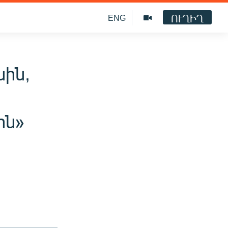
ՈՒՂԻՂ
ENG
նին,
ին»