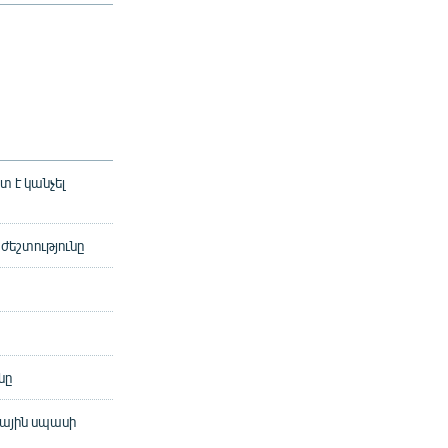
 է կանչել
եշտությունը
նը
իային սպասի