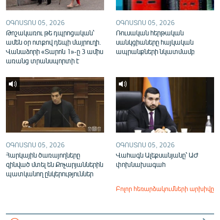
ՕԳՈՍՏՈՍ 05, 2026
ՕԳՈՍՏՈՍ 05, 2026
Թոշակառու թե դպրոցական՝
Ռուսական հերթական
ամեն օր ոտքով դեպի մայրուղի.
սանկցիաները հայկական
Վանաձորի «Տարոն 1»-ը 3 ամիս
ապրանքների նկատմամբ
առանց տրանսպորտի է
ՕԳՈՍՏՈՍ 05, 2026
ՕԳՈՍՏՈՍ 05, 2026
Հարկային ծառայողները
Վահագն Ալեքսանյանը՝ ԱԺ
զինված մտել են Քոչարյաններին
փոխնախագահ
պատկանող ընկերություններ
Բոլոր հեռարձակումների արխիվը