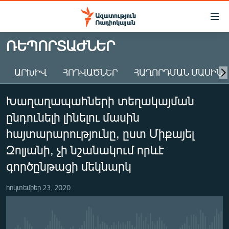
Մատչելիության
հղումներ
Անցնել
ՌԵՊՈՐՏԱԺՆԵՐ
հիմնական
ԱԶԱՏՈՒԹՅՈՒՆ TV
բովանդակությանը
ԱՐԽԻՎ
ՀՈԴՎԱԾՆԵՐ
ՀԱՂՈՐԴՄԱՆ ՄԱՍԻՆ
ՀԱՅԱՍՏԱՆ
Անցնել
հիմնական
ՔԱՂԱՔԱԿԱՆ
Խաղաղապահների տեղակայման
մենյուին
ԸՆՏՐՈՒԹՅՈՒՆՆԵՐ 2026
Որոնում
ընդունելի լինելու մասին
ԻՐԱՎՈՒՆՔ
հայտարարությունը, ըստ Միքայել
ՀԱՍԱՐԱԿՈՒԹՅՈՒՆ
Զոլյանի, չի նշանակում որևէ
գործընթացի մեկնարկ
ՏՆՏԵՍՈՒԹՅՈՒՆ
ՂԱՐԱԲԱՂ
հոկտեմբեր 23, 2020
ՊԱՏԵՐԱԶՄԻ 6 ՇԱԲԱԹՆԵՐԸ
ՏԱՐԱԾԱՇՐՋԱՆ