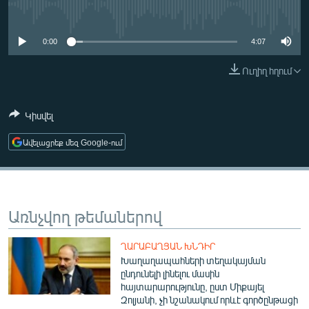
ՄԻՋԱԶԳԱՅԻՆ
No media source currently available
ՄՇԱԿՈՒՅԹ
0:00
4:07
ՍՊՈՐՏ
Ուղիղ հղում
ՄԵԿՆԱԲԱՆՈՒԹՅՈՒՆ
ՏՏ ԵՒ ԻՆՏԵՐՆԵՏ
Կիսվել
ԿՈՐՈՆԱՎԻՐՈՒՍ
Ավելացրեք մեզ Google-ում
ԱՐԽԻՎ
ՏԵՍԱՆՅՈՒԹԵՐ
ԲԱՆԱՎԵՃ
Առնչվող թեմաներով
ՁԳՏԵԼՈՎ ԼԱՎԱԳՈՒՅՆԻՆ
ՂԱՐԱԲԱՂՅԱՆ ԽՆԴԻՐ
ՓՈԴՔԱՍԹ
Խաղաղապահների տեղակայման
ընդունելի լինելու մասին
հայտարարությունը, ըստ Միքայել
Հայերեն
Զոլյանի, չի նշանակում որևէ գործընթացի