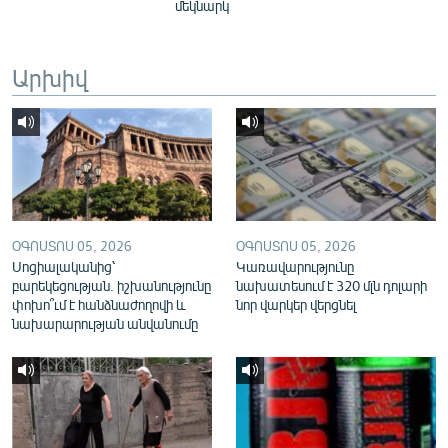
մեկնարկ
English
Русский
Արխիվ
ՀԵՏԵՎԵՔ ՄԵԶ
«Ազատության» բոլոր կայքերը
ՕԳՈՍՏՈՍ 05, 2026
ՕԳՈՍՏՈՍ 05, 2026
Սոցիալականից՝
Կառավարությունը
բարեկեցության. իշխանությունը
նախատեսում է 320 մլն դոլարի
փոխո՞ւմ է հանձնաժողովի և
նոր վարկեր վերցնել
նախարարության անվանումը