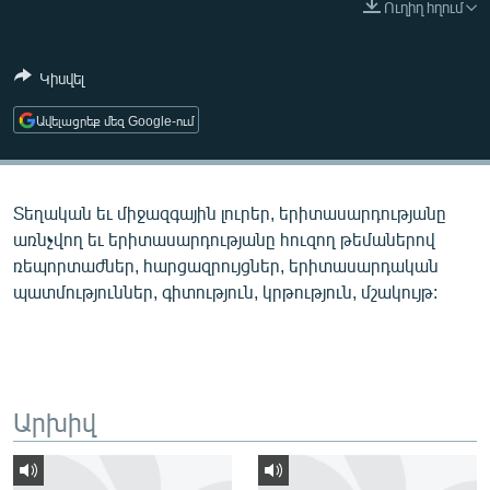
Ուղիղ հղում
ՄԻՋԱԶԳԱՅԻՆ
ՄՇԱԿՈՒՅԹ
Կիսվել
ՍՊՈՐՏ
Ավելացրեք մեզ Google-ում
ՄԵԿՆԱԲԱՆՈՒԹՅՈՒՆ
ՏՏ ԵՒ ԻՆՏԵՐՆԵՏ
Տեղական եւ միջազգային լուրեր, երիտասարդությանը
ԿՈՐՈՆԱՎԻՐՈՒՍ
առնչվող եւ երիտասարդությանը հուզող թեմաներով
ԱՐԽԻՎ
ռեպորտաժներ, հարցազրույցներ, երիտասարդական
պատմություններ, գիտություն, կրթություն, մշակույթ:
ՏԵՍԱՆՅՈՒԹԵՐ
ԲԱՆԱՎԵՃ
ՁԳՏԵԼՈՎ ԼԱՎԱԳՈՒՅՆԻՆ
ՓՈԴՔԱՍԹ
Արխիվ
Հայերեն