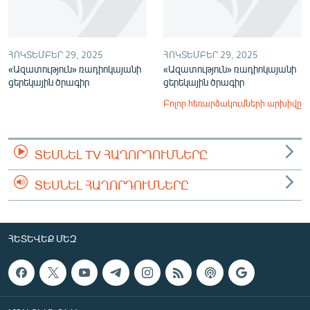
ՀՈԿՏԵՄԲԵՐ 29, 2025
ՀՈԿՏԵՄԲԵՐ 29, 2025
«Ազատություն» ռադիոկայանի
«Ազատություն» ռադիոկայանի
ցերեկային ծրագիր
ցերեկային ծրագիր
Բոլոր հեռարձակումների արխիվը
ՏԵՍՆԵԼ TV ՀԱՂՈՐԴՈՒՄՆԵՐԸ
ՏԵՍՆԵԼ ՀԱՂՈՐԴՈՒՄՆԵՐԸ
ՀԵՏԵՎԵՔ ՄԵԶ