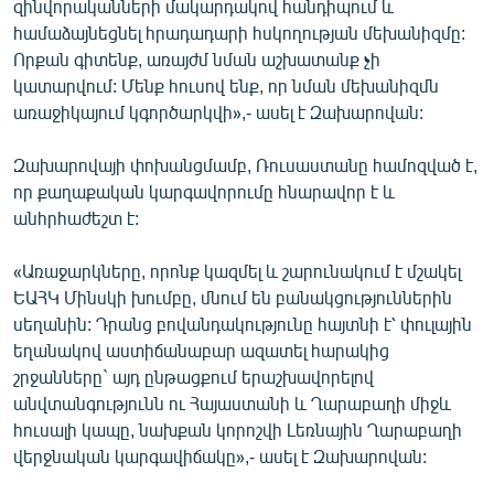
զինվորականների մակարդակով հանդիպում և
English
համաձայնեցնել հրադադարի հսկողության մեխանիզմը:
Որքան գիտենք, առայժմ նման աշխատանք չի
Русский
կատարվում: Մենք հուսով ենք, որ նման մեխանիզմն
առաջիկայում կգործարկվի»,- ասել է Զախարովան:
ՀԵՏԵՎԵՔ ՄԵԶ
Զախարովայի փոխանցմամբ, Ռուսաստանը համոզված է,
որ քաղաքական կարգավորումը հնարավոր է և
անհրհաժեշտ է:
«Ազատության» բոլոր կայքերը
«Առաջարկները, որոնք կազմել և շարունակում է մշակել
ԵԱՀԿ Մինսկի խումբը, մնում են բանակցություններին
սեղանին: Դրանց բովանդակությունը հայտնի է՝ փուլային
եղանակով աստիճանաբար ազատել հարակից
շրջանները` այդ ընթացքում երաշխավորելով
անվտանգությունն ու Հայաստանի և Ղարաբաղի միջև
հուսալի կապը, նախքան կորոշվի Լեռնային Ղարաբաղի
վերջնական կարգավիճակը»,- ասել է Զախարովան: