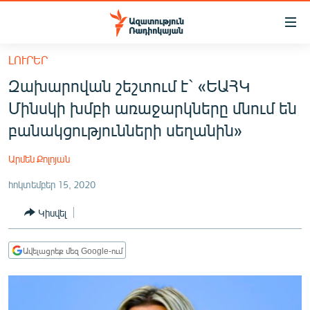
Մատչելիության
հղումներ
Անցնել
ԼՈՒՐԵՐ
հիմնական
ԱԶԱՏՈՒԹՅՈՒՆ TV
Զախարովան շեշտում է` «ԵԱՀԿ
բովանդակությանը
ՀԱՅԱՍՏԱՆ
Անցնել
Մինսկի խմբի առաջարկները մնում են
հիմնական
ՔԱՂԱՔԱԿԱՆ
բանակցությունների սեղանին»
մենյուին
ԸՆՏՐՈՒԹՅՈՒՆՆԵՐ 2026
Որոնում
Արմեն Քոլոյան
ԻՐԱՎՈՒՆՔ
հոկտեմբեր 15, 2020
ՀԱՍԱՐԱԿՈՒԹՅՈՒՆ
Կիսվել
ՏՆՏԵՍՈՒԹՅՈՒՆ
ՂԱՐԱԲԱՂ
Ավելացրեք մեզ Google-ում
ՊԱՏԵՐԱԶՄԻ 6 ՇԱԲԱԹՆԵՐԸ
ՏԱՐԱԾԱՇՐՋԱՆ