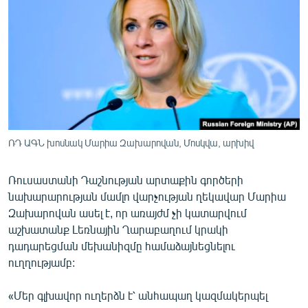
ՄԻՋԱԶԳԱՅԻՆ
ՄՇԱԿՈՒՅԹ
ՍՊՈՐՏ
ՄԵԿՆԱԲԱՆՈՒԹՅՈՒՆ
ՏՏ ԵՒ ԻՆՏԵՐՆԵՏ
ԿՈՐՈՆԱՎԻՐՈՒՍ
ՌԴ ԱԳՆ խոսնակ Մարիա Զախարովան, Մոսկվա, արխիվ
ԱՐԽԻՎ
Ռուսաստանի Դաշնության արտաքին գործերի
ՏԵՍԱՆՅՈՒԹԵՐ
նախարարության մամլո վարչության ղեկավար Մարիա
ԲԱՆԱՎԵՃ
Զախարովան ասել է, որ առայժմ չի կատարվում
աշխատանք Լեռնային Ղարաբաղում կրակի
ՁԳՏԵԼՈՎ ԼԱՎԱԳՈՒՅՆԻՆ
դադարեցման մեխանիզմը համաձայնեցնելու
ՓՈԴՔԱՍԹ
ուղղությամբ:
«Մեր գլխավոր ուղերձն է՝ անհապաղ կազմակերպել
Հայերեն