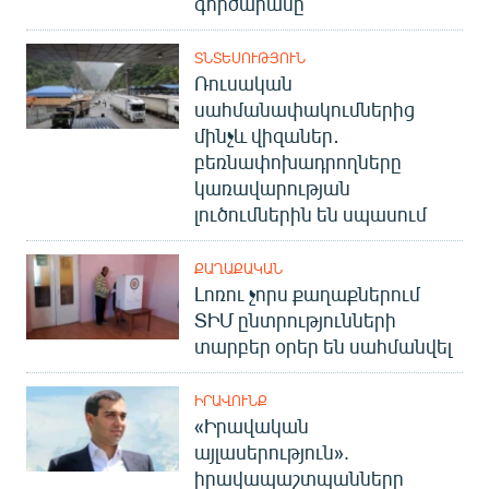
գործարանը
ՏՆՏԵՍՈՒԹՅՈՒՆ
Ռուսական
սահմանափակումներից
մինչև վիզաներ․
բեռնափոխադրողները
կառավարության
լուծումներին են սպասում
ՔԱՂԱՔԱԿԱՆ
Լոռու չորս քաղաքներում
ՏԻՄ ընտրությունների
տարբեր օրեր են սահմանվել
ԻՐԱՎՈՒՆՔ
«Իրավական
այլասերություն».
իրավապաշտպանները