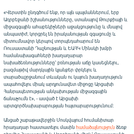
«Վերստին ընդգծում ենք, որ այն պայմաններում, երբ
Ադրբեջանի իշխանությունները, ստանալով Թուրքիայի և
միջազգային ահաբեկիչների աջակցությունը և մնալով
անպատիժ, կորցրել են իրականության զգացումը և
միտումնավոր կերպով տորպեդահարում են
Ռուսաստանի Դաշնության և ԵԱՀԿ Մինսկի խմբի
համանախագահների խաղաղարար
նախաձեռնությունները՝ բռնության աճը կասեցնելու,
բազմաթիվ մարդկային կյանքեր փրկելու և
տարածաշրջանում տևական ու կայուն խաղաղություն
ապահովելու միակ արդյունավետ միջոցը Արցախի
Հանրապետության անկախության միջազգային
ճանաչումն է», - ասված է Արցախի
արտգործնախարարության հայտարարությունում:
Անցած շաբաթավերջին Մոսկվայում հումանիտար
հրադադար հաստատելու մասին
համաձայնություն
ձեռք