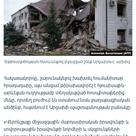
ՄԻՋԱԶԳԱՅԻՆ
ՄՇԱԿՈՒՅԹ
ՍՊՈՐՏ
ՄԵԿՆԱԲԱՆՈՒԹՅՈՒՆ
ՏՏ ԵՒ ԻՆՏԵՐՆԵՏ
ԿՈՐՈՆԱՎԻՐՈՒՍ
Հրթիռակոծության հետևանքով փլուզված շենք Արցախում, արխիվ
ԱՐԽԻՎ
Հակառակորդը, շարունակելով խախտել հումանիտար
ՏԵՍԱՆՅՈՒԹԵՐ
հրադադարը, այս անգամ թիրախավորել է հյուսիսային-
արևելյան ուղղությամբ տեղակայված հոսպիտալներից
ԲԱՆԱՎԵՃ
մեկը, որտեղ բուժում են ստանում նաև քաղաքացիական
ՁԳՏԵԼՈՎ ԼԱՎԱԳՈՒՅՆԻՆ
անձինք, հայտնում է Արցախի պաշտպանության բանակը:
ՓՈԴՔԱՍԹ
«Վերոնշյալը միջազգային մարդասիրական իրավունքի և
սովորութային իրավունքի նորմերի և սկզբունքների
Հայերեն