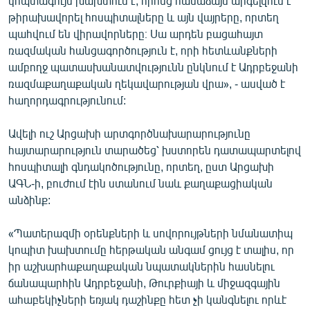
կոպտագույն խախտում է, որոնց համաձայն արգելվում է
English
թիրախավորել հոսպիտալները և այն վայրերը, որտեղ
պահվում են վիրավորները։ Սա արդեն բացահայտ
Русский
ռազմական հանցագործություն է, որի հետևանքների
ամբողջ պատասխանատվությունն ընկնում է Ադրբեջանի
ՀԵՏԵՎԵՔ ՄԵԶ
ռազմաքաղաքական ղեկավարության վրա», - ասված է
հաղորդագրությունում:
Ավելի ուշ Արցախի արտգործնախարարությունը
հայտարարություն տարածեց՝ խստորեն դատապարտելով
հոսպիտալի գնդակոծությունը, որտեղ, ըստ Արցախի
«Ազատության» բոլոր կայքերը
ԱԳՆ-ի, բուժում էին ստանում նաև քաղաքացիական
անձինք:
«Պատերազմի օրենքների և սովորույթների նմանատիպ
կոպիտ խախտումը հերթական անգամ ցույց է տալիս, որ
իր աշխարհաքաղաքական նպատակներին հասնելու
ճանապարհին Ադրբեջանի, Թուրքիայի և միջազգային
ահաբեկիչների եռյակ դաշինքը հետ չի կանգնելու որևէ