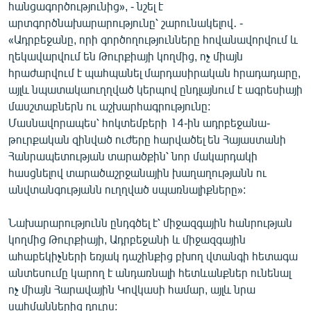
հանցագործությունից», - նշել է
արտգործնախարարությունը՝ շարունակելով․ -
«Ադրբեջանը, որի գործողությունները հովանավորվում և
ղեկավարվում են Թուրքիայի կողմից, ոչ միայն
հրաժարվում է պահպանել մարդասիրական հրադադարը,
այլև նպատակաուղղված կերպով ընդլայնում է ագրեսիայի
մասշտաբներն ու աշխարհագրությունը:
Մասնավորապես՝ հոկտեմբերի 14-ին ադրբեջանա-
թուրքական զինված ուժերը հարվածել են Հայաստանի
Հանրապետության տարածքին՝ նոր մակարդակի
հասցնելով տարածաշրջանային խաղաղությանն ու
անվտանգությանն ուղղված սպառնալիքները»:
Նախարարությունն ընդգծել է՝ միջազգային հանրության
կողմից Թուրքիայի, Ադրբեջանի և միջազգային
ահաբեկիչների եռյակ դաշինքից բխող վտանգի հետագա
անտեսումը կարող է անդառնալի հետևանքներ ունենալ
ոչ միայն Հարավային Կովկասի համար, այլև նրա
սահմաններից դուրս: