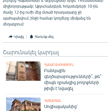
բերվեց Հայաստանի և Ադրբեջանի միջև՝ Ռուսաստանի
միջնորդությամբ: Այդուհանդերձ, հոկտեմբերի 10-ին
ժամը 12-ից ուժի մեջ մտած հրադադարը չի
պահպանվում, ինչի համար կողմերը միմյանց են
մեղադրում:
Կիսվել
Հետևեք մեզ
Շարունակել կարդալ
ՀԱՍԱՐԱԿՈՒԹՅՈՒՆ
Բանկային
զեղծարարությունների՞, թե՞
միայն դրանցից բողոքների
թիվն է նվազել
ՀԱՅԱՍՏԱՆ
Սոցիալականից՝