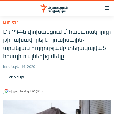
Մատչելիության
հղումներ
Անցնել
ԼՈՒՐԵՐ
հիմնական
ԱԶԱՏՈՒԹՅՈՒՆ TV
ԼՂ ՊԲ-ն փոխանցում է՝ հակառակորդը
բովանդակությանը
ՀԱՅԱՍՏԱՆ
Անցնել
թիրախավորել է հյուսիսային-
հիմնական
ՔԱՂԱՔԱԿԱՆ
արևելյան ուղղությամբ տեղակայված
մենյուին
ԸՆՏՐՈՒԹՅՈՒՆՆԵՐ 2026
հոսպիտալներից մեկը
Որոնում
ԻՐԱՎՈՒՆՔ
հոկտեմբեր 14, 2020
ՀԱՍԱՐԱԿՈՒԹՅՈՒՆ
Կիսվել
ՏՆՏԵՍՈՒԹՅՈՒՆ
ՂԱՐԱԲԱՂ
Ավելացրեք մեզ Google-ում
ՊԱՏԵՐԱԶՄԻ 6 ՇԱԲԱԹՆԵՐԸ
ՏԱՐԱԾԱՇՐՋԱՆ