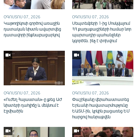
English
Русский
ՕԳՈՍՏՈՍ 07, 2026
ՕԳՈՍՏՈՍ 07, 2026
Կաթողիկոսի գործով առաջին
Սեպտեմբերի 1-ից Մոսկվայում
դատական նիստն ավարտվեց
ՀՀ քաղաքացիների համար նոր
ՀԵՏԵՎԵՔ ՄԵԶ
դատավորի ինքնաբացարկով
պարտադիր պահանջներ
կգործեն. ինչ է փոխվում
«Ազատության» բոլոր կայքերը
ՕԳՈՍՏՈՍ 07, 2026
ՕԳՈՍՏՈՍ 07, 2026
«Ուժեղ Հայաստան»-ը լքեց ԱԺ
Փաշինյանը վերահաստատեց
նիստերի դահլիճը և մեկնում է
Երևանի հավատարմությունը
Էջմիածին
ԵԱՏՄ-ին, կրկին բացառեց ԵՄ
հարցով հանրաքվեն