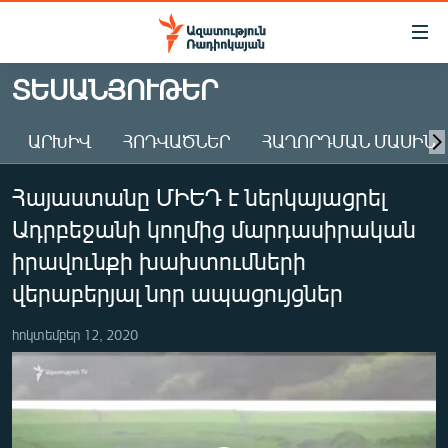
Մատչելիության
հղումներ
Անցնել
ՏԵՍԱՆՅՈՒԹԵՐ
հիմնական
ԱԶԱՏՈՒԹՅՈՒՆ TV
բովանդակությանը
ԱՐԽԻՎ
ՀՈԴՎԱԾՆԵՐ
ՀԱՂՈՐԴՄԱՆ ՄԱՍԻՆ
ՀԱՅԱՍՏԱՆ
Անցնել
հիմնական
ՔԱՂԱՔԱԿԱՆ
Հայաստանը ՄԻԵԴ է ներկայացրել
մենյուին
ԸՆՏՐՈՒԹՅՈՒՆՆԵՐ 2026
Որոնում
Ադրբեջանի կողմից մարդասիրական
ԻՐԱՎՈՒՆՔ
իրավունքի խախտումների
ՀԱՍԱՐԱԿՈՒԹՅՈՒՆ
վերաբերյալ նոր ապացույցներ
ՏՆՏԵՍՈՒԹՅՈՒՆ
հոկտեմբեր 12, 2020
ՂԱՐԱԲԱՂ
ՊԱՏԵՐԱԶՄԻ 6 ՇԱԲԱԹՆԵՐԸ
ՏԱՐԱԾԱՇՐՋԱՆ