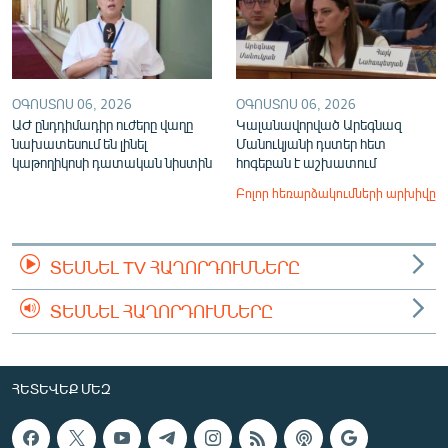
ՕԳՈՍՏՈՍ 06, 2026
ՕԳՈՍՏՈՍ 06, 2026
ԱԺ ընդդիմադիր ուժերը վաղը
Կալանավորված Արեգնազ
նախատեսում են լինել
Մանուկյանի դստեր հետ
կաթողիկոսի դատական նիստին
հոգեբան է աշխատում
Բոլոր հեռարձակումների արխիվը
ՏԵՍՆԵԼ TV ՀԱՂՈՐԴՈՒՄՆԵՐԸ
ՏԵՍՆԵԼ ՀԱՂՈՐԴՈՒՄՆԵՐԸ
ՀԵՏԵՎԵՔ ՄԵԶ