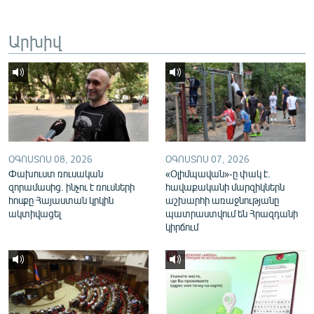
English
Արխիվ
Русский
ՀԵՏԵՎԵՔ ՄԵԶ
ՕԳՈՍՏՈՍ 08, 2026
ՕԳՈՍՏՈՍ 07, 2026
«Ազատության» բոլոր կայքերը
Փախուստ ռուսական
«Օլիմպավան»-ը փակ է.
զորամասից. ինչու է ռուսների
հավաքականի մարզիկներն
հոսքը Հայաստան կրկին
աշխարհի առաջնությանը
ակտիվացել
պատրաստվում են Հրազդանի
կիրճում