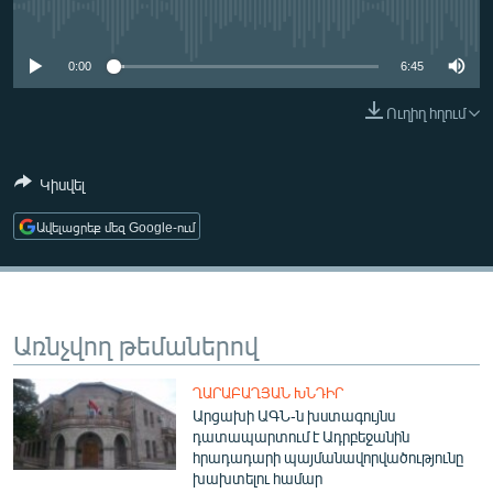
ՄԻՋԱԶԳԱՅԻՆ
No media source currently available
ՄՇԱԿՈՒՅԹ
0:00
6:45
ՍՊՈՐՏ
Ուղիղ հղում
ՄԵԿՆԱԲԱՆՈՒԹՅՈՒՆ
ՏՏ ԵՒ ԻՆՏԵՐՆԵՏ
Կիսվել
ԿՈՐՈՆԱՎԻՐՈՒՍ
Ավելացրեք մեզ Google-ում
ԱՐԽԻՎ
ՏԵՍԱՆՅՈՒԹԵՐ
ԲԱՆԱՎԵՃ
Առնչվող թեմաներով
ՁԳՏԵԼՈՎ ԼԱՎԱԳՈՒՅՆԻՆ
ՂԱՐԱԲԱՂՅԱՆ ԽՆԴԻՐ
ՓՈԴՔԱՍԹ
Արցախի ԱԳՆ-ն խստագույնս
դատապարտում է Ադրբեջանին
հրադադարի պայմանավորվածությունը
Հայերեն
խախտելու համար