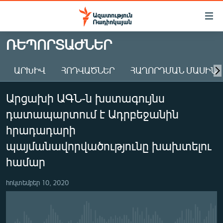
Մատչելիության
հղումներ
Անցնել
ՌԵՊՈՐՏԱԺՆԵՐ
հիմնական
ԱԶԱՏՈՒԹՅՈՒՆ TV
բովանդակությանը
ԱՐԽԻՎ
ՀՈԴՎԱԾՆԵՐ
ՀԱՂՈՐԴՄԱՆ ՄԱՍԻՆ
ՀԱՅԱՍՏԱՆ
Անցնել
հիմնական
ՔԱՂԱՔԱԿԱՆ
Արցախի ԱԳՆ-ն խստագույնս
մենյուին
ԸՆՏՐՈՒԹՅՈՒՆՆԵՐ 2026
Որոնում
դատապարտում է Ադրբեջանին
ԻՐԱՎՈՒՆՔ
հրադադարի
ՀԱՍԱՐԱԿՈՒԹՅՈՒՆ
պայմանավորվածությունը խախտելու
համար
ՏՆՏԵՍՈՒԹՅՈՒՆ
ՂԱՐԱԲԱՂ
հոկտեմբեր 10, 2020
ՊԱՏԵՐԱԶՄԻ 6 ՇԱԲԱԹՆԵՐԸ
ՏԱՐԱԾԱՇՐՋԱՆ