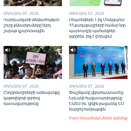
ՕԳՈՍՏՈՍ 07, 2026
ՕԳՈՍՏՈՍ 07, 2026
Վարդևանյանի թեկնածության
Սեպտեմբերի 1-ից Մոսկվայում
շուրջ քննարկումները եկող
ՀՀ քաղաքացիների համար նոր
շաբաթ կշարունակվեն
պարտադիր պահանջներ
կգործեն. ինչ է փոխվում
ՕԳՈՍՏՈՍ 07, 2026
ՕԳՈՍՏՈՍ 07, 2026
Ընդդիմադիրների արձագանքը
Փաշինյանը վերահաստատեց
կաթողիկոսի գործով
Երևանի հավատարմությունը
դատավարությունը
ԵԱՏՄ-ին, կրկին բացառեց ԵՄ
հարցով հանրաքվեն
Բոլոր հեռարձակումների արխիվը