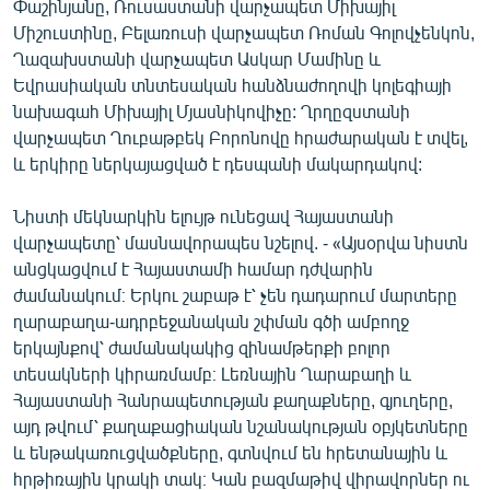
Փաշինյանը, Ռուսաստանի վարչապետ Միխայիլ
English
Միշուստինը, Բելառուսի վարչապետ Ռոման Գոլովչենկոն,
Ղազախստանի վարչապետ Ասկար Մամինը և
Русский
Եվրասիական տնտեսական հանձնաժողովի կոլեգիայի
նախագահ Միխայիլ Մյասնիկովիչը: Ղրղըզստանի
ՀԵՏԵՎԵՔ ՄԵԶ
վարչապետ Ղուբաթբեկ Բորոնովը հրաժարական է տվել,
և երկիրը ներկայացված է դեսպանի մակարդակով:
Նիստի մեկնարկին ելույթ ունեցավ Հայաստանի
վարչապետը՝ մասնավորապես նշելով. - «Այսօրվա նիստն
«Ազատության» բոլոր կայքերը
անցկացվում է Հայաստամի համար դժվարին
ժամանակում։ Երկու շաբաթ է՝ չեն դադարում մարտերը
ղարաբաղա-ադրբեջանական շփման գծի ամբողջ
երկայնքով՝ ժամանակակից զինամթերքի բոլոր
տեսակների կիրառմամբ։ Լեռնային Ղարաբաղի և
Հայաստանի Հանրապետության քաղաքները, գյուղերը,
այդ թվում՝ քաղաքացիական նշանակության օբյկետները
և ենթակառուցվածքները, գտնվում են հրետանային և
հրթիռային կրակի տակ։ Կան բազմաթիվ վիրավորներ ու