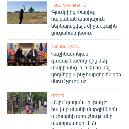
ՀԱՍԱՐԱԿՈՒԹՅՈՒՆ
Գյումրիից Փարիզ․
հայկական անօդաչուն
ներկայացվել է միջազգային
ցուցահանդեսում
ՏԱՐԱԾԱՇՐՋԱՆ
Վաշինգտոնյան
գագաթնաժողովից մեկ
տարի անց. ուր են հասել
կողմերը և ինչ հարցեր են դեռ
մնում չլուծված
ՍՊՈՐՏ
«Օլիմպավան»-ը փակ է.
հավաքականի մարզիկներն
աշխարհի առաջնությանը
պատրաստվում են