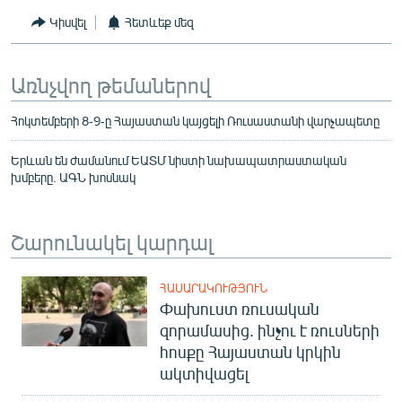
Կիսվել
Հետևեք մեզ
Առնչվող թեմաներով
Հոկտեմբերի 8-9-ը Հայաստան կայցելի Ռուսաստանի վարչապետը
Երևան են ժամանում ԵԱՏՄ նիստի նախապատրաստական
խմբերը. ԱԳՆ խոսնակ
Շարունակել կարդալ
ՀԱՍԱՐԱԿՈՒԹՅՈՒՆ
Փախուստ ռուսական
զորամասից. ինչու է ռուսների
հոսքը Հայաստան կրկին
ակտիվացել