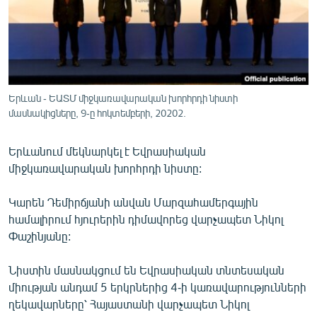
ՄԻՋԱԶԳԱՅԻՆ
ՄՇԱԿՈՒՅԹ
ՍՊՈՐՏ
ՄԵԿՆԱԲԱՆՈՒԹՅՈՒՆ
Երևան - ԵԱՏՄ միջկառավարական խորհրդի նիստի
մասնակիցները, 9-ը հոկտեմբերի, 20202.
ՏՏ ԵՒ ԻՆՏԵՐՆԵՏ
ԿՈՐՈՆԱՎԻՐՈՒՍ
Երևանում մեկնարկել է Եվրասիական
ԱՐԽԻՎ
միջկառավարական խորհրդի նիստը:
ՏԵՍԱՆՅՈՒԹԵՐ
Կարեն Դեմիրճյանի անվան Մարզահամերգային
ԲԱՆԱՎԵՃ
համալիրում հյուրերին դիմավորեց վարչապետ Նիկոլ
Փաշինյանը:
ՁԳՏԵԼՈՎ ԼԱՎԱԳՈՒՅՆԻՆ
ՓՈԴՔԱՍԹ
Նիստին մասնակցում են Եվրասիական տնտեսական
միության անդամ 5 երկրներից 4-ի կառավարությունների
ղեկավարները՝ Հայաստանի վարչապետ Նիկոլ
Հայերեն