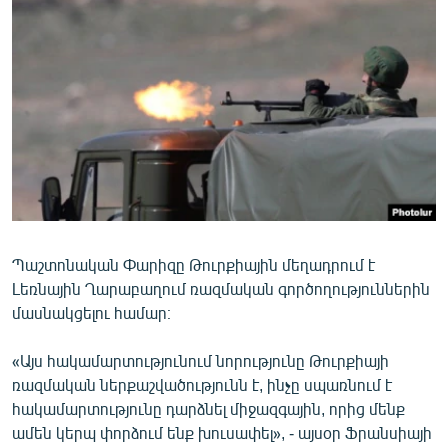
ՄԻՋԱԶԳԱՅԻՆ
ՄՇԱԿՈՒՅԹ
ՍՊՈՐՏ
ՄԵԿՆԱԲԱՆՈՒԹՅՈՒՆ
ՏՏ ԵՒ ԻՆՏԵՐՆԵՏ
ԿՈՐՈՆԱՎԻՐՈՒՍ
ԱՐԽԻՎ
Պաշտոնական Փարիզը Թուրքիային մեղադրում է
ՏԵՍԱՆՅՈՒԹԵՐ
Լեռնային Ղարաբաղում ռազմական գործողություններին
ԲԱՆԱՎԵՃ
մասնակցելու համար։
ՁԳՏԵԼՈՎ ԼԱՎԱԳՈՒՅՆԻՆ
«Այս հակամարտությունում նորությունը Թուրքիայի
ՓՈԴՔԱՍԹ
ռազմական ներքաշվածությունն է, ինչը սպառնում է
հակամարտությունը դարձնել միջազգային, որից մենք
Հայերեն
ամեն կերպ փորձում ենք խուսափել», - այսօր Ֆրանսիայի