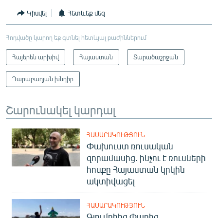
Կիսվել
Հետևեք մեզ
Հոդվածը կարող եք գտնել հետևյալ բաժիններում
Հայերեն արխիվ
Հայաստան
Տարածաշրջան
Ղարաբաղյան խնդիր
Շարունակել կարդալ
ՀԱՍԱՐԱԿՈՒԹՅՈՒՆ
Փախուստ ռուսական
զորամասից. ինչու է ռուսների
հոսքը Հայաստան կրկին
ակտիվացել
ՀԱՍԱՐԱԿՈՒԹՅՈՒՆ
Գյումրիից Փարիզ․