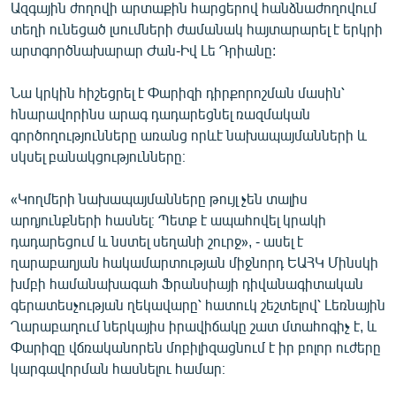
Ազգային ժողովի արտաքին հարցերով հանձնաժողովում
English
տեղի ունեցած լսումների ժամանակ հայտարարել է երկրի
Русский
արտգործնախարար Ժան-Իվ Լե Դրիանը:
Նա կրկին հիշեցրել է Փարիզի դիրքորոշման մասին՝
ՀԵՏԵՎԵՔ ՄԵԶ
հնարավորինս արագ դադարեցնել ռազմական
գործողությունները առանց որևէ նախապայմանների և
սկսել բանակցությունները։
«Կողմերի նախապայմանները թույլ չեն տալիս
«Ազատության» բոլոր կայքերը
արդյունքների հասնել։ Պետք է ապահովել կրակի
դադարեցում և նստել սեղանի շուրջ», - ասել է
ղարաբաղյան հակամարտության միջնորդ ԵԱՀԿ Մինսկի
խմբի համանախագահ Ֆրանսիայի դիվանագիտական
գերատեսչության ղեկավարը՝ հատուկ շեշտելով՝ Լեռնային
Ղարաբաղում ներկայիս իրավիճակը շատ մտահոգիչ է, և
Փարիզը վճռականորեն մոբիլիզացնում է իր բոլոր ուժերը
կարգավորման հասնելու համար։