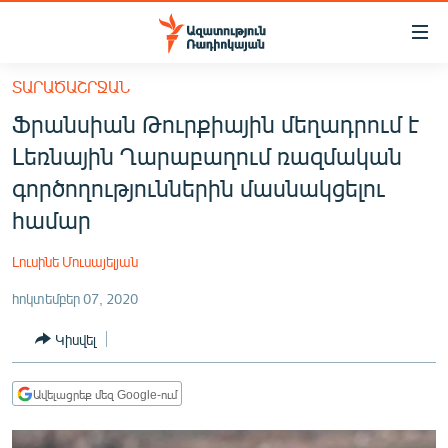
Մատչելիության
հղումներ
Անցնել
ՏԱՐԱԾԱՇՐՋԱՆ
հիմնական
ԱԶԱՏՈՒԹՅՈՒՆ TV
Ֆրանսիան Թուրքիային մեղադրում է
բովանդակությանը
ՀԱՅԱՍՏԱՆ
Անցնել
Լեռնային Ղարաբաղում ռազմական
հիմնական
ՔԱՂԱՔԱԿԱՆ
գործողություններին մասնակցելու
մենյուին
ԸՆՏՐՈՒԹՅՈՒՆՆԵՐ 2026
համար
Որոնում
ԻՐԱՎՈՒՆՔ
Լուսինե Մուսայելյան
ՀԱՍԱՐԱԿՈՒԹՅՈՒՆ
հոկտեմբեր 07, 2020
ՏՆՏԵՍՈՒԹՅՈՒՆ
Կիսվել
ՂԱՐԱԲԱՂ
ՊԱՏԵՐԱԶՄԻ 6 ՇԱԲԱԹՆԵՐԸ
Ավելացրեք մեզ Google-ում
ՏԱՐԱԾԱՇՐՋԱՆ