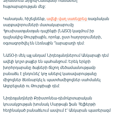
Ֆրանսուա Ֆիլիպ-Շամպանի համատեղ
հայտարարության մեջ:
Կանադան, հիշեցնենք,
ավելի վաղ սառեցրեց
ռազմական
սարքավորումների մատակարարումը
Հյուսիսատլանտյան դաշինքի (ՆԱՏՕ) կազմում իր
դաշնակից Թուրքիային, որոնք, ըստ հաղորդումների,
օգտագործվել են Լեռնային Ղարաբաղի դեմ։
ՆԱՏՕ-ի մեկ այլ անդամ Նիդեռլանդներում Անկարայի դեմ
ավելի կոշտ քայլեր են պահանջում: Երեկ երկրի
խորհրդարանը ձայների ճնշող մեծամասնությամբ
բանաձև է ընդունել՝ կոչ անելով կառավարությանը
միջոցներ ձեռնարկել և պատժամիջոցներ սահմանել
Ադրբեջանի ու Թուրքիայի դեմ։
Նիդեռլանդների Քրիստոնեա-դեմոկրտարական
կուսակցության խոսնակ Մարթայն ֆան Հելֆերթի
հեղինակած բանաձևում ասվում է՝ Անկարան պատերազմ