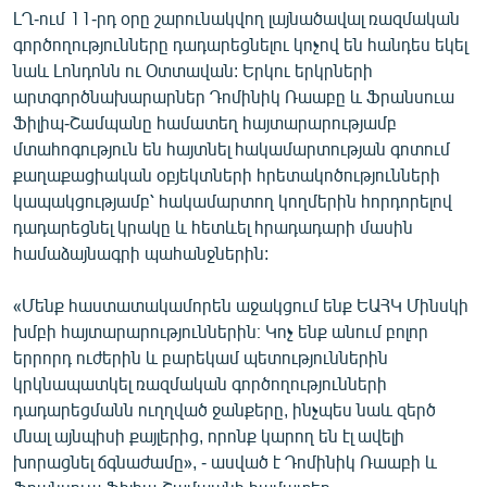
ԼՂ-ում 11-րդ օրը շարունակվող լայնածավալ ռազմական
գործողությունները դադարեցնելու կոչով են հանդես եկել
նաև Լոնդոնն ու Օտտավան: Երկու երկրների
արտգործնախարարներ Դոմինիկ Ռաաբը և Ֆրանսուա
Ֆիլիպ-Շամպանը համատեղ հայտարարությամբ
մտահոգություն են հայտնել հակամարտության գոտում
քաղաքացիական օբյեկտների հրետակոծությունների
կապակցությամբ՝ հակամարտող կողմերին հորդորելով
դադարեցնել կրակը և հետևել հրադադարի մասին
համաձայնագրի պահանջներին:
«Մենք հաստատակամորեն աջակցում ենք ԵԱՀԿ Մինսկի
խմբի հայտարարություններին։ Կոչ ենք անում բոլոր
երրորդ ուժերին և բարեկամ պետություններին
կրկնապատկել ռազմական գործողությունների
դադարեցմանն ուղղված ջանքերը, ինչպես նաև զերծ
մնալ այնպիսի քայլերից, որոնք կարող են էլ ավելի
խորացնել ճգնաժամը», - ասված է Դոմինիկ Ռաաբի և