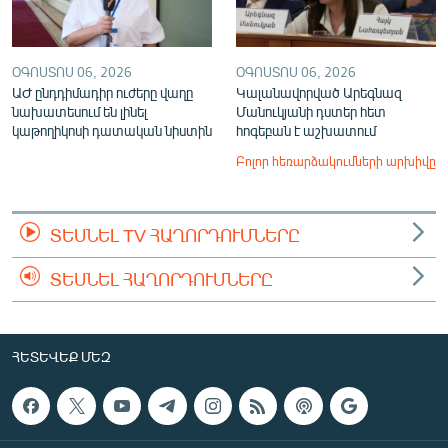
ՕԳՈՍՏՈՍ 06, 2026
ՕԳՈՍՏՈՍ 06, 2026
ԱԺ ընդդիմադիր ուժերը վաղը
Կալանավորված Արեգնազ
նախատեսում են լինել
Մանուկյանի դստեր հետ
կաթողիկոսի դատական նիստին
հոգեբան է աշխատում
Բոլոր հեռարձակումների արխիվը
ՏԵՍՆԵԼ TV ՀԱՂՈՐԴՈՒՄՆԵՐԸ
ՏԵՍՆԵԼ ՀԱՂՈՐԴՈՒՄՆԵՐԸ
ՀԵՏԵՎԵՔ ՄԵԶ