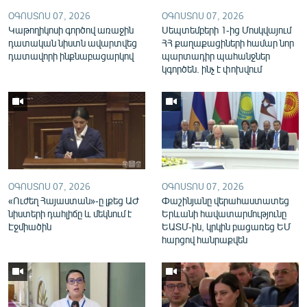
English
ՕԳՈՍՏՈՍ 07, 2026
ՕԳՈՍՏՈՍ 07, 2026
Կաթողիկոսի գործով առաջին
Սեպտեմբերի 1-ից Մոսկվայում
Русский
դատական նիստն ավարտվեց
ՀՀ քաղաքացիների համար նոր
դատավորի ինքնաբացարկով
պարտադիր պահանջներ
կգործեն. ինչ է փոխվում
ՀԵՏԵՎԵՔ ՄԵԶ
«Ազատության» բոլոր կայքերը
ՕԳՈՍՏՈՍ 07, 2026
ՕԳՈՍՏՈՍ 07, 2026
«Ուժեղ Հայաստան»-ը լքեց ԱԺ
Փաշինյանը վերահաստատեց
նիստերի դահլիճը և մեկնում է
Երևանի հավատարմությունը
Էջմիածին
ԵԱՏՄ-ին, կրկին բացառեց ԵՄ
հարցով հանրաքվեն