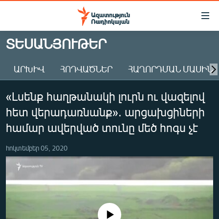
Մատչելիության
հղումներ
Անցնել
ՏԵՍԱՆՅՈՒԹԵՐ
հիմնական
ԱԶԱՏՈՒԹՅՈՒՆ TV
բովանդակությանը
ԱՐԽԻՎ
ՀՈԴՎԱԾՆԵՐ
ՀԱՂՈՐԴՄԱՆ ՄԱՍԻՆ
ՀԱՅԱՍՏԱՆ
Անցնել
հիմնական
ՔԱՂԱՔԱԿԱՆ
«Լսենք հաղթանակի լուրն ու վազելով
մենյուին
ԸՆՏՐՈՒԹՅՈՒՆՆԵՐ 2026
Որոնում
հետ վերադառնանք». արցախցիների
ԻՐԱՎՈՒՆՔ
համար ավերված տունը մեծ հոգս չէ
ՀԱՍԱՐԱԿՈՒԹՅՈՒՆ
հոկտեմբեր 05, 2020
ՏՆՏԵՍՈՒԹՅՈՒՆ
ՂԱՐԱԲԱՂ
ՊԱՏԵՐԱԶՄԻ 6 ՇԱԲԱԹՆԵՐԸ
ՏԱՐԱԾԱՇՐՋԱՆ
No media source currently available